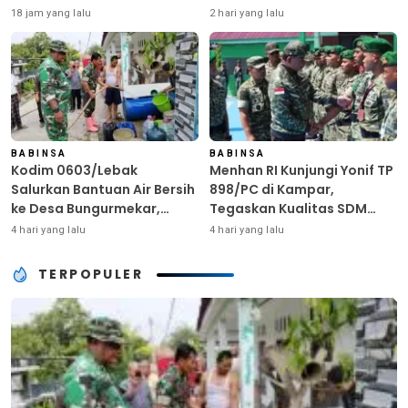
Provinsi Riau
Bibit Atlet Unggul Sambut
18 jam yang lalu
2 hari yang lalu
HUT ke-81 RI
BABINSA
BABINSA
Kodim 0603/Lebak
Menhan RI Kunjungi Yonif TP
Salurkan Bantuan Air Bersih
898/PC di Kampar,
ke Desa Bungurmekar,
Tegaskan Kualitas SDM
Ringankan Beban Warga
Kunci Kekuatan TNI
4 hari yang lalu
4 hari yang lalu
Terdampak Kemarau
TERPOPULER