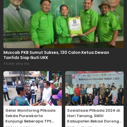
Muscab PKB Sumut Sukses, 130 Calon Ketua Dewan
Tanfidz Siap Ikuti UKK
4 bulan yang lalu
Gelar Monitoring Pilkada
Sosialisasi Pilkada 2024 di
Sekda Purwakarta
Hari Tenang, SMSI
Kunjungi Beberapa TPS
Kabupaten Bekasi Dorong
Yang Ada Di Purwakarta
Angka Partisipasi