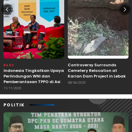
Controversy Surrounds
BARU
Indonesia Tingkatkan Upaya
Cemetery Relocation at
Perlindungan WNI dan
Karian Dam Project in Lebak,
Pemberantasan TPPO di Asia
Banten
08/06/2025
Tenggara
11/11/2025
POLITIK