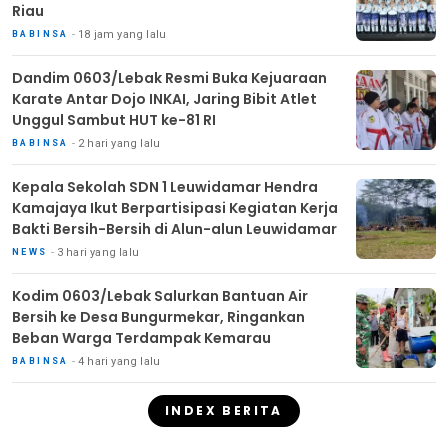
Riau
18 jam yang lalu
BABINSA
Dandim 0603/Lebak Resmi Buka Kejuaraan
Karate Antar Dojo INKAI, Jaring Bibit Atlet
Unggul Sambut HUT ke-81 RI
2 hari yang lalu
BABINSA
Kepala Sekolah SDN 1 Leuwidamar Hendra
Kamajaya Ikut Berpartisipasi Kegiatan Kerja
Bakti Bersih-Bersih di Alun-alun Leuwidamar
3 hari yang lalu
NEWS
Kodim 0603/Lebak Salurkan Bantuan Air
Bersih ke Desa Bungurmekar, Ringankan
Beban Warga Terdampak Kemarau
4 hari yang lalu
BABINSA
INDEX BERITA