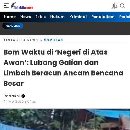
Tinta kita News
Informasi Terkini
Home
News
Ekbis
Hukum
Kriminal
Pendidikan
Peris
HEADLINE
TINTA KITA NEWS
SOROTAN
Bom Waktu di ‘Negeri di Atas
Awan’: Lubang Galian dan
Limbah Beracun Ancam Bencana
Besar
Redaksi
14 Mei 2026 8:04 am