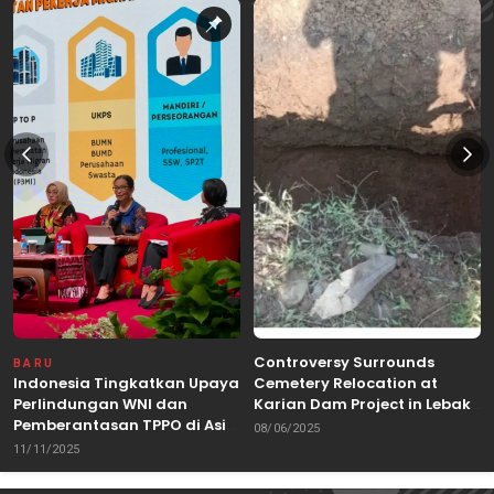
Controversy Surrounds
BARU
Indonesia Tingkatkan Upaya
Cemetery Relocation at
Perlindungan WNI dan
Karian Dam Project in Lebak,
Pemberantasan TPPO di Asia
Banten
08/06/2025
Tenggara
11/11/2025