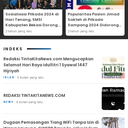
Sosialisasi Pilkada 2024 di
Popularitas Paslon Jimad
Hari Tenang, SMSI
Sakteh di Pilkada
Kabupaten Bekasi Dorong
Sampang 2024 Didorong
Angka Partisipasi
Kebijakan Populis dan
2 tahun yang lalu
2 tahun yang lalu
Masyarakat
Dukungan Ulama
INDEKS
Redaksi TintaKitaNews.com Mengucapkan
Selamat Hari Raya Idulfitri 1 Syawal 1447
Hijriyah
5 bulan yang lalu
IKLAN
REDAKSI TINTAKITANEWS.COM
6 bulan yang lalu
NEWS
Dugaan Pemasangan Tiang WiFi Tanpa Izin di