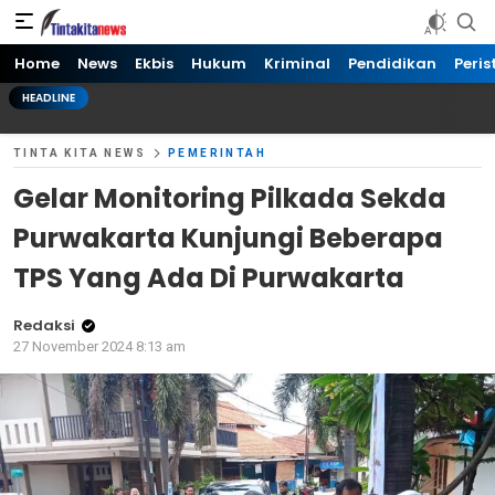
Tinta kita News
Informasi Terkini
Home
News
Ekbis
Hukum
Kriminal
Pendidikan
Peris
HEADLINE
TINTA KITA NEWS
PEMERINTAH
Gelar Monitoring Pilkada Sekda
Purwakarta Kunjungi Beberapa
TPS Yang Ada Di Purwakarta
Redaksi
27 November 2024 8:13 am