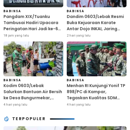
BABINSA
BABINSA
Pangdam XIX/Tuanku
Dandim 0603/Lebak Resmi
Tambusai Hadiri Upacara
Buka Kejuaraan Karate
Peringatan Hari Jadi ke-69
Antar Dojo INKAI, Jaring
Provinsi Riau
Bibit Atlet Unggul Sambut
18 jam yang lalu
2 hari yang lalu
HUT ke-81 RI
BABINSA
BABINSA
Kodim 0603/Lebak
Menhan RI Kunjungi Yonif TP
Salurkan Bantuan Air Bersih
898/PC di Kampar,
ke Desa Bungurmekar,
Tegaskan Kualitas SDM
Ringankan Beban Warga
Kunci Kekuatan TNI
4 hari yang lalu
4 hari yang lalu
Terdampak Kemarau
TERPOPULER