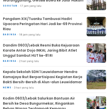
Warunggunung, GWSBB Bawa ke Jalur Hukum
17 jam yang lalu
SOROTAN
Pangdam XIX/Tuanku Tambusai Hadiri
Upacara Peringatan Hari Jadi ke-69 Provinsi
Riau
18 jam yang lalu
BABINSA
Dandim 0603/Lebak Resmi Buka Kejuaraan
Karate Antar Dojo INKAI, Jaring Bibit Atlet
Unggul Sambut HUT ke-81 RI
2 hari yang lalu
BABINSA
Kepala Sekolah SDN 1 Leuwidamar Hendra
Kamajaya Ikut Berpartisipasi Kegiatan Kerja
Bakti Bersih-Bersih di Alun-alun Leuwidamar
3 hari yang lalu
NEWS
Kodim 0603/Lebak Salurkan Bantuan Air
Bersih ke Desa Bungurmekar, Ringankan
Beban Warga Terdampak Kemarau