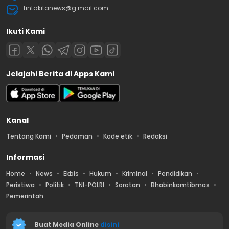
tintakitanews@g.mail.com
Ikuti Kami
Jelajahi Berita di Apps Kami
Kanal
Tentang Kami
Pedoman
Kode etik
Redaksi
Informasi
Home
News
Ekbis
Hukum
Kriminal
Pendidikan
Peristiwa
Politik
TNI-POLRI
Sorotan
Bhabinkamtibmas
Pemerintah
Buat Media Online
disini