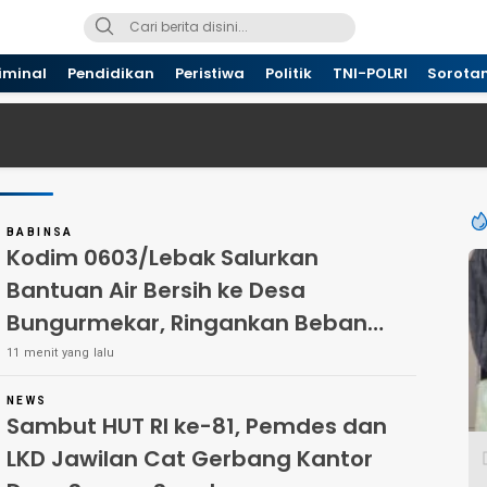
iminal
Pendidikan
Peristiwa
Politik
TNI-POLRI
Sorota
BABINSA
Kodim 0603/Lebak Salurkan
Bantuan Air Bersih ke Desa
Bungurmekar, Ringankan Beban
Warga Terdampak Kemarau
11 menit yang lalu
NEWS
Sambut HUT RI ke-81, Pemdes dan
LKD Jawilan Cat Gerbang Kantor