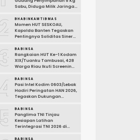
Gudang Penyimpanan 5 Kg
Sabu, Diduga Milik Jaringan
Lintas Negara Tiga Negara
2
BHABINKAMTIBMAS
Momen HUT SESKOAU,
Kapolda Banten Tegaskan
Pentingnya Soliditas Sinergi
Polri-TNI
3
BABINSA
Rangkaian HUT Ke-1 Kodam
XIX/Tuanku Tambusai, 428
Warga Riau Ikuti Screening
Kesehatan Gratis
4
BABINSA
Pasi Intel Kodim 0603/Lebak
Hadiri Peringatan HAN 2026,
Tegaskan Dukungan
Ciptakan Lingkungan
5
Ramah Anak
BABINSA
Panglima TNI Tinjau
Kesiapan Latihan
Terintegrasi TNI 2026 di
Dabo Singkep
BABINSA