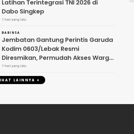
Latihan Terintegrasi TNI 2026 di
Dabo Singkep
1 hari yang lalu
BABINSA
Jembatan Gantung Perintis Garuda
Kodim 0603/Lebak Resmi
Diresmikan, Permudah Akses Warga
Desa Wanasalam
1 hari yang lalu
LIHAT LAINNYA +