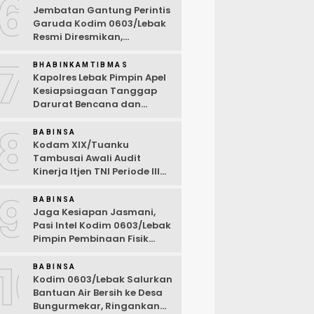
6
Jembatan Gantung Perintis
Garuda Kodim 0603/Lebak
Resmi Diresmikan,
Permudah Akses Warga
7
Desa Wanasalam
BHABINKAMTIBMAS
Kapolres Lebak Pimpin Apel
Kesiapsiagaan Tanggap
Darurat Bencana dan
Karhutla Tahun 2026
8
BABINSA
Kodam XIX/Tuanku
Tambusai Awali Audit
Kinerja Itjen TNI Periode III
TA 2026
9
BABINSA
Jaga Kesiapan Jasmani,
Pasi Intel Kodim 0603/Lebak
Pimpin Pembinaan Fisik
Rutin
10
BABINSA
Kodim 0603/Lebak Salurkan
Bantuan Air Bersih ke Desa
Bungurmekar, Ringankan