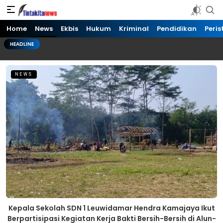
Tinta kita News
Informasi Terkini
Home
News
Ekbis
Hukum
Kriminal
Pendidikan
Peris
HEADLINE
NEWS
Kepala Sekolah SDN 1 Leuwidamar Hendra Kamajaya Ikut
Berpartisipasi Kegiatan Kerja Bakti Bersih-Bersih di Alun-