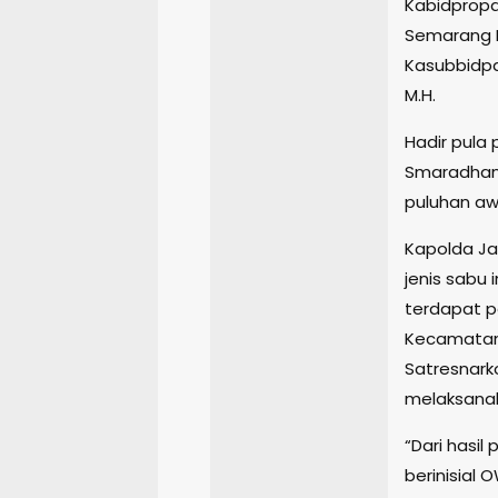
Kabidpropam 
Semarang 
Kasubbidpam
M.H.
Hadir pula
Smaradhana E
puluhan awa
Kapolda Ja
jenis sabu 
terdapat p
Kecamatan 
Satresnark
melaksanak
“Dari hasil
berinisial