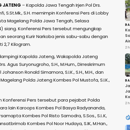
 JATENG
– Kapolda Jawa Tengah Irjen Pol Drs.
i, S.St.Mk., S.H. memimpin Konferensi Pers di Lobby
sta Magelang Polda Jawa Tengah, Selasa
B
4) siang. Konferensi Pers tersebut mengungkap
Ko
Sa
n seorang Kurir Narkoba jenis sabu-sabu dengan
Ai
i 2,7 Kilogram.
Bu
2 h
Ri
dampingi Kapolda Jateng, Wakapolda Jateng
W
T
 Drs. Agus Suryonugroho, S.H., M.Hum., Dirreskrimum
K
Johanson Ronald Simamora, S.I.K., S.H., M.H., dan
 Magelang Polda Jateng Kombes Pol Mustofa, S.I.K.,
B
Ja
Ja
Ko
m Konferensi Pers tersebut para pejabat Polda
Pi
2 h
ara lain Karoops Kombes Pol Basya Radyananda,
Fi
 Dirsamapta Kombes Pol Risto Samodra, S.Sos., S.I..K,
 Dansatbrimob Kombes Pol Noor Hudaya, S.IK, M.Han.,