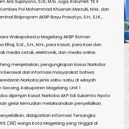
Aris Supriyono, S.I.K, M.Si. Juga, Karumkit TK II
Kombes Pol Mohammad Khusnan Marzuki, M.M., dan
inal Bidpropam AKBP Bayu Prasatyo, S.H., S.I.K.,
 para Wakapolresta Magelang AKBP Roman
lhaj, S.I.K., S.H., M.H., para Kasat, para Kasi dan
k media cetak, elektronik, dan media online.
teng menjelaskan, pengungkapan kasus Narkoba
ini berawal dari informasi masyarakat bahwa
eredaran Narkoba jenis sabu-sabu di wilayah
Secang, Kabupaten Magelang. Unit 1
oba dipimpin Kasat Narkoba AKP Edi Sukamto Nyoto
an gelar kemudian melaksanakan penyelidikan.
 penyelidikan, didapatkan informasi Tersangka
 OWS (38) warga Kota Magelang yang tinggal di