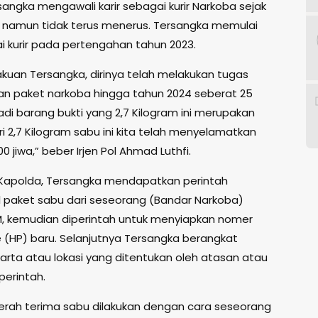
angka mengawali karir sebagai kurir Narkoba sejak
, namun tidak terus menerus. Tersangka memulai
ai kurir pada pertengahan tahun 2023.
akuan Tersangka, dirinya telah melakukan tugas
n paket narkoba hingga tahun 2024 seberat 25
adi barang bukti yang 2,7 Kilogram ini merupakan
ri 2,7 Kilogram sabu ini kita telah menyelamatkan
00 jiwa,” beber Irjen Pol Ahmad Luthfi.
 Kapolda, Tersangka mendapatkan perintah
paket sabu dari seseorang (Bandar Narkoba)
M, kemudian diperintah untuk menyiapkan nomer
(HP) baru. Selanjutnya Tersangka berangkat
arta atau lokasi yang ditentukan oleh atasan atau
perintah.
serah terima sabu dilakukan dengan cara seseorang