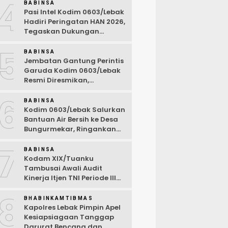
4
BABINSA
Pasi Intel Kodim 0603/Lebak
Hadiri Peringatan HAN 2026,
Tegaskan Dukungan
Ciptakan Lingkungan
5
Ramah Anak
BABINSA
Jembatan Gantung Perintis
Garuda Kodim 0603/Lebak
Resmi Diresmikan,
Permudah Akses Warga
6
Desa Wanasalam
BABINSA
Kodim 0603/Lebak Salurkan
Bantuan Air Bersih ke Desa
Bungurmekar, Ringankan
Beban Warga Terdampak
7
Kemarau
BABINSA
Kodam XIX/Tuanku
Tambusai Awali Audit
Kinerja Itjen TNI Periode III
TA 2026
8
BHABINKAMTIBMAS
Kapolres Lebak Pimpin Apel
Kesiapsiagaan Tanggap
Darurat Bencana dan