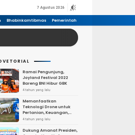
7 Agustus 2026
n
Bhabinkamtibmas
Pemerintah
DVETORIAL
Ramai Pengunjung,
Joyland Festival 2022
Bareng BNI Hibur GBK
4 tahun yang lalu
Memanfaatkan
Teknologi Drone untuk
Pertanian, Keuangan,
Pertambangan, Real
4 tahun yang lalu
Estate, dan
Telekomunikasi.
Dukung Amanat Presiden,