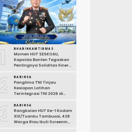
1
BHABINKAMTIBMAS
Momen HUT SESKOAU,
Kapolda Banten Tegaskan
Pentingnya Soliditas Sinergi
Polri-TNI
2
BABINSA
Panglima TNI Tinjau
Kesiapan Latihan
Terintegrasi TNI 2026 di
Dabo Singkep
3
BABINSA
Rangkaian HUT Ke-1 Kodam
XIX/Tuanku Tambusai, 428
Warga Riau Ikuti Screening
Kesehatan Gratis