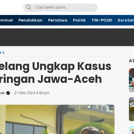
iminal
Pendidikan
Peristiwa
Politik
TNI-POLRI
Sorota
AS
A
elang Ungkap Kasus
ringan Jawa-Aceh
si
21 Mei 2024 4:50 pm