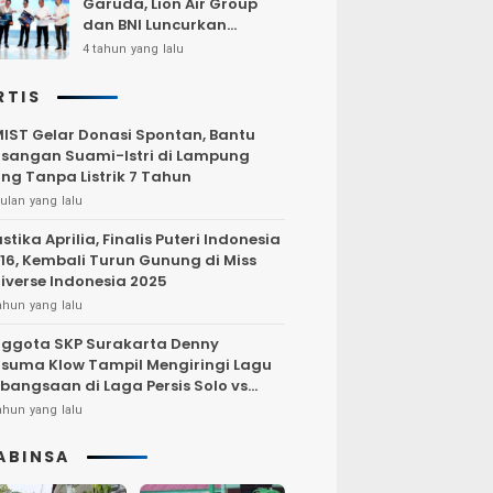
Garuda, Lion Air Group
dan BNI Luncurkan
Program Terbang Hemat
4 tahun yang lalu
Bersama BNI 2022
RTIS
IST Gelar Donasi Spontan, Bantu
sangan Suami-Istri di Lampung
ng Tanpa Listrik 7 Tahun
ulan yang lalu
stika Aprilia, Finalis Puteri Indonesia
16, Kembali Turun Gunung di Miss
iverse Indonesia 2025
ahun yang lalu
ggota SKP Surakarta Denny
suma Klow Tampil Mengiringi Lagu
bangsaan di Laga Persis Solo vs
rsija Jakarta
ahun yang lalu
ABINSA