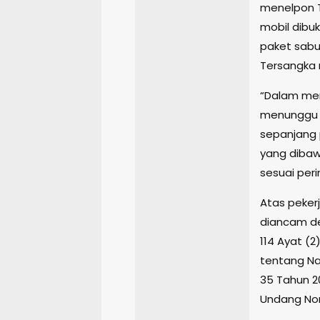
menelpon 
mobil dibu
paket sabu 
Tersangka 
“Dalam men
menunggu p
sepanjang 
yang dibaw
sesuai peri
Atas peker
diancam de
114 Ayat (2
tentang Na
35 Tahun 2
Undang Nom