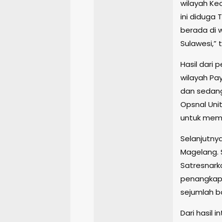
wilayah K
ini diduga
berada di w
Sulawesi,” 
Hasil dari 
wilayah P
dan sedang
Opsnal Uni
untuk mem
Selanjutny
Magelang. 
Satresnark
penangkap
sejumlah ba
Dari hasil 