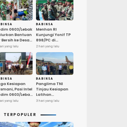
ABINSA
BABINSA
dim 0603/Lebak
Menhan RI
lurkan Bantuan
Kunjungi Yonif TP
r Bersih ke Desa
898/PC di
ngurmekar,
Kampar,
ari yang lalu
2 hari yang lalu
ngankan Beban
Tegaskan
arga
Kualitas SDM
erdampak
Kunci Kekuatan
emarau
TNI
ABINSA
BABINSA
ga Kesiapan
Panglima TNI
smani, Pasi Intel
Tinjau Kesiapan
dim 0603/Lebak
Latihan
mpin Pembinaan
Terintegrasi TNI
ari yang lalu
3 hari yang lalu
sik Rutin
2026 di Dabo
Singkep
TERPOPULER