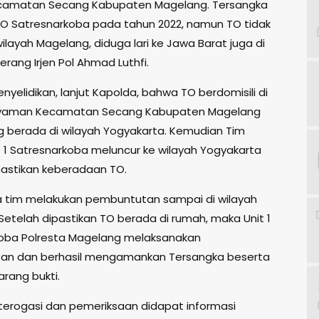
ecamatan Secang Kabupaten Magelang. Tersangka
 TO Satresnarkoba pada tahun 2022, namun TO tidak
ilayah Magelang, diduga lari ke Jawa Barat juga di
terang Irjen Pol Ahmad Luthfi.
penyelidikan, lanjut Kapolda, bahwa TO berdomisili di
ayaman Kecamatan Secang Kabupaten Magelang
 berada di wilayah Yogyakarta. Kemudian Tim
t 1 Satresnarkoba meluncur ke wilayah Yogyakarta
astikan keberadaan TO.
a tim melakukan pembuntutan sampai di wilayah
Setelah dipastikan TO berada di rumah, maka Unit 1
oba Polresta Magelang melaksanakan
an dan berhasil mengamankan Tersangka beserta
rang bukti.
interogasi dan pemeriksaan didapat informasi