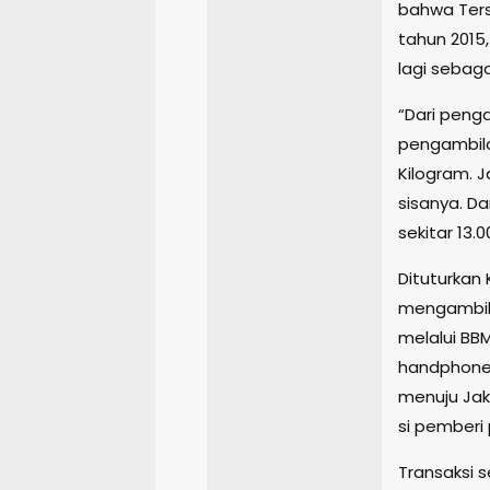
bahwa Ters
tahun 2015
lagi sebag
“Dari peng
pengambila
Kilogram. J
sisanya. Da
sekitar 13.0
Dituturkan
mengambil 
melalui BB
handphone 
menuju Jak
si pemberi 
Transaksi 