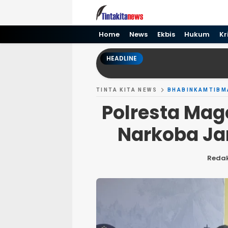
Tinta kita News
Informasi Terkini
Home
News
Ekbis
Hukum
Kr
HEADLINE
TINTA KITA NEWS
BHABINKAMTIBM
Polresta Mag
Narkoba Ja
Redak