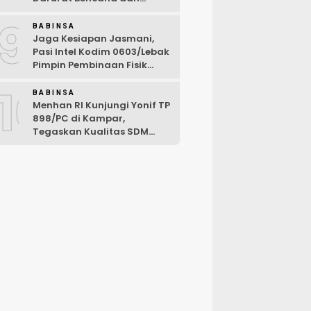
Karhutla Tahun 2026
9
BABINSA
Jaga Kesiapan Jasmani,
Pasi Intel Kodim 0603/Lebak
Pimpin Pembinaan Fisik
Rutin
10
BABINSA
Menhan RI Kunjungi Yonif TP
898/PC di Kampar,
Tegaskan Kualitas SDM
Kunci Kekuatan TNI