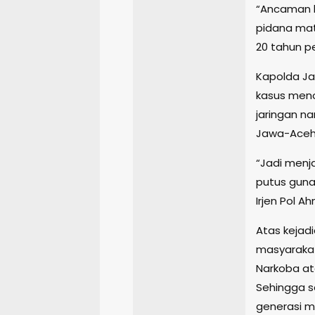
“Ancaman h
pidana mat
20 tahun pe
Kapolda Ja
kasus meno
jaringan na
Jawa-Aceh
“Jadi menj
putus guna 
Irjen Pol Ah
Atas kejad
masyaraka
Narkoba at
Sehingga 
generasi m