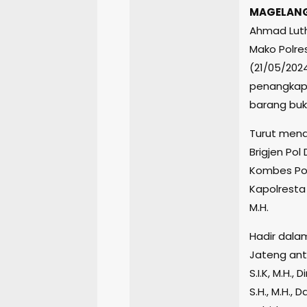
MAGELANG
Ahmad Luthf
Mako Polre
(21/05/202
penangkapa
barang bukt
Turut men
Brigjen Pol
Kombes Pol 
Kapolresta
M.H.
Hadir dala
Jateng ant
S.I.K, M.H.,
S.H., M.H.,