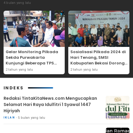
4 bulan yang lalu
Gelar Monitoring Pilkada
Sosialisasi Pilkada 2024 di
Sekda Purwakarta
Hari Tenang, SMSI
Kunjungi Beberapa TPS
Kabupaten Bekasi Dorong
Yang Ada Di Purwakarta
Angka Partisipasi
2 tahun yang lalu
2 tahun yang lalu
Masyarakat
INDEKS
Redaksi TintaKitaNews.com Mengucapkan
Selamat Hari Raya Idulfitri 1 Syawal 1447
Hijriyah
5 bulan yang lalu
IKLAN