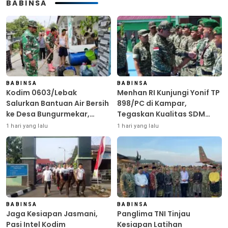
BABINSA
BABINSA
BABINSA
Kodim 0603/Lebak
Menhan RI Kunjungi Yonif TP
Salurkan Bantuan Air Bersih
898/PC di Kampar,
ke Desa Bungurmekar,
Tegaskan Kualitas SDM
Ringankan Beban Warga
Kunci Kekuatan TNI
1 hari yang lalu
1 hari yang lalu
Terdampak Kemarau
BABINSA
BABINSA
Jaga Kesiapan Jasmani,
Panglima TNI Tinjau
Pasi Intel Kodim
Kesiapan Latihan