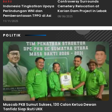
Controversy Surrounds
BARU
Indonesia Tingkatkan Upaya
Cemetery Relocation at
Perlindungan WNI dan
Karian Dam Project in Lebak,
Pemberantasan TPPO di Asia
Banten
08/06/2025
Tenggara
11/11/2025
POLITIK
Muscab PKB Sumut Sukses, 130 Calon Ketua Dewan
Tanfidz Siap Ikuti UKK