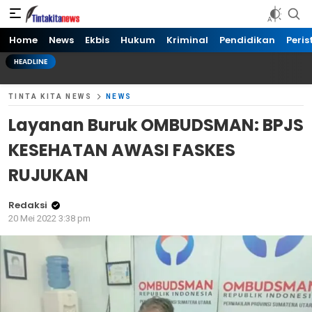
Tinta kita News
Informasi Terkini
Home
News
Ekbis
Hukum
Kriminal
Pendidikan
Peris
HEADLINE
TINTA KITA NEWS
NEWS
Layanan Buruk OMBUDSMAN: BPJS
KESEHATAN AWASI FASKES
RUJUKAN
Redaksi
20 Mei 2022 3:38 pm