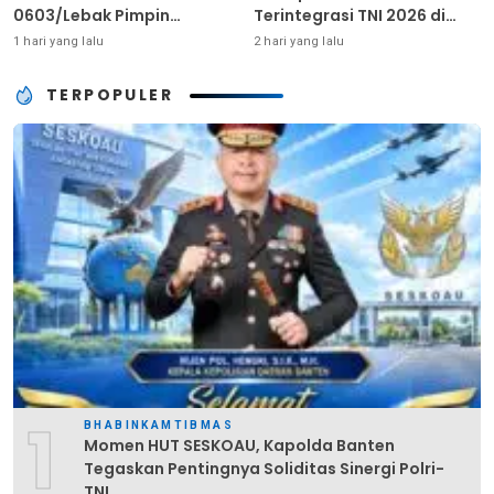
0603/Lebak Pimpin
Terintegrasi TNI 2026 di
Pembinaan Fisik Rutin
Dabo Singkep
1 hari yang lalu
2 hari yang lalu
TERPOPULER
1
BHABINKAMTIBMAS
Momen HUT SESKOAU, Kapolda Banten
Tegaskan Pentingnya Soliditas Sinergi Polri-
TNI