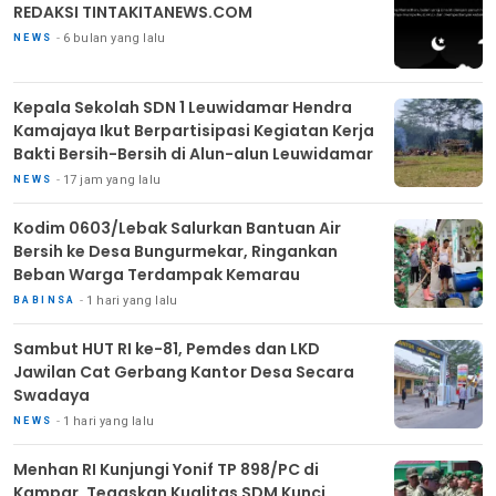
REDAKSI TINTAKITANEWS.COM
6 bulan yang lalu
NEWS
Kepala Sekolah SDN 1 Leuwidamar Hendra
Kamajaya Ikut Berpartisipasi Kegiatan Kerja
Bakti Bersih-Bersih di Alun-alun Leuwidamar
17 jam yang lalu
NEWS
Kodim 0603/Lebak Salurkan Bantuan Air
Bersih ke Desa Bungurmekar, Ringankan
Beban Warga Terdampak Kemarau
1 hari yang lalu
BABINSA
Sambut HUT RI ke-81, Pemdes dan LKD
Jawilan Cat Gerbang Kantor Desa Secara
Swadaya
1 hari yang lalu
NEWS
Menhan RI Kunjungi Yonif TP 898/PC di
Kampar, Tegaskan Kualitas SDM Kunci