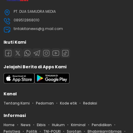
PT. DUA SAMUDRA MEDIA
089512868010
tintakitanews@g.mail.com
Ikuti Kami
Jelajahi Berita di Apps Kami
Kanal
Tentang Kami
Pedoman
Kode etik
Redaksi
Informasi
Home
News
Ekbis
Hukum
Kriminal
Pendidikan
Peristiwa
Politik
TNI-POLRI
Sorotan
Bhabinkamtibmas