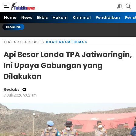
Tinta kita News
Informasi Terkini
Home
News
Ekbis
Hukum
Kriminal
Pendidikan
Peris
HEADLINE
TINTA KITA NEWS
BHABINKAMTIBMAS
Api Besar Landa TPA Jatiwaringin,
Ini Upaya Gabungan yang
Dilakukan
Redaksi
7 Juli 2026 9:02 am