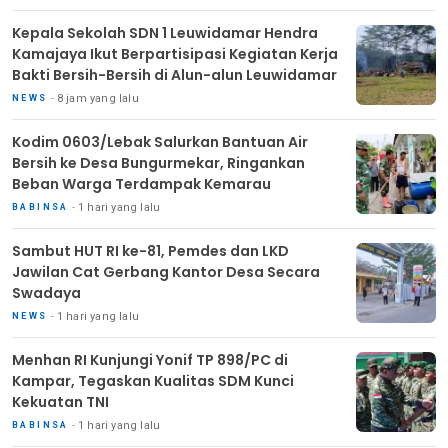
Kepala Sekolah SDN 1 Leuwidamar Hendra
Kamajaya Ikut Berpartisipasi Kegiatan Kerja
Bakti Bersih-Bersih di Alun-alun Leuwidamar
8 jam yang lalu
NEWS
Kodim 0603/Lebak Salurkan Bantuan Air
Bersih ke Desa Bungurmekar, Ringankan
Beban Warga Terdampak Kemarau
1 hari yang lalu
BABINSA
Sambut HUT RI ke-81, Pemdes dan LKD
Jawilan Cat Gerbang Kantor Desa Secara
Swadaya
1 hari yang lalu
NEWS
Menhan RI Kunjungi Yonif TP 898/PC di
Kampar, Tegaskan Kualitas SDM Kunci
Kekuatan TNI
1 hari yang lalu
BABINSA