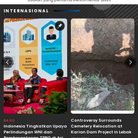
INTERNASIONAL
Controversy Surrounds
BARU
Indonesia Tingkatkan Upaya
Cemetery Relocation at
Perlindungan WNI dan
Karian Dam Project in Lebak,
Pemberantasan TPPO di Asia
Banten