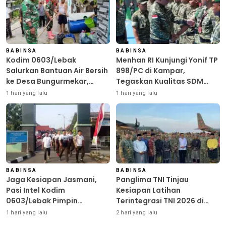
BABINSA
BABINSA
Kodim 0603/Lebak
Menhan RI Kunjungi Yonif TP
Salurkan Bantuan Air Bersih
898/PC di Kampar,
ke Desa Bungurmekar,
Tegaskan Kualitas SDM
Ringankan Beban Warga
Kunci Kekuatan TNI
1 hari yang lalu
1 hari yang lalu
Terdampak Kemarau
BABINSA
BABINSA
Jaga Kesiapan Jasmani,
Panglima TNI Tinjau
Pasi Intel Kodim
Kesiapan Latihan
0603/Lebak Pimpin
Terintegrasi TNI 2026 di
Pembinaan Fisik Rutin
Dabo Singkep
1 hari yang lalu
2 hari yang lalu