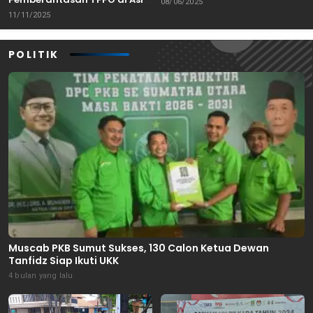
08/06/2025
Tenggara
11/11/2025
POLITIK
Muscab PKB Sumut Sukses, 130 Calon Ketua Dewan
Tanfidz Siap Ikuti UKK
4 bulan yang lalu