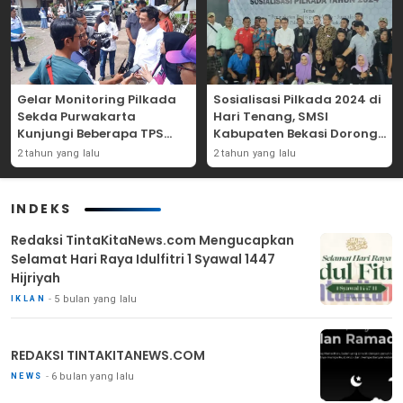
Gelar Monitoring Pilkada
Sosialisasi Pilkada 2024 di
Sekda Purwakarta
Hari Tenang, SMSI
Kunjungi Beberapa TPS
Kabupaten Bekasi Dorong
Yang Ada Di Purwakarta
Angka Partisipasi
2 tahun yang lalu
2 tahun yang lalu
Masyarakat
INDEKS
Redaksi TintaKitaNews.com Mengucapkan
Selamat Hari Raya Idulfitri 1 Syawal 1447
Hijriyah
5 bulan yang lalu
IKLAN
REDAKSI TINTAKITANEWS.COM
6 bulan yang lalu
NEWS