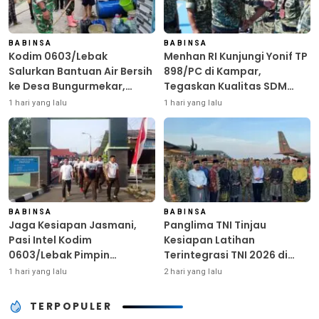
BABINSA
BABINSA
Kodim 0603/Lebak
Menhan RI Kunjungi Yonif TP
Salurkan Bantuan Air Bersih
898/PC di Kampar,
ke Desa Bungurmekar,
Tegaskan Kualitas SDM
Ringankan Beban Warga
Kunci Kekuatan TNI
1 hari yang lalu
1 hari yang lalu
Terdampak Kemarau
BABINSA
BABINSA
Jaga Kesiapan Jasmani,
Panglima TNI Tinjau
Pasi Intel Kodim
Kesiapan Latihan
0603/Lebak Pimpin
Terintegrasi TNI 2026 di
Pembinaan Fisik Rutin
Dabo Singkep
1 hari yang lalu
2 hari yang lalu
TERPOPULER