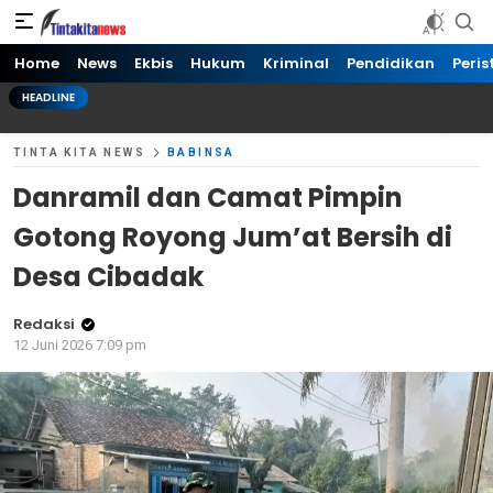
Tinta kita News
Informasi Terkini
Home
News
Ekbis
Hukum
Kriminal
Pendidikan
Peris
HEADLINE
TINTA KITA NEWS
BABINSA
Danramil dan Camat Pimpin
Gotong Royong Jum’at Bersih di
Desa Cibadak
Redaksi
12 Juni 2026 7:09 pm