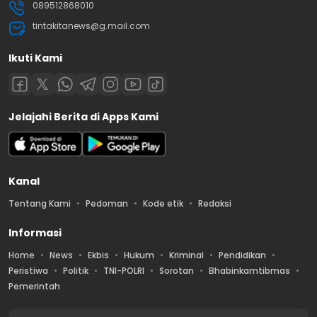
089512868010
tintakitanews@g.mail.com
Ikuti Kami
Jelajahi Berita di Apps Kami
Kanal
Tentang Kami
Pedoman
Kode etik
Redaksi
Informasi
Home
News
Ekbis
Hukum
Kriminal
Pendidikan
Peristiwa
Politik
TNI-POLRI
Sorotan
Bhabinkamtibmas
Pemerintah