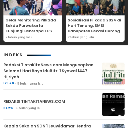
Gelar Monitoring Pilkada
Sosialisasi Pilkada 2024 di
Sekda Purwakarta
Hari Tenang, SMSI
Kunjungi Beberapa TPS
Kabupaten Bekasi Dorong
Yang Ada Di Purwakarta
Angka Partisipasi
2 tahun yang lalu
2 tahun yang lalu
Masyarakat
INDEKS
Redaksi TintaKitaNews.com Mengucapkan
Selamat Hari Raya Idulfitri 1 Syawal 1447
Hijriyah
5 bulan yang lalu
IKLAN
REDAKSI TINTAKITANEWS.COM
6 bulan yang lalu
NEWS
Kepala Sekolah SDN 1 Leuwidamar Hendra