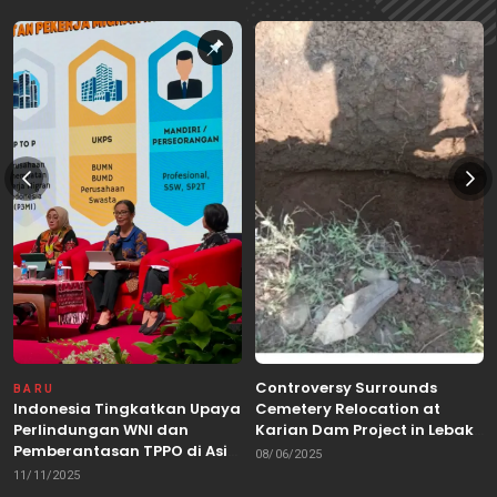
Controversy Surrounds
BARU
Indonesia Tingkatkan Upaya
Cemetery Relocation at
Perlindungan WNI dan
Karian Dam Project in Lebak,
Pemberantasan TPPO di Asia
Banten
08/06/2025
Tenggara
11/11/2025