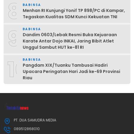
8
BABINSA
Menhan RI Kunjungi Yonif TP 898/PC di Kampar,
Tegaskan Kualitas SDM Kunci Kekuatan TNI
9
BABINSA
Dandim 0603/Lebak Resmi Buka Kejuaraan
Karate Antar Dojo INKAI, Jaring Bibit Atlet
Unggul Sambut HUT ke-81 RI
10
BABINSA
Pangdam XIX/Tuanku Tambusai Hadiri
Upacara Peringatan Hari Jadi ke-69 Provinsi
Riau
PT. DUA SAMUDRA MEDIA
089512868010