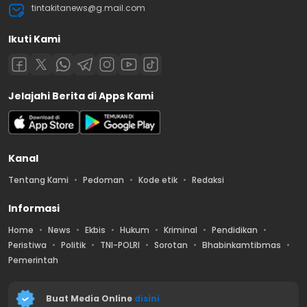
tintakitanews@g.mail.com
Ikuti Kami
Jelajahi Berita di Apps Kami
Kanal
Tentang Kami
Pedoman
Kode etik
Redaksi
Informasi
Home
News
Ekbis
Hukum
Kriminal
Pendidikan
Peristiwa
Politik
TNI-POLRI
Sorotan
Bhabinkamtibmas
Pemerintah
Buat Media Online
disini