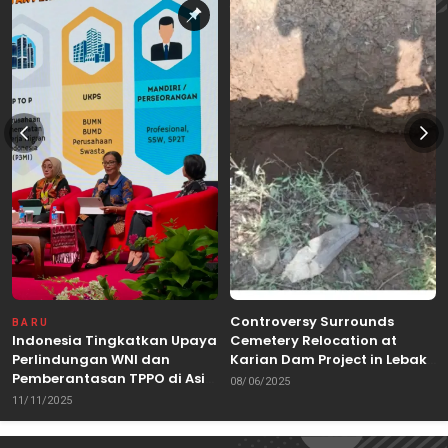
Controversy Surrounds
BARU
Indonesia Tingkatkan Upaya
Cemetery Relocation at
Perlindungan WNI dan
Karian Dam Project in Lebak,
Pemberantasan TPPO di Asia
Banten
08/06/2025
Tenggara
11/11/2025