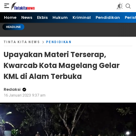
Tinta kita News
Informasi Terkini
Home
News
Ekbis
Hukum
Kriminal
Pendidikan
Peris
HEADLINE
TINTA KITA NEWS
PENDIDIKAN
Upayakan Materi Terserap,
Kwarcab Kota Magelang Gelar
KML di Alam Terbuka
Redaksi
16 Januari 2023 9:37 am