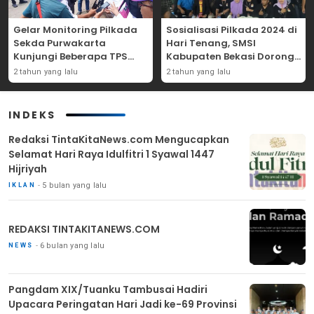
Gelar Monitoring Pilkada
Sosialisasi Pilkada 2024 di
Sekda Purwakarta
Hari Tenang, SMSI
Kunjungi Beberapa TPS
Kabupaten Bekasi Dorong
Yang Ada Di Purwakarta
Angka Partisipasi
2 tahun yang lalu
2 tahun yang lalu
Masyarakat
INDEKS
Redaksi TintaKitaNews.com Mengucapkan
Selamat Hari Raya Idulfitri 1 Syawal 1447
Hijriyah
5 bulan yang lalu
IKLAN
REDAKSI TINTAKITANEWS.COM
6 bulan yang lalu
NEWS
Pangdam XIX/Tuanku Tambusai Hadiri
Upacara Peringatan Hari Jadi ke-69 Provinsi