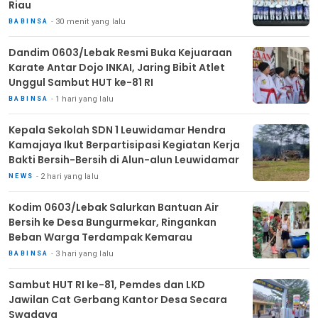
Riau
30 menit yang lalu
BABINSA
Dandim 0603/Lebak Resmi Buka Kejuaraan
Karate Antar Dojo INKAI, Jaring Bibit Atlet
Unggul Sambut HUT ke-81 RI
1 hari yang lalu
BABINSA
Kepala Sekolah SDN 1 Leuwidamar Hendra
Kamajaya Ikut Berpartisipasi Kegiatan Kerja
Bakti Bersih-Bersih di Alun-alun Leuwidamar
2 hari yang lalu
NEWS
Kodim 0603/Lebak Salurkan Bantuan Air
Bersih ke Desa Bungurmekar, Ringankan
Beban Warga Terdampak Kemarau
3 hari yang lalu
BABINSA
Sambut HUT RI ke-81, Pemdes dan LKD
Jawilan Cat Gerbang Kantor Desa Secara
Swadaya