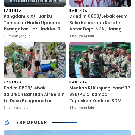
BABINSA
BABINSA
Pangdam XIX/Tuanku
Dandim 0603/Lebak Resmi
Tambusai Hadiri Upacara
Buka Kejuaraan Karate
Peringatan Hari Jadi ke-69
Antar Dojo INKAI, Jaring
Provinsi Riau
Bibit Atlet Unggul Sambut
30 menit yang lalu
1 hari yang lalu
HUT ke-81 RI
BABINSA
BABINSA
Kodim 0603/Lebak
Menhan RI Kunjungi Yonif TP
Salurkan Bantuan Air Bersih
898/PC di Kampar,
ke Desa Bungurmekar,
Tegaskan Kualitas SDM
Ringankan Beban Warga
Kunci Kekuatan TNI
3 hari yang lalu
3 hari yang lalu
Terdampak Kemarau
TERPOPULER