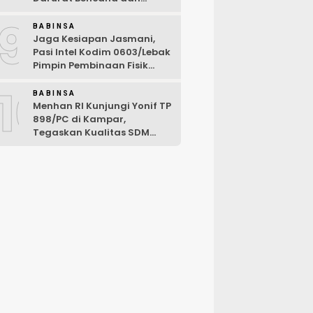
Karhutla Tahun 2026
9
BABINSA
Jaga Kesiapan Jasmani,
Pasi Intel Kodim 0603/Lebak
Pimpin Pembinaan Fisik
Rutin
10
BABINSA
Menhan RI Kunjungi Yonif TP
898/PC di Kampar,
Tegaskan Kualitas SDM
Kunci Kekuatan TNI