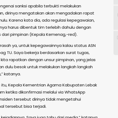
ngenai sanksi apabila terbukti melakukan
n, dirinya mengatakan akan mengadakan rapat
hulu. Karena kata dia, ada regulasi kepegawaian,
nya harus dibentuk tim terlebih dahulu dengan
s dari pimpinan (Kepala Kemenag,-red).
rasah ya, untuk kepegawainnya kalau status ASN
bag TU. Saya bekerja berdasarkan surat tugas,
 kita rapatkan dengan unsur pimpinan, yang jelas
kan dulu besok untuk melakukan langkah langkah
,” katanya.
itu, Kepala Kementrian Agama Kabupaten Lebak
am ketika dikonfirmasi melalui via WhatsApp
nsiden tersebut dirinya tidak mengetahui
l tersebut bisa terjadi.
 kejadiannya. Saya juga tahu dari media,” katanya.