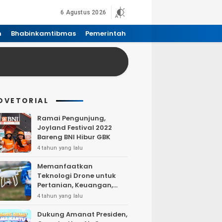
6 Agustus 2026
n
Bhabinkamtibmas
Pemerintah
DVETORIAL
Ramai Pengunjung,
Joyland Festival 2022
Bareng BNI Hibur GBK
4 tahun yang lalu
Memanfaatkan
Teknologi Drone untuk
Pertanian, Keuangan,
Pertambangan, Real
4 tahun yang lalu
Estate, dan
Telekomunikasi.
Dukung Amanat Presiden,