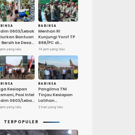
ABINSA
BABINSA
dim 0603/Lebak
Menhan RI
lurkan Bantuan
Kunjungi Yonif TP
r Bersih ke Desa
898/PC di
ngurmekar,
Kampar,
jam yang lalu
14 jam yang lalu
ngankan Beban
Tegaskan
arga
Kualitas SDM
erdampak
Kunci Kekuatan
emarau
TNI
ABINSA
BABINSA
ga Kesiapan
Panglima TNI
smani, Pasi Intel
Tinjau Kesiapan
dim 0603/Lebak
Latihan
mpin Pembinaan
Terintegrasi TNI
jam yang lalu
2 hari yang lalu
sik Rutin
2026 di Dabo
Singkep
TERPOPULER