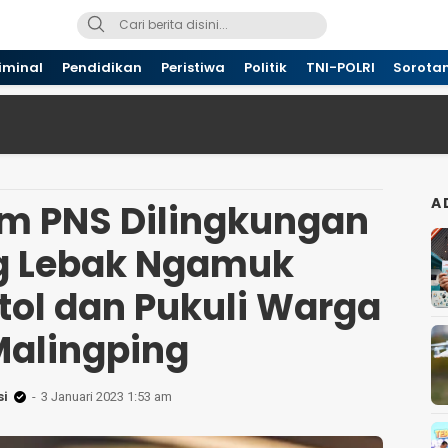
iminal
Pendidikan
Peristiwa
Politik
TNI-POLRI
Sorota
A
m PNS Dilingkungan
 Lebak Ngamuk
tol dan Pukuli Warga
Malingping
i
3 Januari 2023 1:53 am