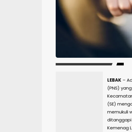
LEBAK
– Ad
(PNS) yang
Kecamatan C
(SE) menga
memukuli w
ditanggapi
Kemenag Le