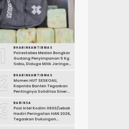
1
BHABINKAMTIBMAS
Polrestabes Medan Bongkar
Gudang Penyimpanan 5 Kg
Sabu, Diduga Milik Jaringan
Lintas Negara Tiga Negara
2
BHABINKAMTIBMAS
Momen HUT SESKOAU,
Kapolda Banten Tegaskan
Pentingnya Soliditas Sinergi
Polri-TNI
3
BABINSA
Pasi Intel Kodim 0603/Lebak
Hadiri Peringatan HAN 2026,
Tegaskan Dukungan
Ciptakan Lingkungan