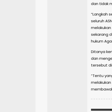
dan tidak
“Langkah s
seluruh AS
melakukan h
sekarang d
hukum Aga
Ditanya ke
dan menget
tersebut d
“Tentu yang
melakukan 
membawahi