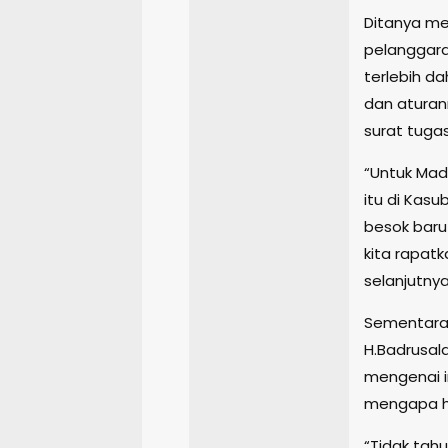
Ditanya me
pelanggara
terlebih da
dan aturan
surat tuga
“Untuk Mad
itu di Kasu
besok baru
kita rapat
selanjutnya
Sementara 
H.Badrusal
mengenai i
mengapa ha
“Tidak tahu