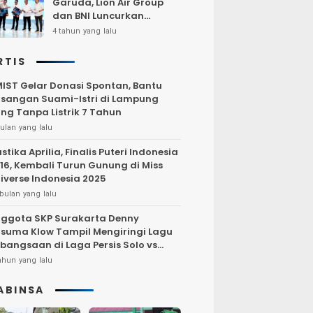
Garuda, Lion Air Group
dan BNI Luncurkan
Program Terbang Hemat
4 tahun yang lalu
Bersama BNI 2022
RTIS
IST Gelar Donasi Spontan, Bantu
sangan Suami-Istri di Lampung
ng Tanpa Listrik 7 Tahun
ulan yang lalu
stika Aprilia, Finalis Puteri Indonesia
16, Kembali Turun Gunung di Miss
iverse Indonesia 2025
bulan yang lalu
ggota SKP Surakarta Denny
suma Klow Tampil Mengiringi Lagu
bangsaan di Laga Persis Solo vs
rsija Jakarta
ahun yang lalu
ABINSA