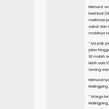
Menurut wa
berinisal 
melintasi j
sabar dan 
mobilnya te
” Iya pak,
jalan hingg
SE malah a
lebih ada 
terang warg
Menurutnya 
Malingping.
” Warga la
Malingping,