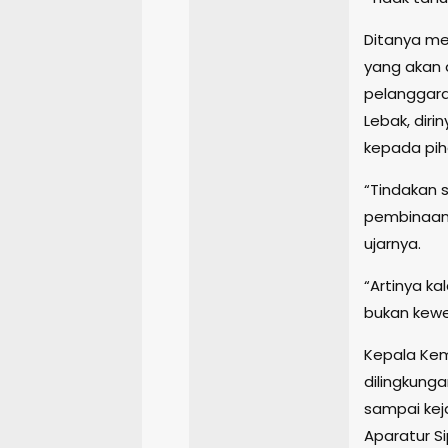
Ditanya me
yang akan 
pelanggara
Lebak, dir
kepada pih
“Tindakan 
pembinaan A
ujarnya.
“Artinya ka
bukan kewe
Kepala Ke
dilingkung
sampai kej
Aparatur Si