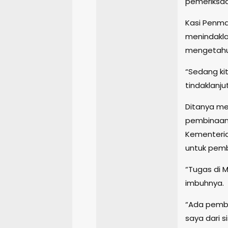
pemeriksaa
Kasi Penm
menindakla
mengetahui
“Sedang ki
tindaklanju
Ditanya me
pembinaan 
Kementeri
untuk pemb
“Tugas di M
imbuhnya.
“Ada pembi
saya dari 