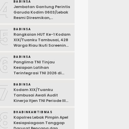
4
Ramah Anak
BABINSA
Jembatan Gantung Perintis
Garuda Kodim 0603/Lebak
Resmi Diresmikan,
Permudah Akses Warga
5
Desa Wanasalam
BABINSA
Rangkaian HUT Ke-1 Kodam
XIX/Tuanku Tambusai, 428
Warga Riau Ikuti Screening
Kesehatan Gratis
6
BABINSA
Panglima TNI Tinjau
Kesiapan Latihan
Terintegrasi TNI 2026 di
Dabo Singkep
7
BABINSA
Kodam XIX/Tuanku
Tambusai Awali Audit
Kinerja Itjen TNI Periode III
TA 2026
8
BHABINKAMTIBMAS
Kapolres Lebak Pimpin Apel
Kesiapsiagaan Tanggap
Darurat Bencana dan