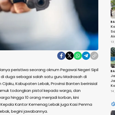
B
Ko
Sa
Ai
Bu
13 
Ri
W
T
K
anya peristiwa seorang oknum Pegawai Negeri Sipil
B
Ja
 di duga sebagai salah satu guru Madrasah di
Ja
ijaku, Kabupaten Lebak, Provinsi Banten berinisial
Ko
muk todongkan pistol kepada warga, dan
Pi
14 
Fi
arga hingga 10 orang menjadi korban, kini
 Kepala Kantor Kemenag Lebak juga Kasi Penma
bak, begini jawabannya.