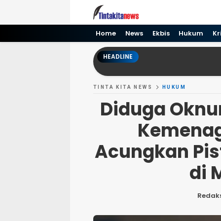
Tinta kita News
Informasi Terkini
Home
News
Ekbis
Hukum
Kr
HEADLINE
TINTA KITA NEWS
HUKUM
Diduga Oknu
Kemenag
Acungkan Pis
di 
Redaks