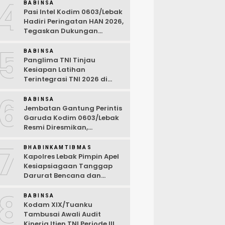
4
BABINSA
Pasi Intel Kodim 0603/Lebak
Hadiri Peringatan HAN 2026,
Tegaskan Dukungan
Ciptakan Lingkungan
5
Ramah Anak
BABINSA
Panglima TNI Tinjau
Kesiapan Latihan
Terintegrasi TNI 2026 di
Dabo Singkep
6
BABINSA
Jembatan Gantung Perintis
Garuda Kodim 0603/Lebak
Resmi Diresmikan,
Permudah Akses Warga
7
Desa Wanasalam
BHABINKAMTIBMAS
Kapolres Lebak Pimpin Apel
Kesiapsiagaan Tanggap
Darurat Bencana dan
Karhutla Tahun 2026
8
BABINSA
Kodam XIX/Tuanku
Tambusai Awali Audit
Kinerja Itjen TNI Periode III