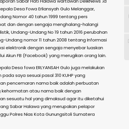
 laporan Sabar Hati Halawa wartawan DelikNews .id
kepala Desa Fowa Erliansyah Gulo Melanggar,
dang Nomor 40 tahun 1999 tentang pers
t dan dengan sengaja menghalang-halangi
alistik, Undang-Undang No 19 tahun 2016 perubahan
g-Undang nomor 11 tahun 2008 tentang Informasi
ksi elektronik dengan sengaja menyebar luaskan
lui Akun FB (Facebook) yang merugikan orang lain.
kepala Desa fowa ERLYANSAH Gulo juga melakukan
 pada saya sesuai pasal 310 KUHP yang
an pencemaran nama baik adalah perbuatan
 kehormatan atau nama baik dengan
n sesuatu hal yang dimaksud agar itu diketahui
rang Sabar Halawa yang merupakan pelapor
nggu Polres Nias Kota Gunungsitoli Sumatera