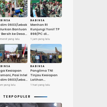
ABINSA
BABINSA
dim 0603/Lebak
Menhan RI
lurkan Bantuan
Kunjungi Yonif TP
r Bersih ke Desa
898/PC di
ngurmekar,
Kampar,
menit yang lalu
1 jam yang lalu
ngankan Beban
Tegaskan
arga
Kualitas SDM
erdampak
Kunci Kekuatan
emarau
TNI
ABINSA
BABINSA
ga Kesiapan
Panglima TNI
smani, Pasi Intel
Tinjau Kesiapan
dim 0603/Lebak
Latihan
mpin Pembinaan
Terintegrasi TNI
am yang lalu
1 hari yang lalu
sik Rutin
2026 di Dabo
Singkep
TERPOPULER