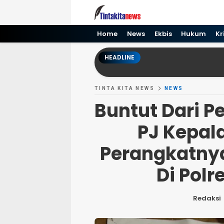
Tinta kita News
Informasi Terkini
Home
News
Ekbis
Hukum
Kr
HEADLINE
TINTA KITA NEWS
NEWS
Buntut Dari 
PJ Kepal
Perangkatnya
Di Pol
Redaksi