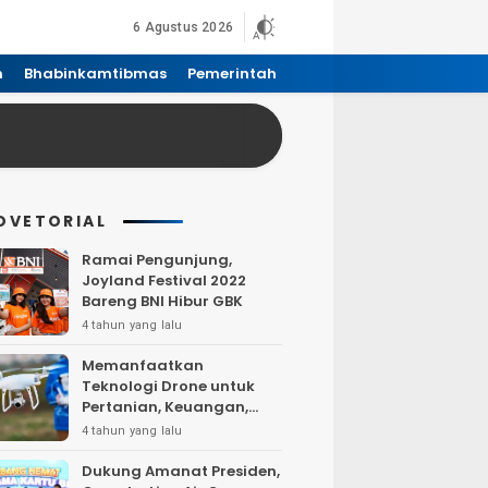
6 Agustus 2026
n
Bhabinkamtibmas
Pemerintah
DVETORIAL
Ramai Pengunjung,
Joyland Festival 2022
Bareng BNI Hibur GBK
4 tahun yang lalu
Memanfaatkan
Teknologi Drone untuk
Pertanian, Keuangan,
Pertambangan, Real
4 tahun yang lalu
Estate, dan
Telekomunikasi.
Dukung Amanat Presiden,