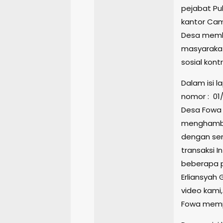
pejabat Pub
kantor Cam
Desa membe
masyarakat
sosial kontr
Dalam isi 
nomor : 01
Desa Fowa 
menghambat
dengan sen
transaksi I
beberapa 
Erliansyah
video kami
Fowa memp