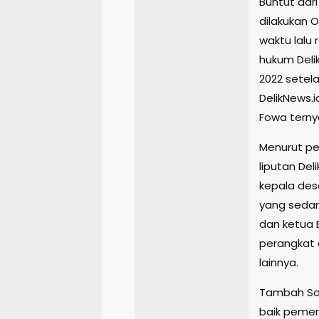
Buntut dar
dilakukan 
waktu lalu 
hukum Deli
2022 setel
DelikNews.
Fowa ternya
Menurut pe
liputan Del
kepala des
yang sedan
dan ketua 
perangkat 
lainnya.
Tambah Sa
baik pemer