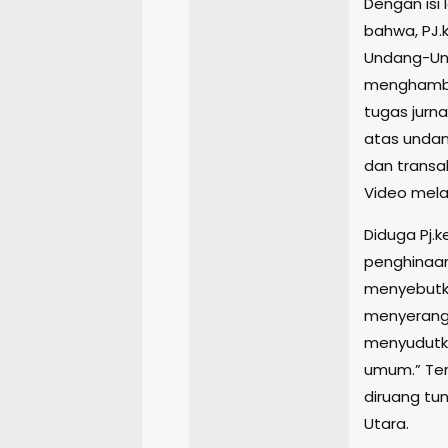
Dengan isi
bahwa, PJ.
Undang-Un
menghamba
tugas jurn
atas undan
dan transa
Video mela
Diduga Pj.
penghinaan
menyebutk
menyerang
menyudutka
umum.” Te
diruang tu
Utara.