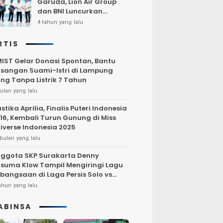
Garuda, Lion Air Group
dan BNI Luncurkan
Program Terbang Hemat
4 tahun yang lalu
Bersama BNI 2022
RTIS
IST Gelar Donasi Spontan, Bantu
sangan Suami-Istri di Lampung
ng Tanpa Listrik 7 Tahun
ulan yang lalu
stika Aprilia, Finalis Puteri Indonesia
16, Kembali Turun Gunung di Miss
iverse Indonesia 2025
bulan yang lalu
ggota SKP Surakarta Denny
suma Klow Tampil Mengiringi Lagu
bangsaan di Laga Persis Solo vs
rsija Jakarta
ahun yang lalu
ABINSA