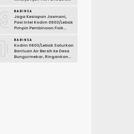
TA 2026
9
BABINSA
Jaga Kesiapan Jasmani,
Pasi Intel Kodim 0603/Lebak
Pimpin Pembinaan Fisik
Rutin
10
BABINSA
Kodim 0603/Lebak Salurkan
Bantuan Air Bersih ke Desa
Bungurmekar, Ringankan
Beban Warga Terdampak
Kemarau