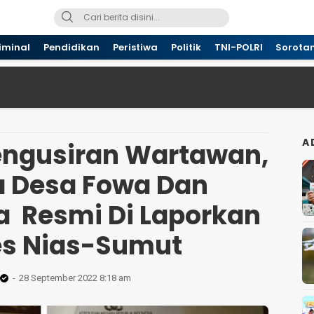
iminal
Pendidikan
Peristiwa
Politik
TNI-POLRI
Sorota
A
Pengusiran Wartawan,
a Desa Fowa Dan
 Resmi Di Laporkan
res Nias-Sumut
28 September 2022 8:18 am