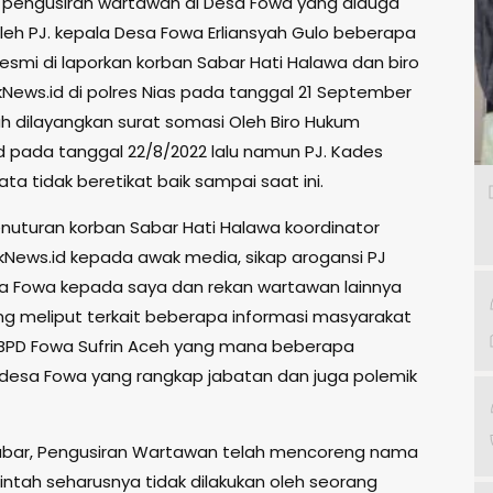
i pengusiran wartawan di Desa Fowa yang diduga
Oleh PJ. kepala Desa Fowa Erliansyah Gulo beberapa
resmi di laporkan korban Sabar Hati Halawa dan biro
kNews.id di polres Nias pada tanggal 21 September
ah dilayangkan surat somasi Oleh Biro Hukum
id pada tanggal 22/8/2022 lalu namun PJ. Kades
ta tidak beretikat baik sampai saat ini.
nuturan korban Sabar Hati Halawa koordinator
ikNews.id kepada awak media, sikap arogansi PJ
a Fowa kepada saya dan rekan wartawan lainnya
g meliput terkait beberapa informasi masyarakat
BPD Fowa Sufrin Aceh yang mana beberapa
desa Fowa yang rangkap jabatan dan juga polemik
bar, Pengusiran Wartawan telah mencoreng nama
intah seharusnya tidak dilakukan oleh seorang