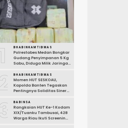
1
BHABINKAMTIBMAS
Polrestabes Medan Bongkar
Gudang Penyimpanan 5 Kg
Sabu, Diduga Milik Jaringan
Lintas Negara Tiga Negara
2
BHABINKAMTIBMAS
Momen HUT SESKOAU,
Kapolda Banten Tegaskan
Pentingnya Soliditas Sinergi
Polri-TNI
3
BABINSA
Rangkaian HUT Ke-1 Kodam
XIX/Tuanku Tambusai, 428
Warga Riau Ikuti Screening
Kesehatan Gratis