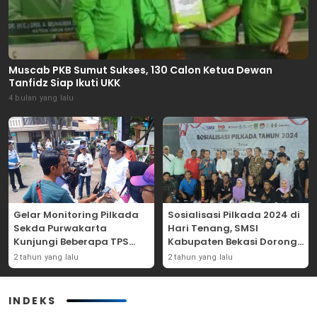
Muscab PKB Sumut Sukses, 130 Calon Ketua Dewan
Tanfidz Siap Ikuti UKK
4 bulan yang lalu
Gelar Monitoring Pilkada
Sosialisasi Pilkada 2024 di
Sekda Purwakarta
Hari Tenang, SMSI
Kunjungi Beberapa TPS
Kabupaten Bekasi Dorong
Yang Ada Di Purwakarta
Angka Partisipasi
2 tahun yang lalu
2 tahun yang lalu
Masyarakat
INDEKS