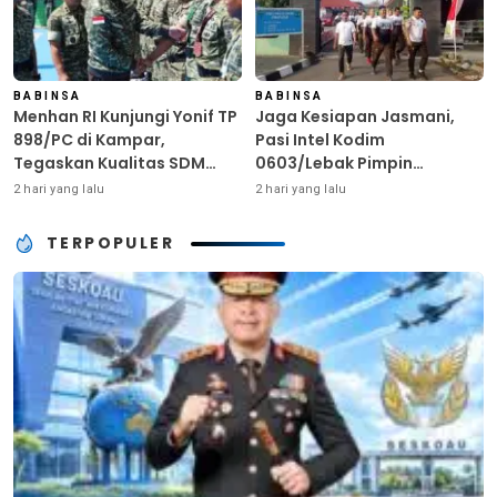
BABINSA
BABINSA
Menhan RI Kunjungi Yonif TP
Jaga Kesiapan Jasmani,
898/PC di Kampar,
Pasi Intel Kodim
Tegaskan Kualitas SDM
0603/Lebak Pimpin
Kunci Kekuatan TNI
Pembinaan Fisik Rutin
2 hari yang lalu
2 hari yang lalu
TERPOPULER