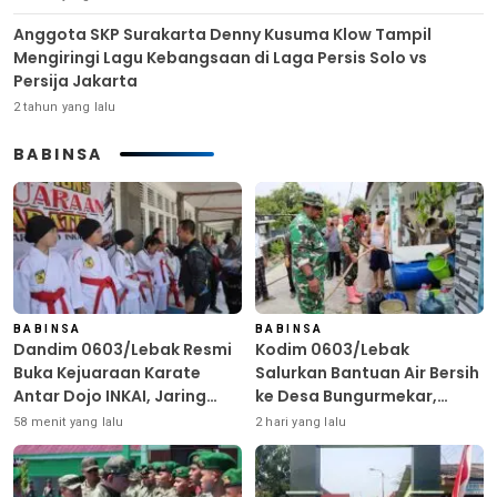
Anggota SKP Surakarta Denny Kusuma Klow Tampil
Mengiringi Lagu Kebangsaan di Laga Persis Solo vs
Persija Jakarta
2 tahun yang lalu
BABINSA
BABINSA
BABINSA
Dandim 0603/Lebak Resmi
Kodim 0603/Lebak
Buka Kejuaraan Karate
Salurkan Bantuan Air Bersih
Antar Dojo INKAI, Jaring
ke Desa Bungurmekar,
Bibit Atlet Unggul Sambut
Ringankan Beban Warga
58 menit yang lalu
2 hari yang lalu
HUT ke-81 RI
Terdampak Kemarau