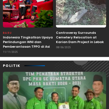
Controversy Surrounds
BARU
Indonesia Tingkatkan Upaya
Cemetery Relocation at
Perlindungan WNI dan
Karian Dam Project in Lebak,
Pemberantasan TPPO di Asia
Banten
08/06/2025
Tenggara
11/11/2025
POLITIK