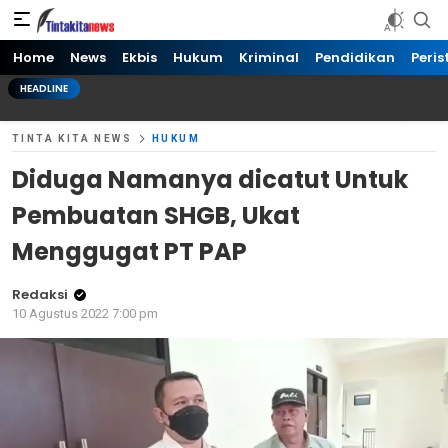
Tinta kita News
Informasi Terkini
Home
News
Ekbis
Hukum
Kriminal
Pendidikan
Peris
HEADLINE
TINTA KITA NEWS
HUKUM
Diduga Namanya dicatut Untuk
Pembuatan SHGB, Ukat
Menggugat PT PAP
Redaksi
10 Agustus 2022 7:00 pm