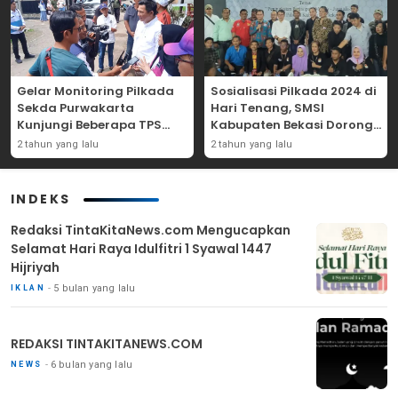
Gelar Monitoring Pilkada
Sosialisasi Pilkada 2024 di
Sekda Purwakarta
Hari Tenang, SMSI
Kunjungi Beberapa TPS
Kabupaten Bekasi Dorong
Yang Ada Di Purwakarta
Angka Partisipasi
2 tahun yang lalu
2 tahun yang lalu
Masyarakat
INDEKS
Redaksi TintaKitaNews.com Mengucapkan
Selamat Hari Raya Idulfitri 1 Syawal 1447
Hijriyah
5 bulan yang lalu
IKLAN
REDAKSI TINTAKITANEWS.COM
6 bulan yang lalu
NEWS