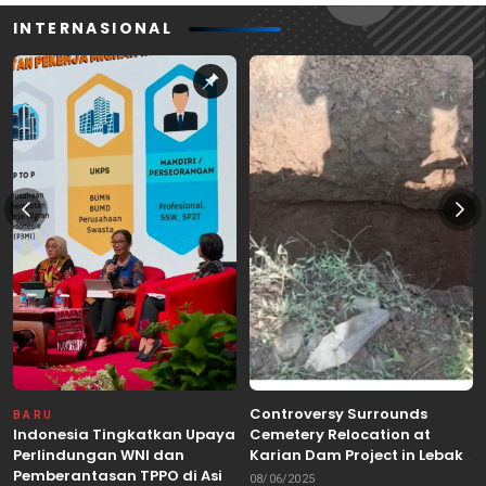
INTERNASIONAL
Controversy Surrounds
BARU
Indonesia Tingkatkan Upaya
Cemetery Relocation at
Perlindungan WNI dan
Karian Dam Project in Lebak,
Pemberantasan TPPO di Asia
Banten
08/06/2025