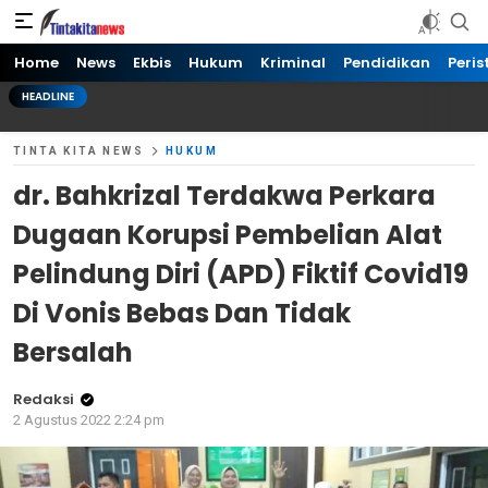
Tinta kita News
Informasi Terkini
Home
News
Ekbis
Hukum
Kriminal
Pendidikan
Peris
HEADLINE
TINTA KITA NEWS
HUKUM
dr. Bahkrizal Terdakwa Perkara
Dugaan Korupsi Pembelian Alat
Pelindung Diri (APD) Fiktif Covid19
Di Vonis Bebas Dan Tidak
Bersalah
Redaksi
2 Agustus 2022 2:24 pm