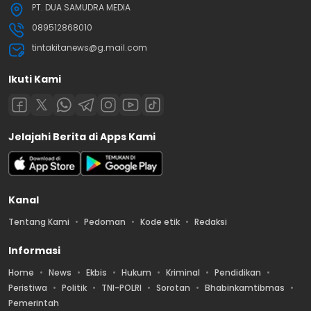
PT. DUA SAMUDRA MEDIA
089512868010
tintakitanews@g.mail.com
Ikuti Kami
Jelajahi Berita di Apps Kami
Kanal
Tentang Kami
Pedoman
Kode etik
Redaksi
Informasi
Home
News
Ekbis
Hukum
Kriminal
Pendidikan
Peristiwa
Politik
TNI-POLRI
Sorotan
Bhabinkamtibmas
Pemerintah