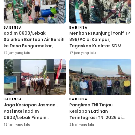
BABINSA
BABINSA
Kodim 0603/Lebak
Menhan RI Kunjungi Yonif TP
Salurkan Bantuan Air Bersih
898/PC di Kampar,
ke Desa Bungurmekar,
Tegaskan Kualitas SDM
Ringankan Beban Warga
Kunci Kekuatan TNI
17 jam yang lalu
17 jam yang lalu
Terdampak Kemarau
BABINSA
BABINSA
Jaga Kesiapan Jasmani,
Panglima TNI Tinjau
Pasi Intel Kodim
Kesiapan Latihan
0603/Lebak Pimpin
Terintegrasi TNI 2026 di
Pembinaan Fisik Rutin
Dabo Singkep
18 jam yang lalu
2 hari yang lalu