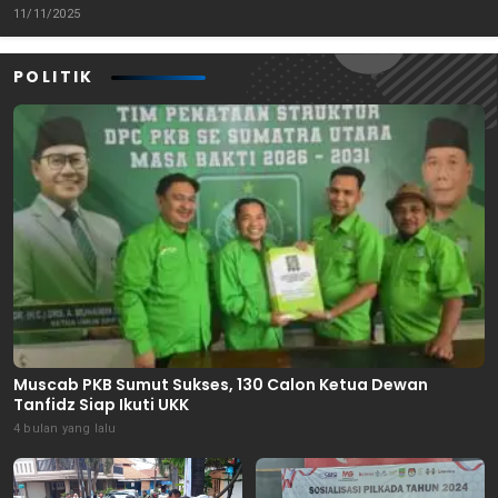
Tenggara
11/11/2025
POLITIK
Muscab PKB Sumut Sukses, 130 Calon Ketua Dewan
Tanfidz Siap Ikuti UKK
4 bulan yang lalu