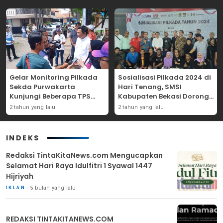
Gelar Monitoring Pilkada
Sosialisasi Pilkada 2024 di
Sekda Purwakarta
Hari Tenang, SMSI
Kunjungi Beberapa TPS
Kabupaten Bekasi Dorong
Yang Ada Di Purwakarta
Angka Partisipasi
2 tahun yang lalu
2 tahun yang lalu
Masyarakat
INDEKS
Redaksi TintaKitaNews.com Mengucapkan
Selamat Hari Raya Idulfitri 1 Syawal 1447
Hijriyah
5 bulan yang lalu
IKLAN
REDAKSI TINTAKITANEWS.COM