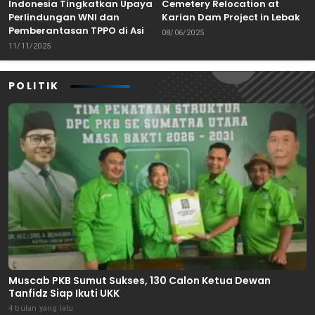
Indonesia Tingkatkan Upaya
Cemetery Relocation at
Perlindungan WNI dan
Karian Dam Project in Lebak,
Pemberantasan TPPO di Asia
Banten
08/06/2025
Tenggara
11/11/2025
POLITIK
Muscab PKB Sumut Sukses, 130 Calon Ketua Dewan
Tanfidz Siap Ikuti UKK
4 bulan yang lalu