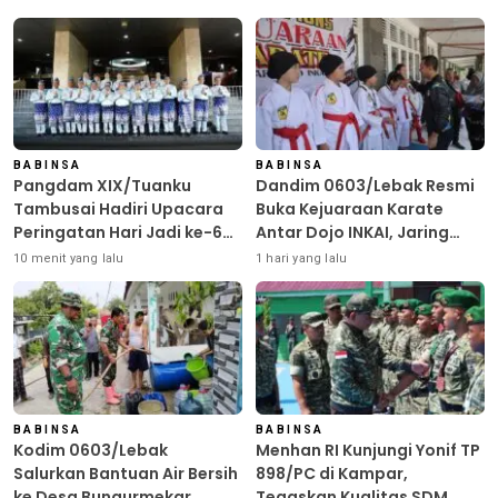
BABINSA
BABINSA
Pangdam XIX/Tuanku
Dandim 0603/Lebak Resmi
Tambusai Hadiri Upacara
Buka Kejuaraan Karate
Peringatan Hari Jadi ke-69
Antar Dojo INKAI, Jaring
Provinsi Riau
Bibit Atlet Unggul Sambut
10 menit yang lalu
1 hari yang lalu
HUT ke-81 RI
BABINSA
BABINSA
Kodim 0603/Lebak
Menhan RI Kunjungi Yonif TP
Salurkan Bantuan Air Bersih
898/PC di Kampar,
ke Desa Bungurmekar,
Tegaskan Kualitas SDM