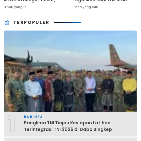
Ringankan Beban Warga
Kunci Kekuatan TNI
3 hari yang lalu
3 hari yang lalu
Terdampak Kemarau
TERPOPULER
1
BABINSA
Panglima TNI Tinjau Kesiapan Latihan
Terintegrasi TNI 2026 di Dabo Singkep