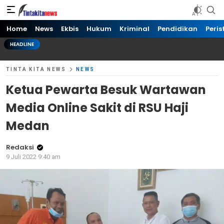
Tinta kita News
Informasi Terkini
Home
News
Ekbis
Hukum
Kriminal
Pendidikan
Peris
HEADLINE
TINTA KITA NEWS
NEWS
Ketua Pewarta Besuk Wartawan
Media Online Sakit di RSU Haji
Medan
Redaksi
9 Juli 2022 9:40 am