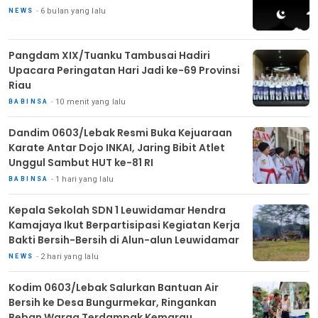
6 bulan yang lalu
NEWS
Pangdam XIX/Tuanku Tambusai Hadiri
Upacara Peringatan Hari Jadi ke-69 Provinsi
Riau
10 menit yang lalu
BABINSA
Dandim 0603/Lebak Resmi Buka Kejuaraan
Karate Antar Dojo INKAI, Jaring Bibit Atlet
Unggul Sambut HUT ke-81 RI
1 hari yang lalu
BABINSA
Kepala Sekolah SDN 1 Leuwidamar Hendra
Kamajaya Ikut Berpartisipasi Kegiatan Kerja
Bakti Bersih-Bersih di Alun-alun Leuwidamar
2 hari yang lalu
NEWS
Kodim 0603/Lebak Salurkan Bantuan Air
Bersih ke Desa Bungurmekar, Ringankan
Beban Warga Terdampak Kemarau