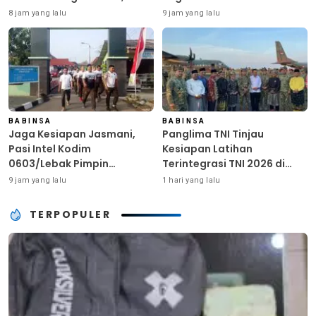
Ringankan Beban Warga
Kunci Kekuatan TNI
8 jam yang lalu
9 jam yang lalu
Terdampak Kemarau
BABINSA
BABINSA
Jaga Kesiapan Jasmani,
Panglima TNI Tinjau
Pasi Intel Kodim
Kesiapan Latihan
0603/Lebak Pimpin
Terintegrasi TNI 2026 di
Pembinaan Fisik Rutin
Dabo Singkep
9 jam yang lalu
1 hari yang lalu
TERPOPULER