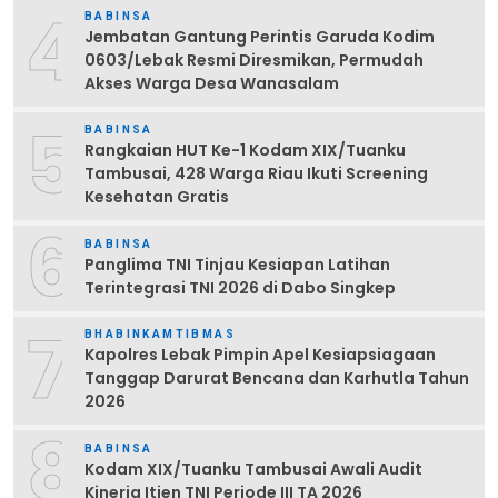
4
BABINSA
Jembatan Gantung Perintis Garuda Kodim
0603/Lebak Resmi Diresmikan, Permudah
Akses Warga Desa Wanasalam
5
BABINSA
Rangkaian HUT Ke-1 Kodam XIX/Tuanku
Tambusai, 428 Warga Riau Ikuti Screening
Kesehatan Gratis
6
BABINSA
Panglima TNI Tinjau Kesiapan Latihan
Terintegrasi TNI 2026 di Dabo Singkep
7
BHABINKAMTIBMAS
Kapolres Lebak Pimpin Apel Kesiapsiagaan
Tanggap Darurat Bencana dan Karhutla Tahun
2026
8
BABINSA
Kodam XIX/Tuanku Tambusai Awali Audit
Kinerja Itjen TNI Periode III TA 2026