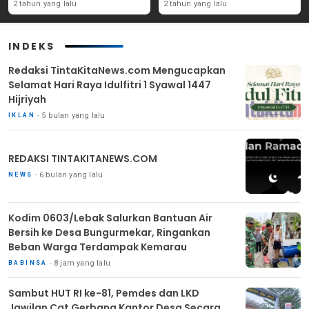
Yang Ada Di Purwakarta
Angka Partisipasi
2 tahun yang lalu
2 tahun yang lalu
Masyarakat
INDEKS
Redaksi TintaKitaNews.com Mengucapkan
Selamat Hari Raya Idulfitri 1 Syawal 1447
Hijriyah
5 bulan yang lalu
IKLAN
REDAKSI TINTAKITANEWS.COM
6 bulan yang lalu
NEWS
Kodim 0603/Lebak Salurkan Bantuan Air
Bersih ke Desa Bungurmekar, Ringankan
Beban Warga Terdampak Kemarau
8 jam yang lalu
BABINSA
Sambut HUT RI ke-81, Pemdes dan LKD
Jawilan Cat Gerbang Kantor Desa Secara