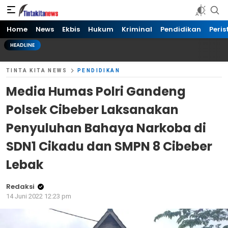
Tinta kita News
Informasi Terkini
Home
News
Ekbis
Hukum
Kriminal
Pendidikan
Peris
HEADLINE
TINTA KITA NEWS
PENDIDIKAN
Media Humas Polri Gandeng
Polsek Cibeber Laksanakan
Penyuluhan Bahaya Narkoba di
SDN1 Cikadu dan SMPN 8 Cibeber
Lebak
Redaksi
14 Juni 2022 12:23 pm