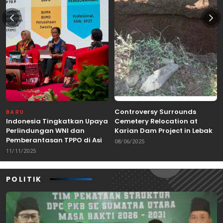
Controversy Surrounds
BARU
Indonesia Tingkatkan Upaya
Cemetery Relocation at
Perlindungan WNI dan
Karian Dam Project in Lebak,
Pemberantasan TPPO di Asia
Banten
08/06/2025
Tenggara
11/11/2025
POLITIK