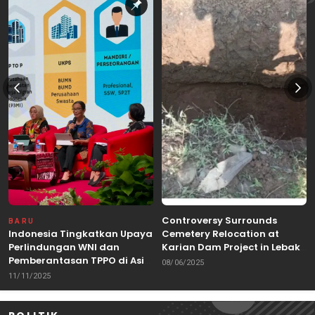
Controversy Surrounds
BARU
Indonesia Tingkatkan Upaya
Cemetery Relocation at
Perlindungan WNI dan
Karian Dam Project in Lebak,
Pemberantasan TPPO di Asia
Banten
08/06/2025
Tenggara
11/11/2025