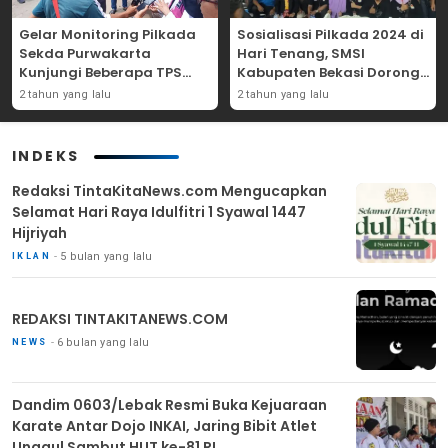
Gelar Monitoring Pilkada
Sosialisasi Pilkada 2024 di
Sekda Purwakarta
Hari Tenang, SMSI
Kunjungi Beberapa TPS
Kabupaten Bekasi Dorong
Yang Ada Di Purwakarta
Angka Partisipasi
2 tahun yang lalu
2 tahun yang lalu
Masyarakat
INDEKS
Redaksi TintaKitaNews.com Mengucapkan
Selamat Hari Raya Idulfitri 1 Syawal 1447
Hijriyah
5 bulan yang lalu
IKLAN
REDAKSI TINTAKITANEWS.COM
6 bulan yang lalu
NEWS
Dandim 0603/Lebak Resmi Buka Kejuaraan
Karate Antar Dojo INKAI, Jaring Bibit Atlet
Unggul Sambut HUT ke-81 RI