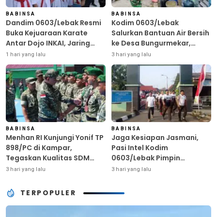
BABINSA
BABINSA
Dandim 0603/Lebak Resmi
Kodim 0603/Lebak
Buka Kejuaraan Karate
Salurkan Bantuan Air Bersih
Antar Dojo INKAI, Jaring
ke Desa Bungurmekar,
Bibit Atlet Unggul Sambut
Ringankan Beban Warga
1 hari yang lalu
3 hari yang lalu
HUT ke-81 RI
Terdampak Kemarau
BABINSA
BABINSA
Menhan RI Kunjungi Yonif TP
Jaga Kesiapan Jasmani,
898/PC di Kampar,
Pasi Intel Kodim
Tegaskan Kualitas SDM
0603/Lebak Pimpin
Kunci Kekuatan TNI
Pembinaan Fisik Rutin
3 hari yang lalu
3 hari yang lalu
TERPOPULER