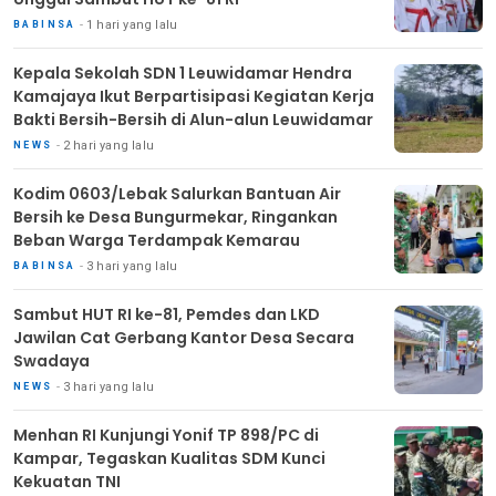
1 hari yang lalu
BABINSA
Kepala Sekolah SDN 1 Leuwidamar Hendra
Kamajaya Ikut Berpartisipasi Kegiatan Kerja
Bakti Bersih-Bersih di Alun-alun Leuwidamar
2 hari yang lalu
NEWS
Kodim 0603/Lebak Salurkan Bantuan Air
Bersih ke Desa Bungurmekar, Ringankan
Beban Warga Terdampak Kemarau
3 hari yang lalu
BABINSA
Sambut HUT RI ke-81, Pemdes dan LKD
Jawilan Cat Gerbang Kantor Desa Secara
Swadaya
3 hari yang lalu
NEWS
Menhan RI Kunjungi Yonif TP 898/PC di
Kampar, Tegaskan Kualitas SDM Kunci
Kekuatan TNI