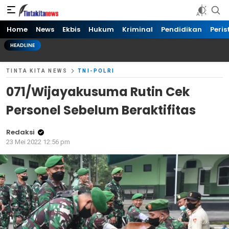
Tinta kita News
Informasi Terkini
Home
News
Ekbis
Hukum
Kriminal
Pendidikan
Peris
HEADLINE
TINTA KITA NEWS
TNI-POLRI
071/Wijayakusuma Rutin Cek
Personel Sebelum Beraktifitas
Redaksi
23 Mei 2022 12:56 pm