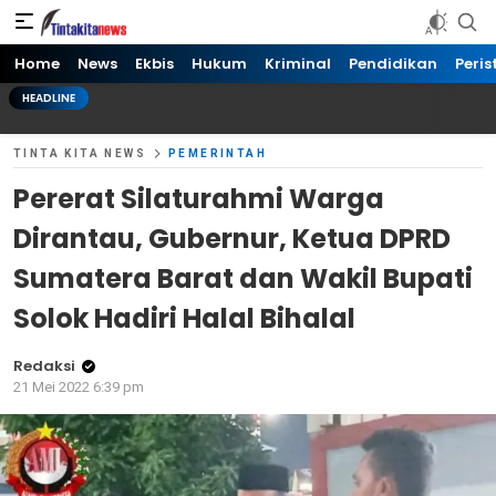
Tinta kita News
Informasi Terkini
Home
News
Ekbis
Hukum
Kriminal
Pendidikan
Peris
HEADLINE
TINTA KITA NEWS
PEMERINTAH
Pererat Silaturahmi Warga
Dirantau, Gubernur, Ketua DPRD
Sumatera Barat dan Wakil Bupati
Solok Hadiri Halal Bihalal
Redaksi
21 Mei 2022 6:39 pm