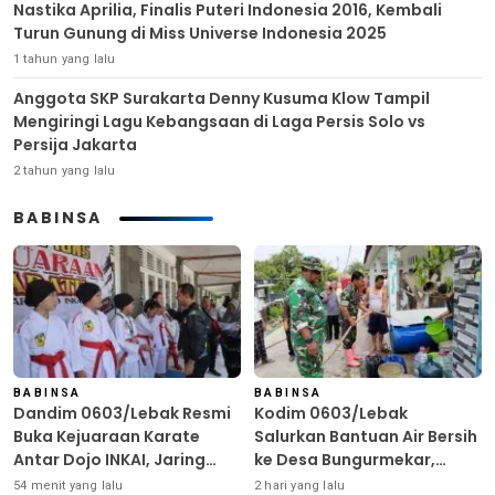
Nastika Aprilia, Finalis Puteri Indonesia 2016, Kembali
Turun Gunung di Miss Universe Indonesia 2025
1 tahun yang lalu
Anggota SKP Surakarta Denny Kusuma Klow Tampil
Mengiringi Lagu Kebangsaan di Laga Persis Solo vs
Persija Jakarta
2 tahun yang lalu
BABINSA
BABINSA
BABINSA
Dandim 0603/Lebak Resmi
Kodim 0603/Lebak
Buka Kejuaraan Karate
Salurkan Bantuan Air Bersih
Antar Dojo INKAI, Jaring
ke Desa Bungurmekar,
Bibit Atlet Unggul Sambut
Ringankan Beban Warga
54 menit yang lalu
2 hari yang lalu