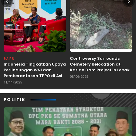
Controversy Surrounds
BARU
Indonesia Tingkatkan Upaya
Cemetery Relocation at
Perlindungan WNI dan
Karian Dam Project in Lebak,
Pemberantasan TPPO di Asia
Banten
08/06/2025
Tenggara
11/11/2025
POLITIK