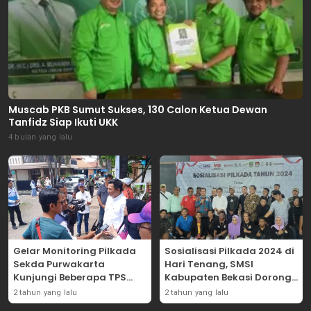
Muscab PKB Sumut Sukses, 130 Calon Ketua Dewan
Tanfidz Siap Ikuti UKK
4 bulan yang lalu
Gelar Monitoring Pilkada
Sosialisasi Pilkada 2024 di
Sekda Purwakarta
Hari Tenang, SMSI
Kunjungi Beberapa TPS
Kabupaten Bekasi Dorong
Yang Ada Di Purwakarta
Angka Partisipasi
2 tahun yang lalu
2 tahun yang lalu
Masyarakat