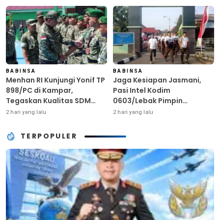
HUT ke-81 RI
Terdampak Kemarau
BABINSA
BABINSA
Menhan RI Kunjungi Yonif TP
Jaga Kesiapan Jasmani,
898/PC di Kampar,
Pasi Intel Kodim
Tegaskan Kualitas SDM
0603/Lebak Pimpin
Kunci Kekuatan TNI
Pembinaan Fisik Rutin
2 hari yang lalu
2 hari yang lalu
TERPOPULER