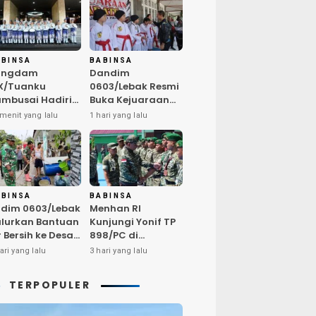
ABINSA
BABINSA
angdam
Dandim
X/Tuanku
0603/Lebak Resmi
mbusai Hadiri
Buka Kejuaraan
pacara
Karate Antar Dojo
menit yang lalu
1 hari yang lalu
ringatan Hari
INKAI, Jaring Bibit
di ke-69
Atlet Unggul
ovinsi Riau
Sambut HUT ke-81
RI
ABINSA
BABINSA
dim 0603/Lebak
Menhan RI
lurkan Bantuan
Kunjungi Yonif TP
r Bersih ke Desa
898/PC di
ngurmekar,
Kampar,
ari yang lalu
3 hari yang lalu
ngankan Beban
Tegaskan
arga
Kualitas SDM
TERPOPULER
erdampak
Kunci Kekuatan
emarau
TNI