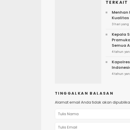
TERKAIT
Menhan R
Kualitas
3 hari yang 
Kepala S
Pramuka 
Semua A
4 tahun yan
Kapolres
Indonesi
4 tahun yan
TINGGALKAN BALASAN
Alamat email Anda tidak akan dipublika