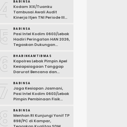
4
Desa Wanasalam
BABINSA
Kodam XIX/Tuanku
Tambusai Awali Audit
Kinerja Itjen TNI Periode III
TA 2026
5
BABINSA
Pasi Intel Kodim 0603/Lebak
Hadiri Peringatan HAN 2026,
Tegaskan Dukungan
Ciptakan Lingkungan
6
Ramah Anak
BHABINKAMTIBMAS
Kapolres Lebak Pimpin Apel
Kesiapsiagaan Tanggap
Darurat Bencana dan
Karhutla Tahun 2026
7
BABINSA
Jaga Kesiapan Jasmani,
Pasi Intel Kodim 0603/Lebak
Pimpin Pembinaan Fisik
Rutin
8
BABINSA
Menhan RI Kunjungi Yonif TP
898/PC di Kampar,
Tegaskan Kualitas SDM