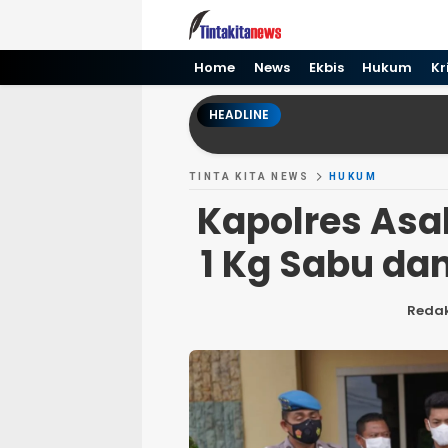
Tinta kita News
Informasi Terkini
Home
News
Ekbis
Hukum
Kr
HEADLINE
TINTA KITA NEWS
HUKUM
Kapolres Asa
1 Kg Sabu dan
Redak