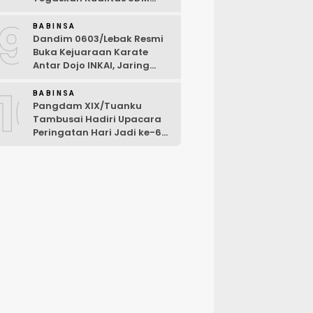
Kunci Kekuatan TNI
9
BABINSA
Dandim 0603/Lebak Resmi
Buka Kejuaraan Karate
Antar Dojo INKAI, Jaring
Bibit Atlet Unggul Sambut
10
HUT ke-81 RI
BABINSA
Pangdam XIX/Tuanku
Tambusai Hadiri Upacara
Peringatan Hari Jadi ke-69
Provinsi Riau