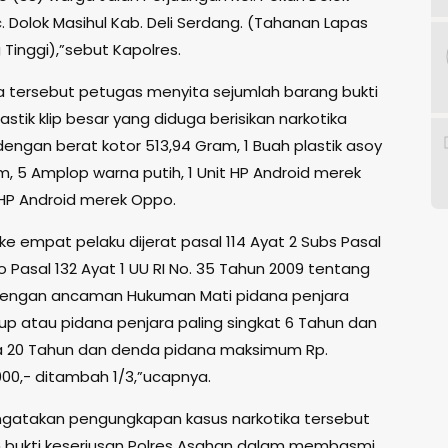
. Dolok Masihul Kab. Deli Serdang. (Tahanan Lapas
g Tinggi),”sebut Kapolres.
ra tersebut petugas menyita sejumlah barang bukti
astik klip besar yang diduga berisikan narkotika
dengan berat kotor 513,94 Gram, 1 Buah plastik asoy
m, 5 Amplop warna putih, 1 Unit HP Android merek
t HP Android merek Oppo.
e empat pelaku dijerat pasal 114 Ayat 2 Subs Pasal
Jo Pasal 132 Ayat 1 UU RI No. 35 Tahun 2009 tentang
dengan ancaman Hukuman Mati pidana penjara
up atau pidana penjara paling singkat 6 Tahun dan
a 20 Tahun dan denda pidana maksimum Rp.
000,- ditambah 1/3,”ucapnya.
ngatakan pengungkapan kasus narkotika tersebut
bukti keseriusan Polres Asahan dalam membasmi