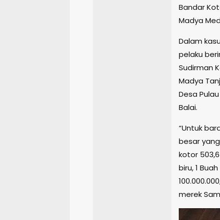
Bandar Kot
Madya Meda
Dalam kasu
pelaku beri
Sudirman K
Madya Tanj
Desa Pulau
Balai.
“Untuk bara
besar yang
kotor 503,6
biru, 1 Bua
100.000.000
merek Sams