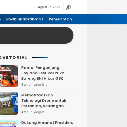
9 Agustus 2026
n
Bhabinkamtibmas
Pemerintah
DVETORIAL
Ramai Pengunjung,
Joyland Festival 2022
Bareng BNI Hibur GBK
4 tahun yang lalu
Memanfaatkan
Teknologi Drone untuk
Pertanian, Keuangan,
Pertambangan, Real
4 tahun yang lalu
Estate, dan
Telekomunikasi.
Dukung Amanat Presiden,