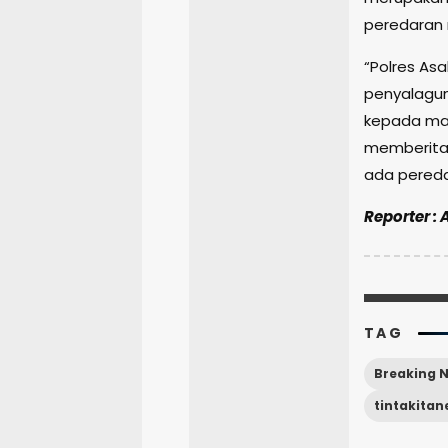
peredaran 
“Polres As
penyalagun
kepada ma
memberitah
ada pereda
Reporter : 
TAG
Breaking 
tintakita