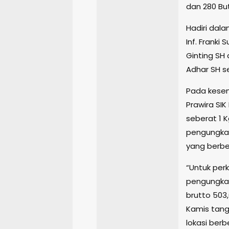
dan 280 Buti
Hadiri dal
Inf. Franki
Ginting SH
Adhar SH se
Pada kesem
Prawira SI
seberat 1 K
pengungkap
yang berbe
“Untuk per
pengungkap
brutto 503,
Kamis tangg
lokasi berb