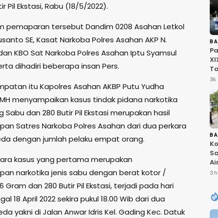
r Pil Ekstasi, Rabu (18/5/2022).
am pemaparan tersebut Dandim 0208 Asahan Letkol
 Susanto SE, Kasat Narkoba Polres Asahan AKP N.
B
P
 dan KBO Sat Narkoba Polres Asahan Iptu Syamsul
XI
rta dihadiri beberapa insan Pers.
Ta
U
36 
patan itu Kapolres Asahan AKBP Putu Yudha
Pe
Ja
K MH menyampaikan kasus tindak pidana narkotika
Pr
g Sabu dan 280 Butir Pil Ekstasi merupakan hasil
an Satres Narkoba Polres Asahan dari dua perkara
B
da dengan jumlah pelaku empat orang.
Ko
Sa
kara kasus yang pertama merupakan
Ai
Bu
an narkotika jenis sabu dengan berat kotor /
3 h
Ri
6 Gram dan 280 Butir Pil Ekstasi, terjadi pada hari
W
al 18 April 2022 sekira pukul 18.00 Wib dari dua
T
K
eda yakni di Jalan Anwar Idris Kel. Gading Kec. Datuk