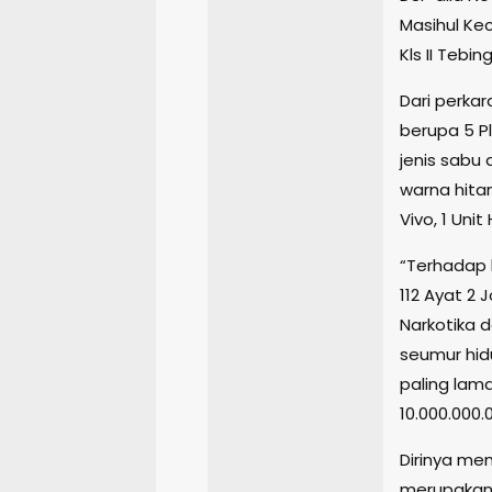
Masihul Kec
Kls II Tebin
Dari perka
berupa 5 Pl
jenis sabu 
warna hita
Vivo, 1 Uni
“Terhadap k
112 Ayat 2 
Narkotika 
seumur hid
paling lam
10.000.000.
Dirinya me
merupakan 