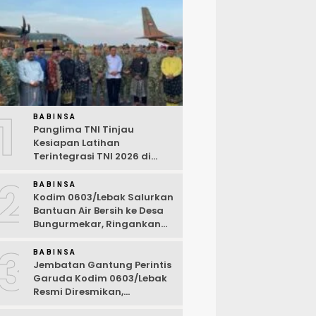
1
BABINSA
Panglima TNI Tinjau
Kesiapan Latihan
Terintegrasi TNI 2026 di
Dabo Singkep
2
BABINSA
Kodim 0603/Lebak Salurkan
Bantuan Air Bersih ke Desa
Bungurmekar, Ringankan
Beban Warga Terdampak
3
Kemarau
BABINSA
Jembatan Gantung Perintis
Garuda Kodim 0603/Lebak
Resmi Diresmikan,
Permudah Akses Warga