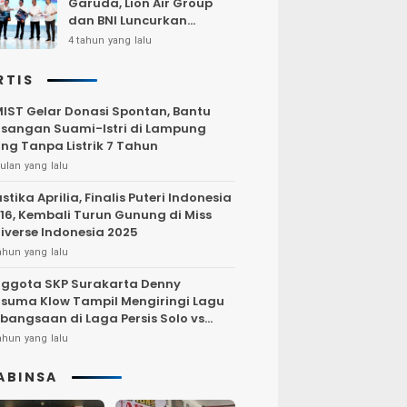
Garuda, Lion Air Group
dan BNI Luncurkan
Program Terbang Hemat
4 tahun yang lalu
Bersama BNI 2022
RTIS
IST Gelar Donasi Spontan, Bantu
sangan Suami-Istri di Lampung
ng Tanpa Listrik 7 Tahun
ulan yang lalu
stika Aprilia, Finalis Puteri Indonesia
16, Kembali Turun Gunung di Miss
iverse Indonesia 2025
ahun yang lalu
ggota SKP Surakarta Denny
suma Klow Tampil Mengiringi Lagu
bangsaan di Laga Persis Solo vs
rsija Jakarta
ahun yang lalu
ABINSA