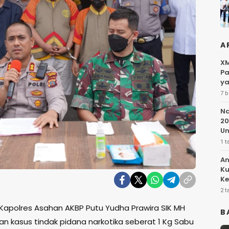
A
XM
Pa
ya
7 b
Na
20
Un
1 t
An
Ku
Ke
Pe
2 t
Kapolres Asahan AKBP Putu Yudha Prawira SIK MH
B
 kasus tindak pidana narkotika seberat 1 Kg Sabu