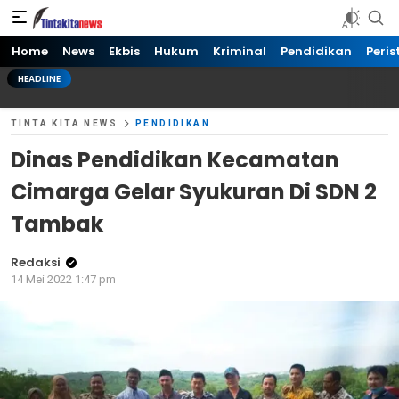
Tinta kita News
Informasi Terkini
Home
News
Ekbis
Hukum
Kriminal
Pendidikan
Peris
HEADLINE
TINTA KITA NEWS
PENDIDIKAN
Dinas Pendidikan Kecamatan
Cimarga Gelar Syukuran Di SDN 2
Tambak
Redaksi
14 Mei 2022 1:47 pm