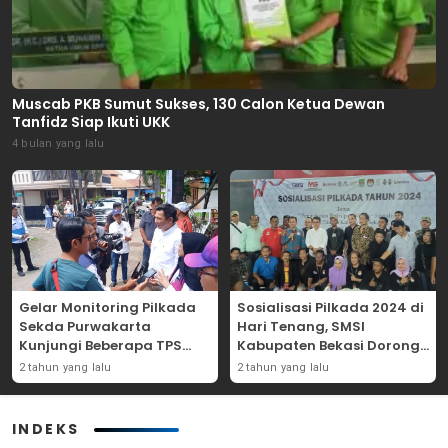
Muscab PKB Sumut Sukses, 130 Calon Ketua Dewan
Tanfidz Siap Ikuti UKK
4 bulan yang lalu
Gelar Monitoring Pilkada
Sosialisasi Pilkada 2024 di
Sekda Purwakarta
Hari Tenang, SMSI
Kunjungi Beberapa TPS
Kabupaten Bekasi Dorong
Yang Ada Di Purwakarta
Angka Partisipasi
2 tahun yang lalu
2 tahun yang lalu
Masyarakat
INDEKS