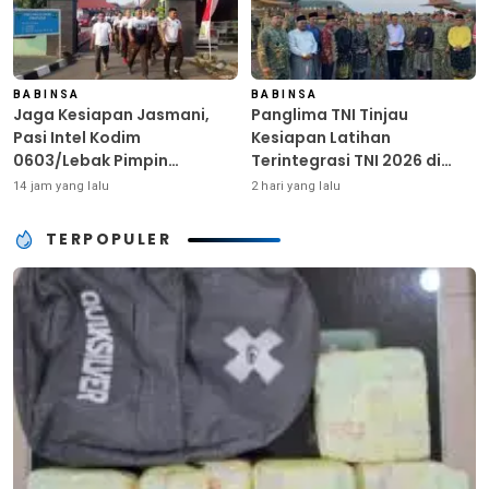
BABINSA
BABINSA
Jaga Kesiapan Jasmani,
Panglima TNI Tinjau
Pasi Intel Kodim
Kesiapan Latihan
0603/Lebak Pimpin
Terintegrasi TNI 2026 di
Pembinaan Fisik Rutin
Dabo Singkep
14 jam yang lalu
2 hari yang lalu
TERPOPULER