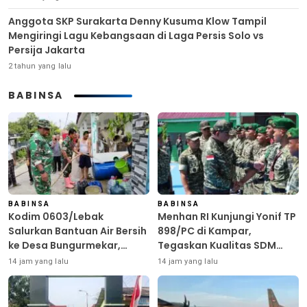
Anggota SKP Surakarta Denny Kusuma Klow Tampil
Mengiringi Lagu Kebangsaan di Laga Persis Solo vs
Persija Jakarta
2 tahun yang lalu
BABINSA
BABINSA
BABINSA
Kodim 0603/Lebak
Menhan RI Kunjungi Yonif TP
Salurkan Bantuan Air Bersih
898/PC di Kampar,
ke Desa Bungurmekar,
Tegaskan Kualitas SDM
Ringankan Beban Warga
Kunci Kekuatan TNI
14 jam yang lalu
14 jam yang lalu
Terdampak Kemarau