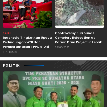
Controversy Surrounds
BARU
Indonesia Tingkatkan Upaya
Cemetery Relocation at
Perlindungan WNI dan
Karian Dam Project in Lebak,
Pemberantasan TPPO di Asia
Banten
08/06/2025
Tenggara
11/11/2025
POLITIK