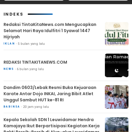
Masyarakat
INDEKS
Redaksi TintaKitaNews.com Mengucapkan
Selamat Hari Raya Idulfitri 1 Syawal 1447
Hijriyah
5 bulan yang lalu
IKLAN
REDAKSI TINTAKITANEWS.COM
6 bulan yang lalu
NEWS
Dandim 0603/Lebak Resmi Buka Kejuaraan
Karate Antar Dojo INKAI, Jaring Bibit Atlet
Unggul Sambut HUT ke-81 RI
20 jam yang lalu
BABINSA
Kepala Sekolah SDN 1 Leuwidamar Hendra
Kamajaya Ikut Berpartisipasi Kegiatan Kerja
Bakti Bersih-Bersih di Alun-alun Leuwidamar