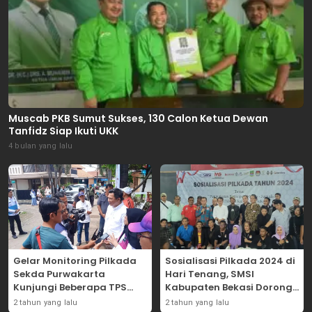
Muscab PKB Sumut Sukses, 130 Calon Ketua Dewan
Tanfidz Siap Ikuti UKK
4 bulan yang lalu
Gelar Monitoring Pilkada
Sosialisasi Pilkada 2024 di
Sekda Purwakarta
Hari Tenang, SMSI
Kunjungi Beberapa TPS
Kabupaten Bekasi Dorong
Yang Ada Di Purwakarta
Angka Partisipasi
2 tahun yang lalu
2 tahun yang lalu