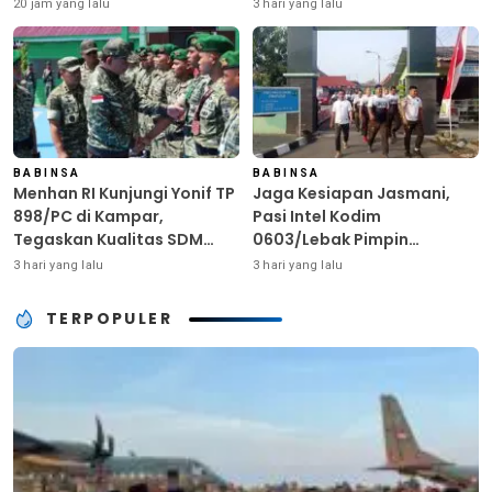
Bibit Atlet Unggul Sambut
Ringankan Beban Warga
20 jam yang lalu
3 hari yang lalu
HUT ke-81 RI
Terdampak Kemarau
BABINSA
BABINSA
Menhan RI Kunjungi Yonif TP
Jaga Kesiapan Jasmani,
898/PC di Kampar,
Pasi Intel Kodim
Tegaskan Kualitas SDM
0603/Lebak Pimpin
Kunci Kekuatan TNI
Pembinaan Fisik Rutin
3 hari yang lalu
3 hari yang lalu
TERPOPULER