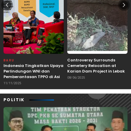
Controversy Surrounds
BARU
Indonesia Tingkatkan Upaya
Cemetery Relocation at
Perlindungan WNI dan
Karian Dam Project in Lebak,
Pemberantasan TPPO di Asia
Banten
08/06/2025
Tenggara
11/11/2025
POLITIK