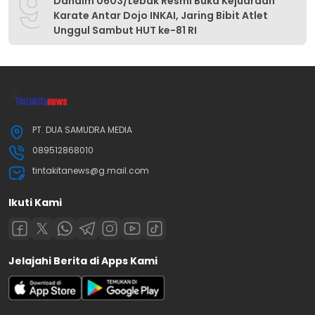
9
Dandim 0603/Lebak Resmi Buka Kejuaraan
Karate Antar Dojo INKAI, Jaring Bibit Atlet
Unggul Sambut HUT ke-81 RI
PT. DUA SAMUDRA MEDIA
089512868010
tintakitanews@g.mail.com
Ikuti Kami
Jelajahi Berita di Apps Kami