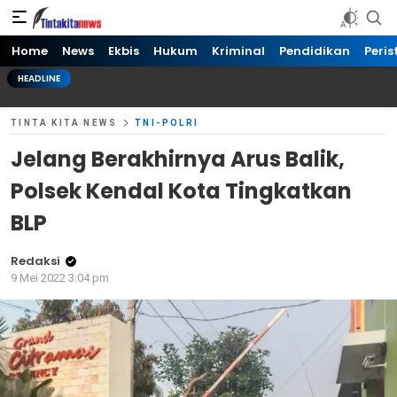
Tinta kita News
Informasi Terkini
Home
News
Ekbis
Hukum
Kriminal
Pendidikan
Peris
HEADLINE
TINTA KITA NEWS
TNI-POLRI
Jelang Berakhirnya Arus Balik,
Polsek Kendal Kota Tingkatkan
BLP
Redaksi
9 Mei 2022 3:04 pm