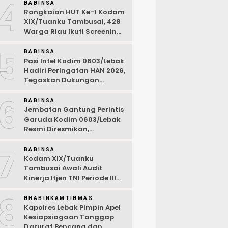
4
BABINSA
Rangkaian HUT Ke-1 Kodam
XIX/Tuanku Tambusai, 428
Warga Riau Ikuti Screening
Kesehatan Gratis
5
BABINSA
Pasi Intel Kodim 0603/Lebak
Hadiri Peringatan HAN 2026,
Tegaskan Dukungan
Ciptakan Lingkungan
6
Ramah Anak
BABINSA
Jembatan Gantung Perintis
Garuda Kodim 0603/Lebak
Resmi Diresmikan,
Permudah Akses Warga
7
Desa Wanasalam
BABINSA
Kodam XIX/Tuanku
Tambusai Awali Audit
Kinerja Itjen TNI Periode III
TA 2026
8
BHABINKAMTIBMAS
Kapolres Lebak Pimpin Apel
Kesiapsiagaan Tanggap
Darurat Bencana dan