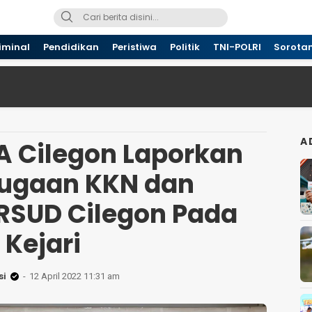
iminal
Pendidikan
Peristiwa
Politik
TNI-POLRI
Sorota
A
A Cilegon Laporkan
ugaan KKN dan
 RSUD Cilegon Pada
Kejari
si
12 April 2022 11:31 am