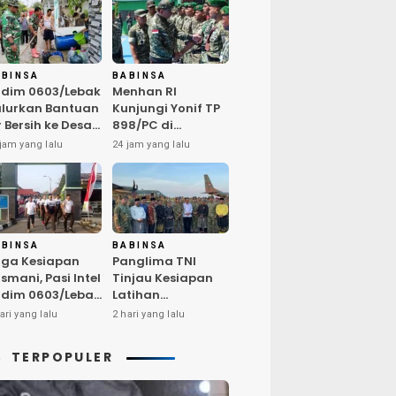
ABINSA
BABINSA
dim 0603/Lebak
Menhan RI
lurkan Bantuan
Kunjungi Yonif TP
r Bersih ke Desa
898/PC di
ngurmekar,
Kampar,
jam yang lalu
24 jam yang lalu
ngankan Beban
Tegaskan
arga
Kualitas SDM
erdampak
Kunci Kekuatan
emarau
TNI
ABINSA
BABINSA
ga Kesiapan
Panglima TNI
smani, Pasi Intel
Tinjau Kesiapan
dim 0603/Lebak
Latihan
mpin Pembinaan
Terintegrasi TNI
ari yang lalu
2 hari yang lalu
sik Rutin
2026 di Dabo
Singkep
TERPOPULER