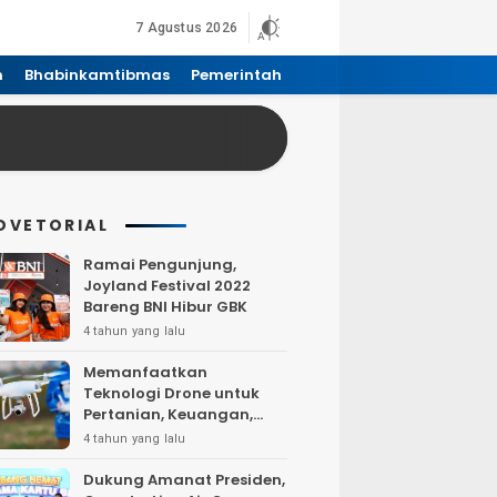
7 Agustus 2026
n
Bhabinkamtibmas
Pemerintah
DVETORIAL
Ramai Pengunjung,
Joyland Festival 2022
Bareng BNI Hibur GBK
4 tahun yang lalu
Memanfaatkan
Teknologi Drone untuk
Pertanian, Keuangan,
Pertambangan, Real
4 tahun yang lalu
Estate, dan
Telekomunikasi.
Dukung Amanat Presiden,