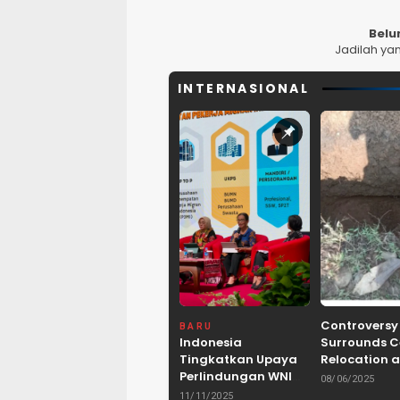
Belu
Jadilah ya
INTERNASIONAL
Controversy
BARU
Indonesia
Surrounds 
Tingkatkan Upaya
Relocation a
Perlindungan WNI
Dam Project 
08/06/2025
dan Pemberantasan
Lebak, Bant
11/11/2025