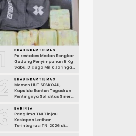
1
BHABINKAMTIBMAS
Polrestabes Medan Bongkar
Gudang Penyimpanan 5 Kg
Sabu, Diduga Milik Jaringan
Lintas Negara Tiga Negara
2
BHABINKAMTIBMAS
Momen HUT SESKOAU,
Kapolda Banten Tegaskan
Pentingnya Soliditas Sinergi
Polri-TNI
3
BABINSA
Panglima TNI Tinjau
Kesiapan Latihan
Terintegrasi TNI 2026 di
Dabo Singkep