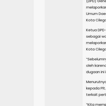
(DPD) Gene
melaporkan
Umum Daera
Kota Cileg
Ketua DPD 
sebagai wa
melaporkan
Kota Cileg
“Sebelumny
oleh karen
dugaan ini
Menurutnya
kepada Plt.
terkait pe
“Kita memp