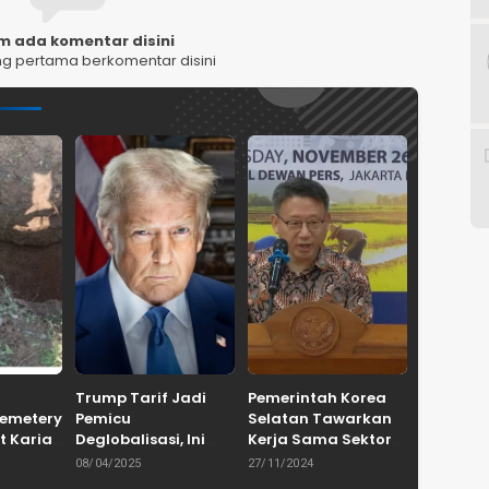
m ada komentar disini
ng pertama berkomentar disini
Trump Tarif Jadi
Pemerintah Korea
Cemetery
Pemicu
Selatan Tawarkan
t Karian
Deglobalisasi, Ini
Kerja Sama Sektor
in
Ulasan Tajam dari
Pertanian untuk
08/04/2025
27/11/2024
en
Dewan Pakar
Capai Swasembada