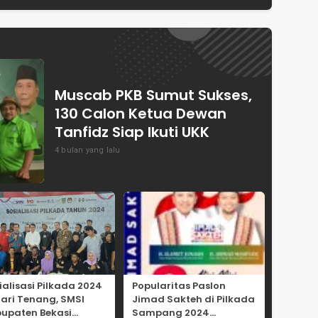
ASPRINDO
Pangan Indonesia
Muscab PKB Sumut Sukses,
130 Calon Ketua Dewan
Tanfidz Siap Ikuti UKK
4 bulan yang lalu
ialisasi Pilkada 2024
Popularitas Paslon
Hari Tenang, SMSI
Jimad Sakteh di Pilkada
upaten Bekasi
Sampang 2024