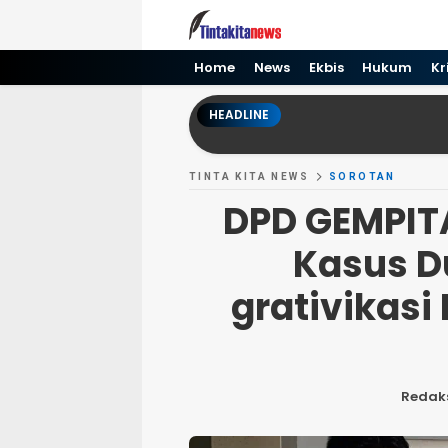
Tinta kita News
Informasi Terkini
Home
News
Ekbis
Hukum
Kr
HEADLINE
TINTA KITA NEWS
SOROTAN
DPD GEMPIT
Kasus D
grativikasi
Redak