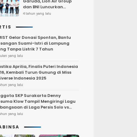
Garuda, Lion Air Group
dan BNI Luncurkan
Program Terbang Hemat
4 tahun yang lalu
Bersama BNI 2022
RTIS
IST Gelar Donasi Spontan, Bantu
sangan Suami-Istri di Lampung
ng Tanpa Listrik 7 Tahun
ulan yang lalu
stika Aprilia, Finalis Puteri Indonesia
16, Kembali Turun Gunung di Miss
iverse Indonesia 2025
ahun yang lalu
ggota SKP Surakarta Denny
suma Klow Tampil Mengiringi Lagu
bangsaan di Laga Persis Solo vs
rsija Jakarta
ahun yang lalu
ABINSA