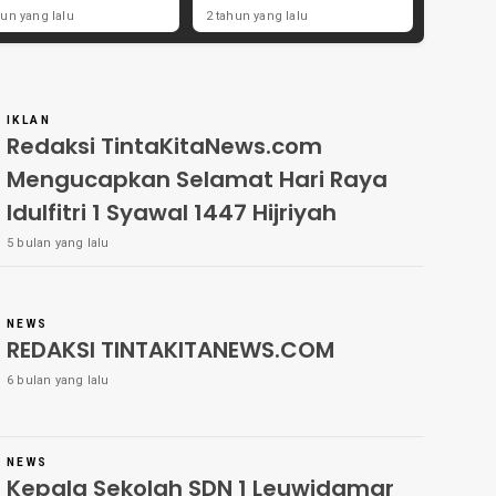
ong Angka
Didorong Kebijakan
hun yang lalu
2 tahun yang lalu
tisipasi Masyarakat
Populis dan Dukungan
Ulama
IKLAN
Redaksi TintaKitaNews.com
Mengucapkan Selamat Hari Raya
Idulfitri 1 Syawal 1447 Hijriyah
5 bulan yang lalu
NEWS
REDAKSI TINTAKITANEWS.COM
6 bulan yang lalu
NEWS
Kepala Sekolah SDN 1 Leuwidamar