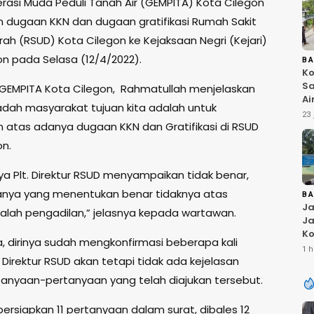
rasi Muda Peduli Tanah Air (GEMPITA) Kota Cilegon
 dugaan KKN dan dugaan gratifikasi Rumah Sakit
h (RSUD) Kota Cilegon ke Kejaksaan Negri (Kejari)
on pada Selasa (12/4/2022).
B
Ko
Sa
GEMPITA Kota Cilegon, Rahmatullah menjelaskan
Ai
dah masyarakat tujuan kita adalah untuk
Bu
23 
Ri
 atas adanya dugaan KKN dan Gratifikasi di RSUD
W
on.
T
K
a Plt. Direktur RSUD menyampaikan tidak benar,
anya yang menentukan benar tidaknya atas
B
Ja
 ialah pengadilan,” jelasnya kepada wartawan.
Ja
Ko
, dirinya sudah mengkonfirmasi beberapa kali
Pi
1 h
Fi
 Direktur RSUD akan tetapi tidak ada kejelasan
rtanyaan-pertanyaan yang telah diajukan tersebut.
ersiapkan 11 pertanyaan dalam surat, dibales 12