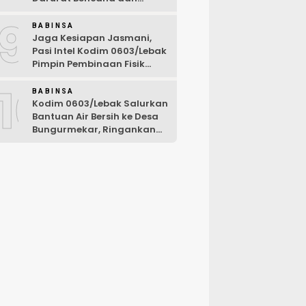
Karhutla Tahun 2026
9
BABINSA
Jaga Kesiapan Jasmani,
Pasi Intel Kodim 0603/Lebak
Pimpin Pembinaan Fisik
Rutin
10
BABINSA
Kodim 0603/Lebak Salurkan
Bantuan Air Bersih ke Desa
Bungurmekar, Ringankan
Beban Warga Terdampak
Kemarau