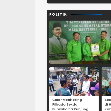
TPPO di Asia
Tenggara
POLITIK
Gelar Monitoring
Sos
Pilkada Sekda
di 
Purwakarta Kunjungi
Kab