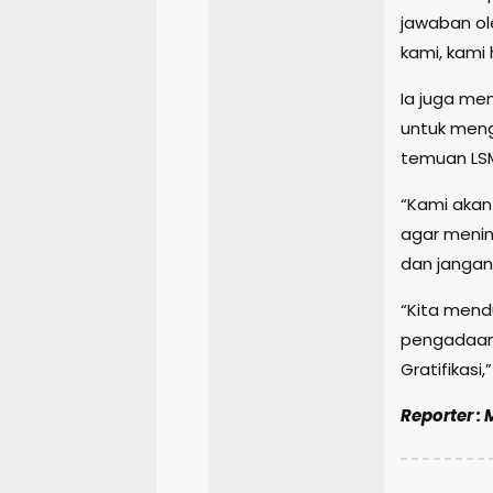
jawaban ol
kami, kami
Ia juga men
untuk meng
temuan LSM
“Kami akan
agar menind
dan jangan
“Kita mend
pengadaan
Gratifikasi
Reporter :