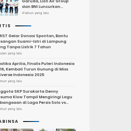
Garuda, Lion Air Group
dan BNI Luncurkan
Program Terbang Hemat
4 tahun yang lalu
Bersama BNI 2022
RTIS
IST Gelar Donasi Spontan, Bantu
sangan Suami-Istri di Lampung
ng Tanpa Listrik 7 Tahun
ulan yang lalu
stika Aprilia, Finalis Puteri Indonesia
16, Kembali Turun Gunung di Miss
iverse Indonesia 2025
ahun yang lalu
ggota SKP Surakarta Denny
suma Klow Tampil Mengiringi Lagu
bangsaan di Laga Persis Solo vs
rsija Jakarta
ahun yang lalu
ABINSA