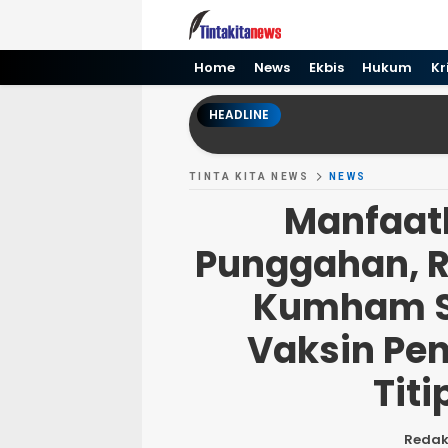
Tinta kita News
Informasi Terkini
Home
News
Ekbis
Hukum
Kr
HEADLINE
TINTA KITA NEWS
NEWS
Manfaa
Punggahan, R
Kumham S
Vaksin Pe
Tit
Redak