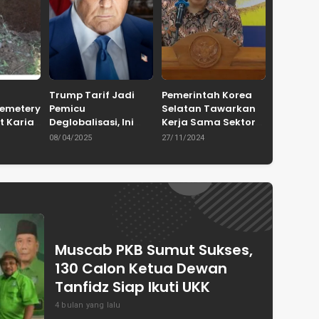
Trump Tarif Jadi
Pemerintah Korea
Cemetery
Pemicu
Selatan Tawarkan
t Karian
Deglobalisasi, Ini
Kerja Sama Sektor
in
Ulasan Tajam dari
Pertanian untuk
08/04/2025
27/11/2024
en
Dewan Pakar
Capai Swasembada
ASPRINDO
Pangan Indonesia
Muscab PKB Sumut Sukses,
130 Calon Ketua Dewan
Tanfidz Siap Ikuti UKK
4 bulan yang lalu