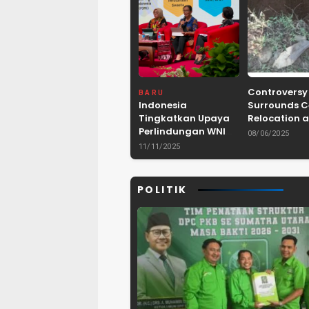
Controversy
BARU
Indonesia
Surrounds 
Tingkatkan Upaya
Relocation a
Perlindungan WNI
Dam Project 
08/06/2025
dan Pemberantasan
Lebak, Bant
11/11/2025
TPPO di Asia
Tenggara
POLITIK