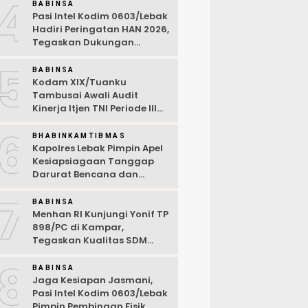
4
Desa Wanasalam
BABINSA
Pasi Intel Kodim 0603/Lebak
Hadiri Peringatan HAN 2026,
Tegaskan Dukungan
Ciptakan Lingkungan
5
Ramah Anak
BABINSA
Kodam XIX/Tuanku
Tambusai Awali Audit
Kinerja Itjen TNI Periode III
TA 2026
6
BHABINKAMTIBMAS
Kapolres Lebak Pimpin Apel
Kesiapsiagaan Tanggap
Darurat Bencana dan
Karhutla Tahun 2026
7
BABINSA
Menhan RI Kunjungi Yonif TP
898/PC di Kampar,
Tegaskan Kualitas SDM
Kunci Kekuatan TNI
8
BABINSA
Jaga Kesiapan Jasmani,
Pasi Intel Kodim 0603/Lebak
Pimpin Pembinaan Fisik