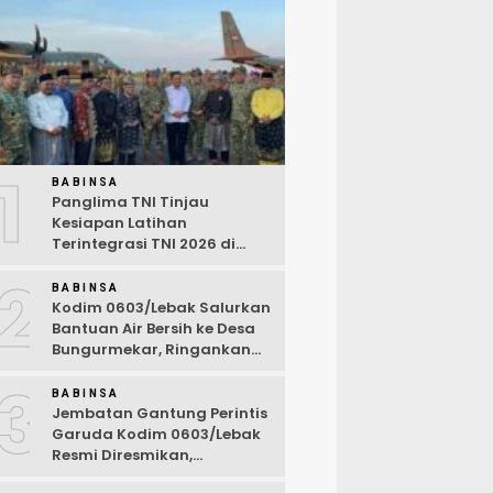
1
BABINSA
Panglima TNI Tinjau
Kesiapan Latihan
Terintegrasi TNI 2026 di
Dabo Singkep
2
BABINSA
Kodim 0603/Lebak Salurkan
Bantuan Air Bersih ke Desa
Bungurmekar, Ringankan
Beban Warga Terdampak
3
Kemarau
BABINSA
Jembatan Gantung Perintis
Garuda Kodim 0603/Lebak
Resmi Diresmikan,
Permudah Akses Warga