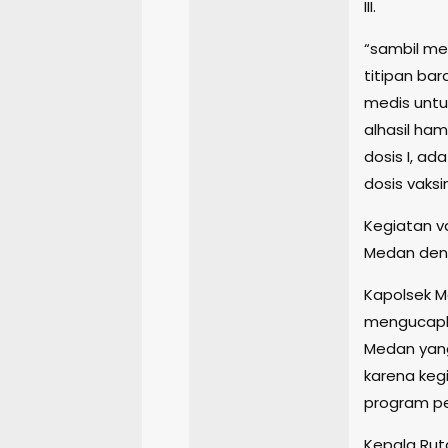
III.
“sambil men
titipan bar
medis untu
alhasil ha
dosis I, ad
dosis vaksi
Kegiatan v
Medan deng
Kapolsek M
mengucapka
Medan yang
karena keg
program pe
Kepala Rut