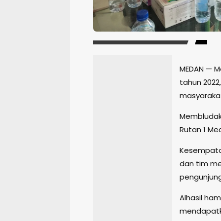
MEDAN — 
tahun 2022
masyarakat
Membludakn
Rutan 1 Med
Kesempataa
dan tim med
pengunjung
Alhasil ham
mendapatkan