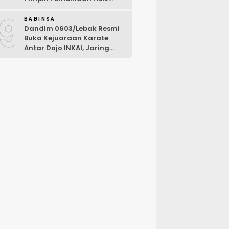
Rutin
9
BABINSA
Dandim 0603/Lebak Resmi
Buka Kejuaraan Karate
Antar Dojo INKAI, Jaring
Bibit Atlet Unggul Sambut
HUT ke-81 RI