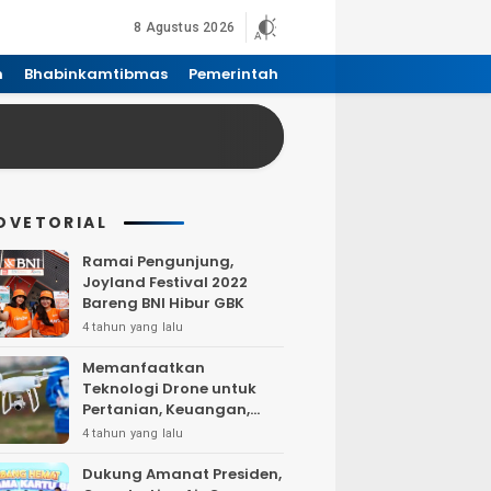
8 Agustus 2026
n
Bhabinkamtibmas
Pemerintah
DVETORIAL
Ramai Pengunjung,
Joyland Festival 2022
Bareng BNI Hibur GBK
4 tahun yang lalu
Memanfaatkan
Teknologi Drone untuk
Pertanian, Keuangan,
Pertambangan, Real
4 tahun yang lalu
Estate, dan
Telekomunikasi.
Dukung Amanat Presiden,