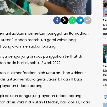
B
D
06
Memanfaatkan momentum punggahan Ramadhan
Bu
Ka
, Rutan 1 Medan membuka gerai vaksin bagi
12 
IN
 yang akan menitipkan barang.
At
Sa
ya pengunjung di saat punggahan terlihat di
RI
an pada hari ini, sabtu 2 April 2022.
B
Me
n ini dimanfaatkan oleh Karutan Theo Adrianus
Ku
is untuk membuka gerai vaksin I, II dan III bagi
89
K
 layanan titipan barang.
2 h
T
Ku
pir seluruh pengunjung layanan titipan barang
Ku
 dosis vaksin di Rutan 1 Medan, baik dosis I, II dan
TN