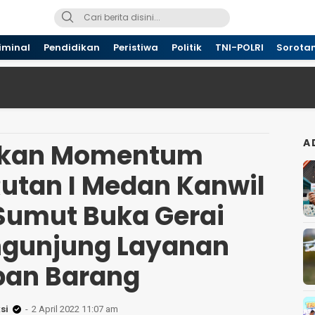
iminal
Pendidikan
Peristiwa
Politik
TNI-POLRI
Sorota
A
tkan Momentum
utan I Medan Kanwil
umut Buka Gerai
ngunjung Layanan
ipan Barang
si
2 April 2022 11:07 am