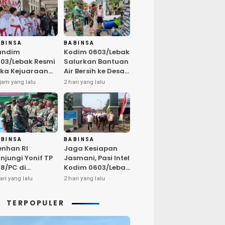
ABINSA
BABINSA
andim
Kodim 0603/Lebak
03/Lebak Resmi
Salurkan Bantuan
ka Kejuaraan
Air Bersih ke Desa
rate Antar Dojo
Bungurmekar,
jam yang lalu
2 hari yang lalu
KAI, Jaring Bibit
Ringankan Beban
let Unggul
Warga
mbut HUT ke-81
Terdampak
Kemarau
ABINSA
BABINSA
nhan RI
Jaga Kesiapan
njungi Yonif TP
Jasmani, Pasi Intel
8/PC di
Kodim 0603/Lebak
ampar,
Pimpin Pembinaan
ari yang lalu
2 hari yang lalu
egaskan
Fisik Rutin
alitas SDM
TERPOPULER
nci Kekuatan
I