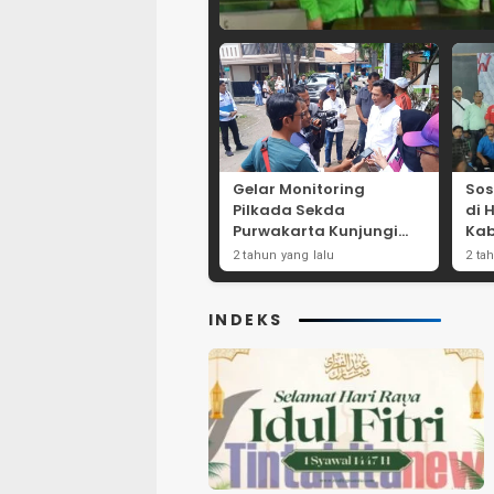
Gelar Monitoring
Sos
Pilkada Sekda
di 
Purwakarta Kunjungi
Kab
Beberapa TPS Yang Ada
Dor
2 tahun yang lalu
2 ta
Di Purwakarta
Par
INDEKS