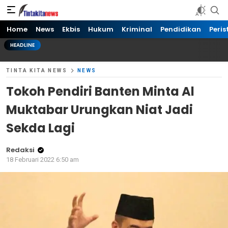
Tinta kita News
Informasi Terkini
Home
News
Ekbis
Hukum
Kriminal
Pendidikan
Peris
HEADLINE
TINTA KITA NEWS
NEWS
Tokoh Pendiri Banten Minta Al
Muktabar Urungkan Niat Jadi
Sekda Lagi
Redaksi
18 Februari 2022 6:50 am