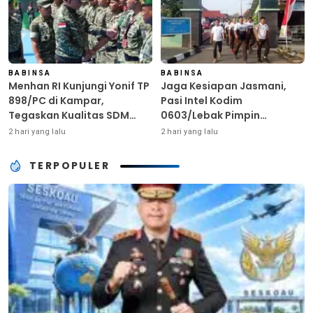
BABINSA
BABINSA
Menhan RI Kunjungi Yonif TP
Jaga Kesiapan Jasmani,
898/PC di Kampar,
Pasi Intel Kodim
Tegaskan Kualitas SDM
0603/Lebak Pimpin
Kunci Kekuatan TNI
Pembinaan Fisik Rutin
2 hari yang lalu
2 hari yang lalu
TERPOPULER