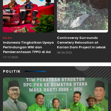
Controversy Surrounds
BARU
Indonesia Tingkatkan Upaya
Cemetery Relocation at
Perlindungan WNI dan
Karian Dam Project in Lebak,
Pemberantasan TPPO di Asia
Banten
08/06/2025
Tenggara
11/11/2025
POLITIK