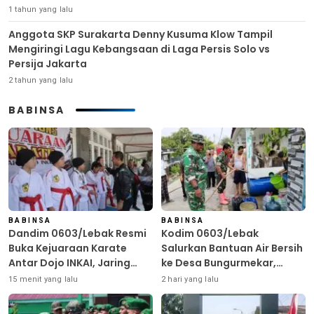
1 tahun yang lalu
Anggota SKP Surakarta Denny Kusuma Klow Tampil
Mengiringi Lagu Kebangsaan di Laga Persis Solo vs
Persija Jakarta
2 tahun yang lalu
BABINSA
BABINSA
BABINSA
Dandim 0603/Lebak Resmi
Kodim 0603/Lebak
Buka Kejuaraan Karate
Salurkan Bantuan Air Bersih
Antar Dojo INKAI, Jaring
ke Desa Bungurmekar,
Bibit Atlet Unggul Sambut
Ringankan Beban Warga
15 menit yang lalu
2 hari yang lalu
HUT ke-81 RI
Terdampak Kemarau