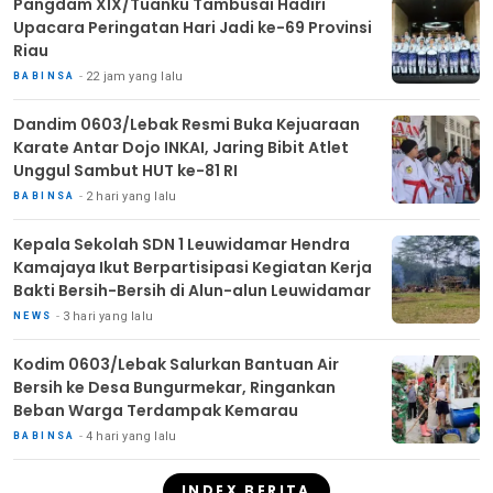
Pangdam XIX/Tuanku Tambusai Hadiri
Upacara Peringatan Hari Jadi ke-69 Provinsi
Riau
22 jam yang lalu
BABINSA
Dandim 0603/Lebak Resmi Buka Kejuaraan
Karate Antar Dojo INKAI, Jaring Bibit Atlet
Unggul Sambut HUT ke-81 RI
2 hari yang lalu
BABINSA
Kepala Sekolah SDN 1 Leuwidamar Hendra
Kamajaya Ikut Berpartisipasi Kegiatan Kerja
Bakti Bersih-Bersih di Alun-alun Leuwidamar
3 hari yang lalu
NEWS
Kodim 0603/Lebak Salurkan Bantuan Air
Bersih ke Desa Bungurmekar, Ringankan
Beban Warga Terdampak Kemarau
4 hari yang lalu
BABINSA
INDEX BERITA