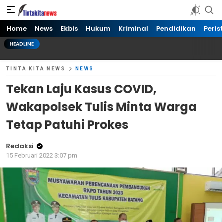
Tinta kita News
Informasi Terkini
Home
News
Ekbis
Hukum
Kriminal
Pendidikan
Peris
HEADLINE
TINTA KITA NEWS
NEWS
Tekan Laju Kasus COVID,
Wakapolsek Tulis Minta Warga
Tetap Patuhi Prokes
Redaksi
15 Februari 2022 3:07 pm