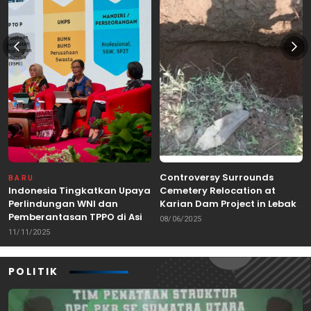
Controversy Surrounds
BARU
Indonesia Tingkatkan Upaya
Cemetery Relocation at
Perlindungan WNI dan
Karian Dam Project in Lebak,
Pemberantasan TPPO di Asia
Banten
08/06/2025
Tenggara
11/11/2025
POLITIK