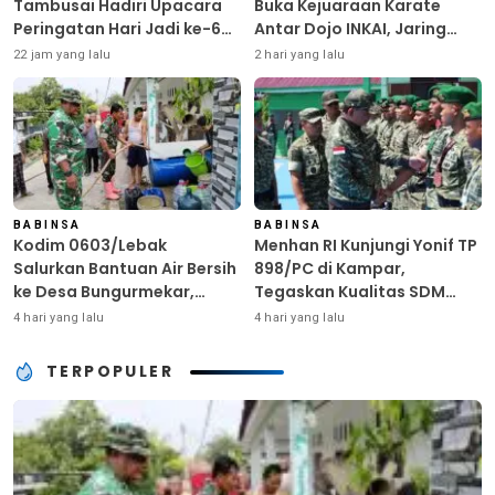
Tambusai Hadiri Upacara
Buka Kejuaraan Karate
Peringatan Hari Jadi ke-69
Antar Dojo INKAI, Jaring
Provinsi Riau
Bibit Atlet Unggul Sambut
22 jam yang lalu
2 hari yang lalu
HUT ke-81 RI
BABINSA
BABINSA
Kodim 0603/Lebak
Menhan RI Kunjungi Yonif TP
Salurkan Bantuan Air Bersih
898/PC di Kampar,
ke Desa Bungurmekar,
Tegaskan Kualitas SDM
Ringankan Beban Warga
Kunci Kekuatan TNI
4 hari yang lalu
4 hari yang lalu
Terdampak Kemarau
TERPOPULER