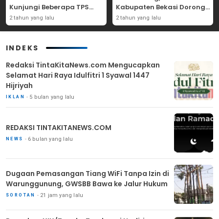
Kunjungi Beberapa TPS
Kabupaten Bekasi Dorong
Yang Ada Di Purwakarta
Angka Partisipasi
2 tahun yang lalu
2 tahun yang lalu
Masyarakat
INDEKS
Redaksi TintaKitaNews.com Mengucapkan
Selamat Hari Raya Idulfitri 1 Syawal 1447
Hijriyah
5 bulan yang lalu
IKLAN
REDAKSI TINTAKITANEWS.COM
6 bulan yang lalu
NEWS
Dugaan Pemasangan Tiang WiFi Tanpa Izin di
Warunggunung, GWSBB Bawa ke Jalur Hukum
21 jam yang lalu
SOROTAN