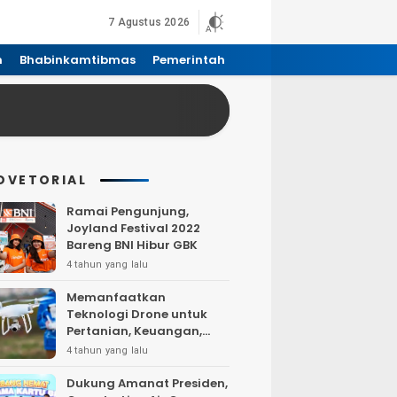
7 Agustus 2026
n
Bhabinkamtibmas
Pemerintah
DVETORIAL
Ramai Pengunjung,
Joyland Festival 2022
Bareng BNI Hibur GBK
4 tahun yang lalu
Memanfaatkan
Teknologi Drone untuk
Pertanian, Keuangan,
Pertambangan, Real
4 tahun yang lalu
Estate, dan
Telekomunikasi.
Dukung Amanat Presiden,