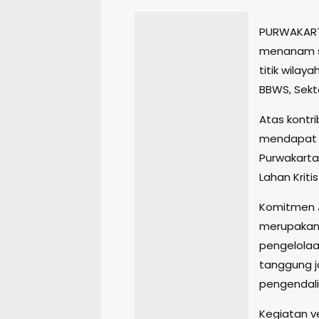
PURWAKARTA
menanam se
titik wilay
BBWS, Sekt
Atas kontri
mendapat 
Purwakarta
Lahan Kriti
Komitmen Ja
merupakan 
pengelolaa
tanggung j
pengendali
Kegiatan v