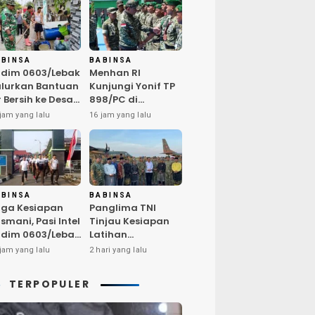
ABINSA
BABINSA
dim 0603/Lebak
Menhan RI
lurkan Bantuan
Kunjungi Yonif TP
r Bersih ke Desa
898/PC di
ngurmekar,
Kampar,
jam yang lalu
16 jam yang lalu
ngankan Beban
Tegaskan
arga
Kualitas SDM
erdampak
Kunci Kekuatan
emarau
TNI
ABINSA
BABINSA
ga Kesiapan
Panglima TNI
smani, Pasi Intel
Tinjau Kesiapan
dim 0603/Lebak
Latihan
mpin Pembinaan
Terintegrasi TNI
jam yang lalu
2 hari yang lalu
sik Rutin
2026 di Dabo
Singkep
TERPOPULER