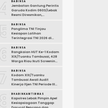
4
Ramah Anak
BABINSA
Jembatan Gantung Perintis
Garuda Kodim 0603/Lebak
Resmi Diresmikan,
Permudah Akses Warga
5
Desa Wanasalam
BABINSA
Panglima TNI Tinjau
Kesiapan Latihan
Terintegrasi TNI 2026 di
Dabo Singkep
6
BABINSA
Rangkaian HUT Ke-1 Kodam
XIX/Tuanku Tambusai, 428
Warga Riau Ikuti Screening
Kesehatan Gratis
7
BABINSA
Kodam XIX/Tuanku
Tambusai Awali Audit
Kinerja Itjen TNI Periode III
TA 2026
8
BHABINKAMTIBMAS
Kapolres Lebak Pimpin Apel
Kesiapsiagaan Tanggap
Darurat Bencana dan