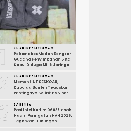
1
BHABINKAMTIBMAS
Polrestabes Medan Bongkar
Gudang Penyimpanan 5 Kg
Sabu, Diduga Milik Jaringan
Lintas Negara Tiga Negara
2
BHABINKAMTIBMAS
Momen HUT SESKOAU,
Kapolda Banten Tegaskan
Pentingnya Soliditas Sinergi
Polri-TNI
3
BABINSA
Pasi Intel Kodim 0603/Lebak
Hadiri Peringatan HAN 2026,
Tegaskan Dukungan
Ciptakan Lingkungan