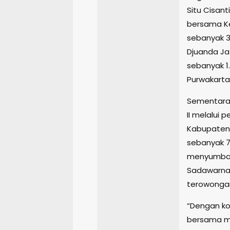
Situ Cisant
bersama Ke
sebanyak 3
Djuanda Ja
sebanyak 1
Purwakarta
Sementara i
II melalui
Kabupaten 
sebanyak 
menyumbang
Sadawarna 
terowongan
“Dengan ko
bersama m