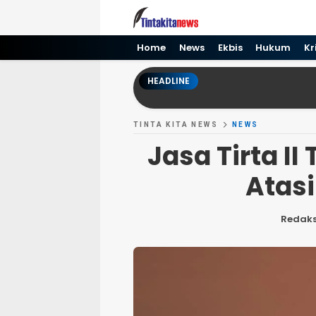
Tinta kita News
Informasi Terkini
Home
News
Ekbis
Hukum
Kr
HEADLINE
TINTA KITA NEWS
NEWS
Jasa Tirta I
Atasi
Redaks