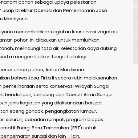
nanam pohon sebagai upaya pelestarian
,” ucap Direktur Operasi dan Pemeliharaan Jasa
ton Mardiyono.
iyono menambahkan kegiatan konservasi vegetasi
man pohon ini dilakukan untuk memluihkan
anah, melindungi tata air, kelestarian daya dukung
 serta mengembalikan fungsi hidrologi.
 penanaman pohon, Anton Mardiyono
an bahwa Jasa Tirta II secara rutin melaksanakan
n pemeliharaan serta konservasi Wilayah Sungai
k, bendungan, bendung dan Daerah Aliran Sungai
pun jenis kegiatan yang dilaksanakan berupa
tan eceng gondok, pengangkatan lumpur,
n saluran, babadan rumput, program biogas
ernatif Energi Baru Terbarukan (EBT) untuk
encemaran sungai dan lain – lain.