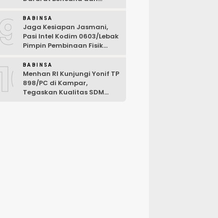
Karhutla Tahun 2026
9
BABINSA
Jaga Kesiapan Jasmani,
Pasi Intel Kodim 0603/Lebak
Pimpin Pembinaan Fisik
Rutin
10
BABINSA
Menhan RI Kunjungi Yonif TP
898/PC di Kampar,
Tegaskan Kualitas SDM
Kunci Kekuatan TNI