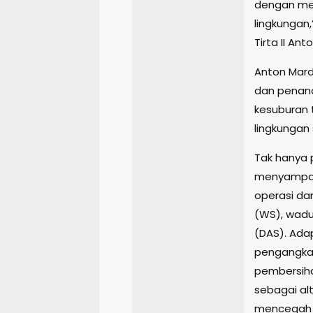
dengan me
lingkungan
Tirta II An
Anton Mard
dan penana
kesuburan t
lingkungan
Tak hanya
menyampaik
operasi da
(WS), wadu
(DAS). Ada
pengangka
pembersiha
sebagai alt
mencegah p