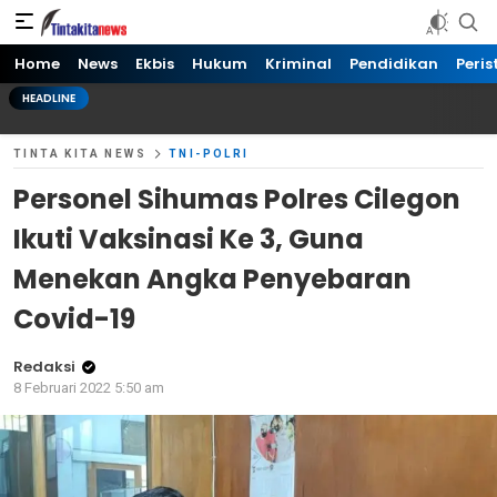
Tinta kita News
Informasi Terkini
Home
News
Ekbis
Hukum
Kriminal
Pendidikan
Peris
HEADLINE
TINTA KITA NEWS
TNI-POLRI
Personel Sihumas Polres Cilegon
Ikuti Vaksinasi Ke 3, Guna
Menekan Angka Penyebaran
Covid-19
Redaksi
8 Februari 2022 5:50 am