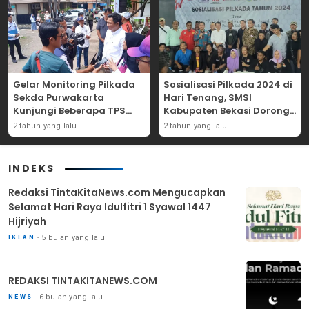
Gelar Monitoring Pilkada
Sosialisasi Pilkada 2024 di
Sekda Purwakarta
Hari Tenang, SMSI
Kunjungi Beberapa TPS
Kabupaten Bekasi Dorong
Yang Ada Di Purwakarta
Angka Partisipasi
2 tahun yang lalu
2 tahun yang lalu
Masyarakat
INDEKS
Redaksi TintaKitaNews.com Mengucapkan
Selamat Hari Raya Idulfitri 1 Syawal 1447
Hijriyah
5 bulan yang lalu
IKLAN
REDAKSI TINTAKITANEWS.COM
6 bulan yang lalu
NEWS