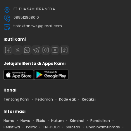
PT. DUA SAMUDRA MEDIA
089512868010
tintakitanews@g.mail.com
Ikuti Kami
Jelajahi Berita di Apps Kami
Kanal
Tentang Kami
Pedoman
Kode etik
Redaksi
Informasi
Home
News
Ekbis
Hukum
Kriminal
Pendidikan
Peristiwa
Politik
TNI-POLRI
Sorotan
Bhabinkamtibmas