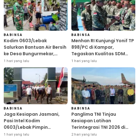
BABINSA
BABINSA
Kodim 0603/Lebak
Menhan RI Kunjungi Yonif TP
Salurkan Bantuan Air Bersih
898/PC di Kampar,
ke Desa Bungurmekar,
Tegaskan Kualitas SDM
Ringankan Beban Warga
Kunci Kekuatan TNI
1 hari yang lalu
1 hari yang lalu
Terdampak Kemarau
BABINSA
BABINSA
Jaga Kesiapan Jasmani,
Panglima TNI Tinjau
Pasi Intel Kodim
Kesiapan Latihan
0603/Lebak Pimpin
Terintegrasi TNI 2026 di
Pembinaan Fisik Rutin
Dabo Singkep
1 hari yang lalu
2 hari yang lalu