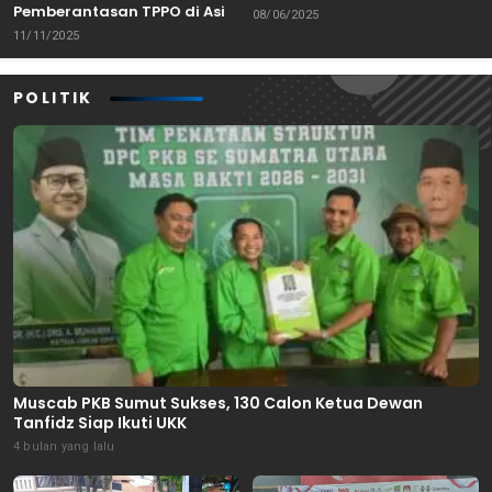
Pemberantasan TPPO di Asia
Banten
08/06/2025
Tenggara
11/11/2025
POLITIK
Muscab PKB Sumut Sukses, 130 Calon Ketua Dewan
Tanfidz Siap Ikuti UKK
4 bulan yang lalu