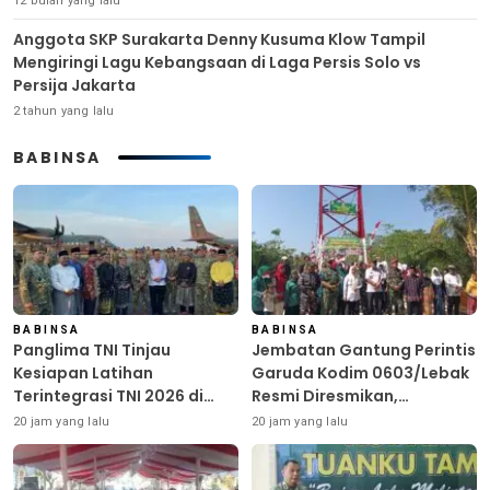
12 bulan yang lalu
Anggota SKP Surakarta Denny Kusuma Klow Tampil
Mengiringi Lagu Kebangsaan di Laga Persis Solo vs
Persija Jakarta
2 tahun yang lalu
BABINSA
BABINSA
BABINSA
Panglima TNI Tinjau
Jembatan Gantung Perintis
Kesiapan Latihan
Garuda Kodim 0603/Lebak
Terintegrasi TNI 2026 di
Resmi Diresmikan,
Dabo Singkep
Permudah Akses Warga
20 jam yang lalu
20 jam yang lalu
Desa Wanasalam