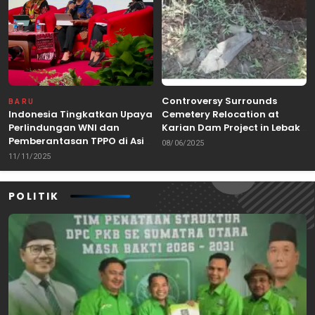
Controversy Surrounds
BARU
Indonesia Tingkatkan Upaya
Cemetery Relocation at
Perlindungan WNI dan
Karian Dam Project in Lebak,
Pemberantasan TPPO di Asia
Banten
08/06/2025
Tenggara
11/11/2025
POLITIK