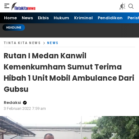
Tinta kita News
Informasi Terkini
Home
News
Ekbis
Hukum
Kriminal
Pendidikan
Peris
HEADLINE
TINTA KITA NEWS
NEWS
Rutan I Medan Kanwil
Kemenkumham Sumut Terima
Hibah 1 Unit Mobil Ambulance Dari
Gubsu
Redaksi
3 Februari 2022 7:59 am