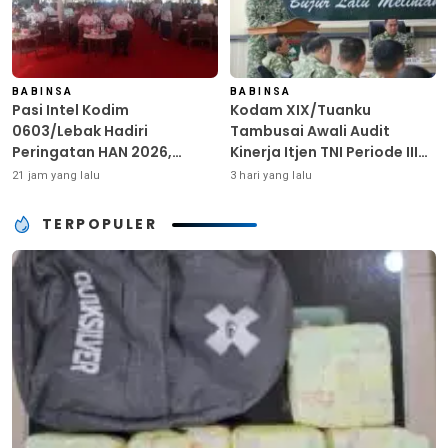
BABINSA
BABINSA
Pasi Intel Kodim
Kodam XIX/Tuanku
0603/Lebak Hadiri
Tambusai Awali Audit
Peringatan HAN 2026,
Kinerja Itjen TNI Periode III
Tegaskan Dukungan
TA 2026
21 jam yang lalu
3 hari yang lalu
Ciptakan Lingkungan
Ramah Anak
TERPOPULER