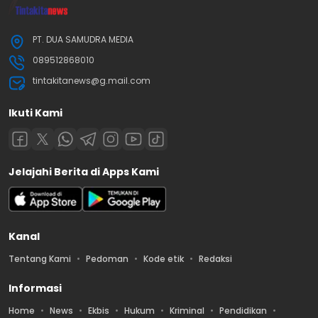
PT. DUA SAMUDRA MEDIA
089512868010
tintakitanews@g.mail.com
Ikuti Kami
Jelajahi Berita di Apps Kami
Kanal
Tentang Kami
Pedoman
Kode etik
Redaksi
Informasi
Home
News
Ekbis
Hukum
Kriminal
Pendidikan