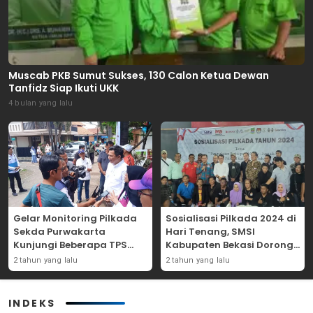
Muscab PKB Sumut Sukses, 130 Calon Ketua Dewan
Tanfidz Siap Ikuti UKK
4 bulan yang lalu
Gelar Monitoring Pilkada
Sosialisasi Pilkada 2024 di
Sekda Purwakarta
Hari Tenang, SMSI
Kunjungi Beberapa TPS
Kabupaten Bekasi Dorong
Yang Ada Di Purwakarta
Angka Partisipasi
2 tahun yang lalu
2 tahun yang lalu
Masyarakat
INDEKS