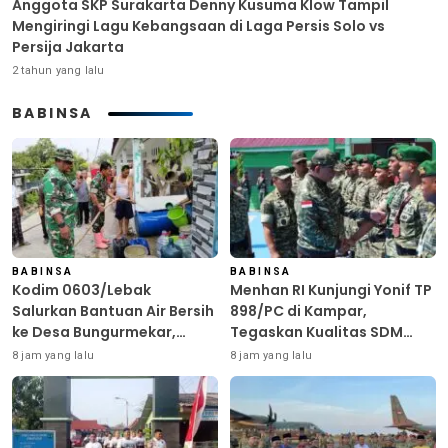
Anggota SKP Surakarta Denny Kusuma Klow Tampil
Mengiringi Lagu Kebangsaan di Laga Persis Solo vs
Persija Jakarta
2 tahun yang lalu
BABINSA
BABINSA
BABINSA
Kodim 0603/Lebak
Menhan RI Kunjungi Yonif TP
Salurkan Bantuan Air Bersih
898/PC di Kampar,
ke Desa Bungurmekar,
Tegaskan Kualitas SDM
Ringankan Beban Warga
Kunci Kekuatan TNI
8 jam yang lalu
8 jam yang lalu
Terdampak Kemarau