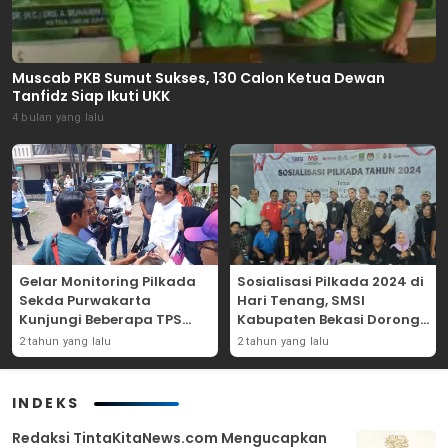
Muscab PKB Sumut Sukses, 130 Calon Ketua Dewan
Tanfidz Siap Ikuti UKK
4 bulan yang lalu
Gelar Monitoring Pilkada
Sosialisasi Pilkada 2024 di
Sekda Purwakarta
Hari Tenang, SMSI
Kunjungi Beberapa TPS
Kabupaten Bekasi Dorong
Yang Ada Di Purwakarta
Angka Partisipasi
2 tahun yang lalu
2 tahun yang lalu
Masyarakat
INDEKS
Redaksi TintaKitaNews.com Mengucapkan