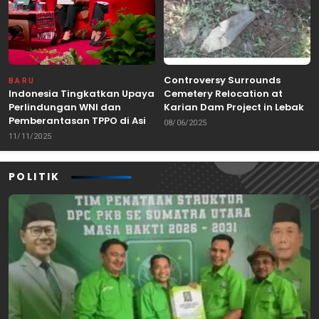
Controversy Surrounds
BARU
Indonesia Tingkatkan Upaya
Cemetery Relocation at
Perlindungan WNI dan
Karian Dam Project in Lebak,
Pemberantasan TPPO di Asia
Banten
08/06/2025
Tenggara
11/11/2025
POLITIK