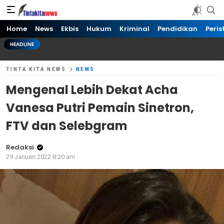
Tinta kita News
Informasi Terkini
Home
News
Ekbis
Hukum
Kriminal
Pendidikan
Peris
HEADLINE
TINTA KITA NEWS
NEWS
Mengenal Lebih Dekat Acha
Vanesa Putri Pemain Sinetron,
FTV dan Selebgram
Redaksi
29 Januari 2022 8:20 am