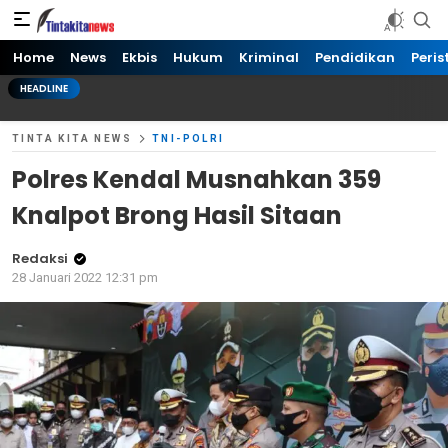
Tinta kita News
Informasi Terkini
Home
News
Ekbis
Hukum
Kriminal
Pendidikan
Peris
HEADLINE
TINTA KITA NEWS
TNI-POLRI
Polres Kendal Musnahkan 359
Knalpot Brong Hasil Sitaan
Redaksi
28 Januari 2022 12:31 pm