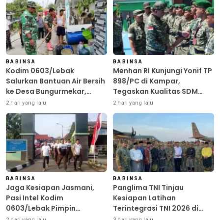
BABINSA
BABINSA
Kodim 0603/Lebak
Menhan RI Kunjungi Yonif TP
Salurkan Bantuan Air Bersih
898/PC di Kampar,
ke Desa Bungurmekar,
Tegaskan Kualitas SDM
Ringankan Beban Warga
Kunci Kekuatan TNI
2 hari yang lalu
2 hari yang lalu
Terdampak Kemarau
BABINSA
BABINSA
Jaga Kesiapan Jasmani,
Panglima TNI Tinjau
Pasi Intel Kodim
Kesiapan Latihan
0603/Lebak Pimpin
Terintegrasi TNI 2026 di
Pembinaan Fisik Rutin
Dabo Singkep
2 hari yang lalu
3 hari yang lalu