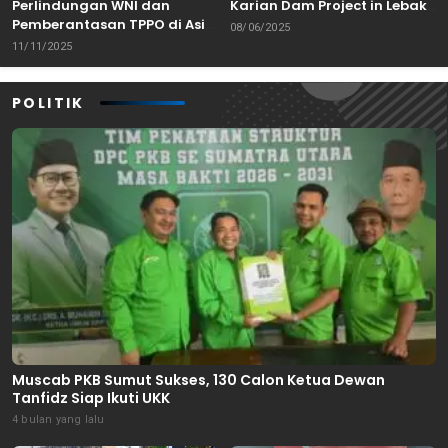
Perlindungan WNI dan
Karian Dam Project in Lebak,
Pemberantasan TPPO di Asia
Banten
08/06/2025
Tenggara
11/11/2025
POLITIK
Muscab PKB Sumut Sukses, 130 Calon Ketua Dewan
Tanfidz Siap Ikuti UKK
4 bulan yang lalu