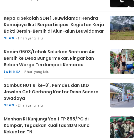
Kepala Sekolah SDN 1 Leuwidamar Hendra
Kamajaya Ikut Berpartisipasi Kegiatan Kerja
Bakti Bersih-Bersih di Alun-alun Leuwidamar
1 hari yang lalu
NEWS
Kodim 0603/Lebak Salurkan Bantuan Air
Bersih ke Desa Bungurmekar, Ringankan
Beban Warga Terdampak Kemarau
2 hari yang lalu
BABINSA
Sambut HUT RI ke-81, Pemdes dan LKD
Jawilan Cat Gerbang Kantor Desa Secara
Swadaya
2 hari yang lalu
NEWS
Menhan RI Kunjungi Yonif TP 898/PC di
Kampar, Tegaskan Kualitas SDM Kunci
Kekuatan TNI