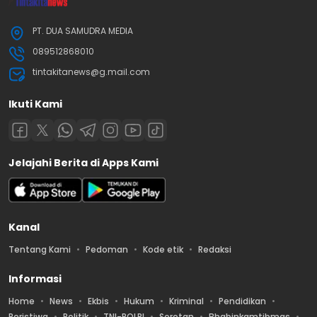
PT. DUA SAMUDRA MEDIA
089512868010
tintakitanews@g.mail.com
Ikuti Kami
Jelajahi Berita di Apps Kami
Kanal
Tentang Kami
Pedoman
Kode etik
Redaksi
Informasi
Home
News
Ekbis
Hukum
Kriminal
Pendidikan
Peristiwa
Politik
TNI-POLRI
Sorotan
Bhabinkamtibmas