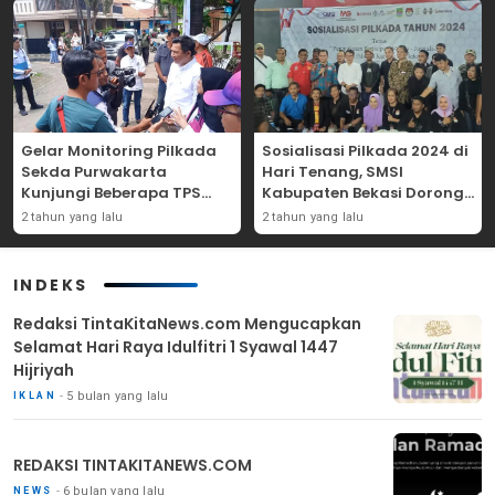
Gelar Monitoring Pilkada
Sosialisasi Pilkada 2024 di
Sekda Purwakarta
Hari Tenang, SMSI
Kunjungi Beberapa TPS
Kabupaten Bekasi Dorong
Yang Ada Di Purwakarta
Angka Partisipasi
2 tahun yang lalu
2 tahun yang lalu
Masyarakat
INDEKS
Redaksi TintaKitaNews.com Mengucapkan
Selamat Hari Raya Idulfitri 1 Syawal 1447
Hijriyah
5 bulan yang lalu
IKLAN
REDAKSI TINTAKITANEWS.COM
6 bulan yang lalu
NEWS