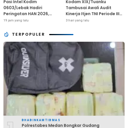
Pasi Intel Kodim
Kodam XIX/Tuanku
0603/Lebak Hadiri
Tambusai Awali Audit
Peringatan HAN 2026,
Kinerja Itjen TNI Periode III
Tegaskan Dukungan
TA 2026
19 jam yang lalu
3 hari yang lalu
Ciptakan Lingkungan
Ramah Anak
TERPOPULER
BHABINKAMTIBMAS
Polrestabes Medan Bongkar Gudang