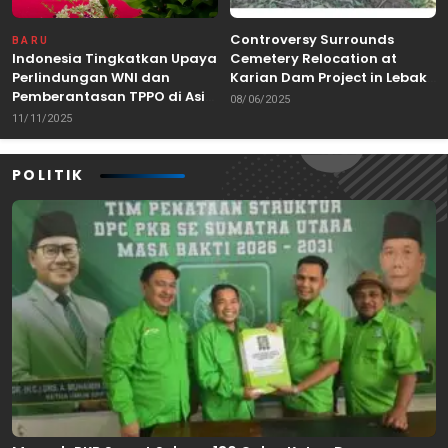
Controversy Surrounds
BARU
Indonesia Tingkatkan Upaya
Cemetery Relocation at
Perlindungan WNI dan
Karian Dam Project in Lebak,
Pemberantasan TPPO di Asia
Banten
08/06/2025
Tenggara
11/11/2025
POLITIK