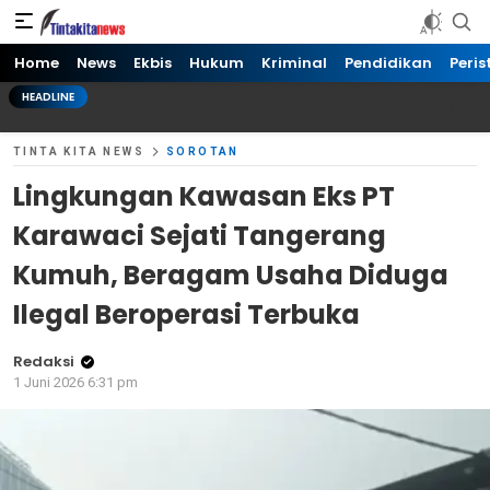
Tinta kita News
Informasi Terkini
Home
News
Ekbis
Hukum
Kriminal
Pendidikan
Peris
HEADLINE
TINTA KITA NEWS
SOROTAN
Lingkungan Kawasan Eks PT
Karawaci Sejati Tangerang
Kumuh, Beragam Usaha Diduga
Ilegal Beroperasi Terbuka
Redaksi
1 Juni 2026 6:31 pm