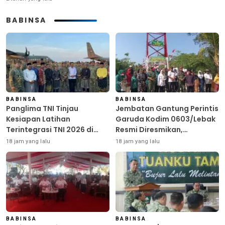
BABINSA
BABINSA
BABINSA
Panglima TNI Tinjau
Jembatan Gantung Perintis
Kesiapan Latihan
Garuda Kodim 0603/Lebak
Terintegrasi TNI 2026 di
Resmi Diresmikan,
Dabo Singkep
Permudah Akses Warga
18 jam yang lalu
18 jam yang lalu
Desa Wanasalam
BABINSA
BABINSA