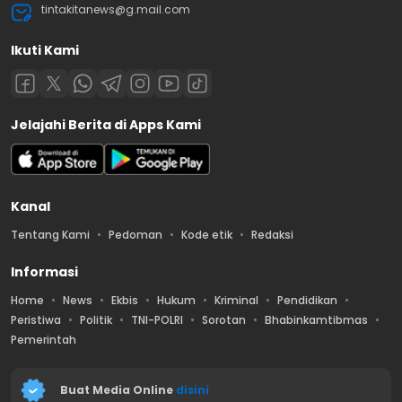
tintakitanews@g.mail.com
Ikuti Kami
Jelajahi Berita di Apps Kami
Kanal
Tentang Kami
Pedoman
Kode etik
Redaksi
Informasi
Home
News
Ekbis
Hukum
Kriminal
Pendidikan
Peristiwa
Politik
TNI-POLRI
Sorotan
Bhabinkamtibmas
Pemerintah
Buat Media Online
disini