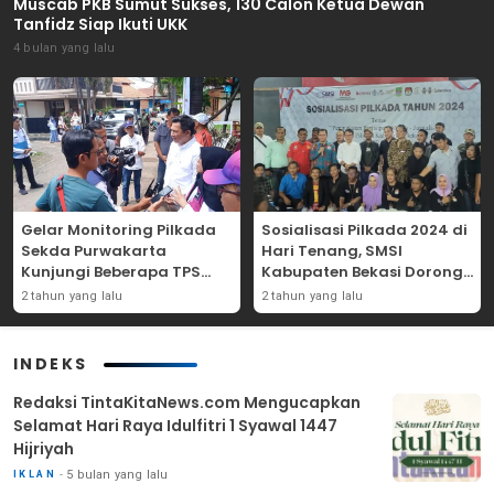
Muscab PKB Sumut Sukses, 130 Calon Ketua Dewan
Tanfidz Siap Ikuti UKK
4 bulan yang lalu
Gelar Monitoring Pilkada
Sosialisasi Pilkada 2024 di
Sekda Purwakarta
Hari Tenang, SMSI
Kunjungi Beberapa TPS
Kabupaten Bekasi Dorong
Yang Ada Di Purwakarta
Angka Partisipasi
2 tahun yang lalu
2 tahun yang lalu
Masyarakat
INDEKS
Redaksi TintaKitaNews.com Mengucapkan
Selamat Hari Raya Idulfitri 1 Syawal 1447
Hijriyah
5 bulan yang lalu
IKLAN