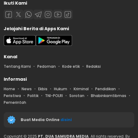
Ikuti Kami
Jelajahi Berita di Apps Kami
Kanal
Tentang Kami
Pedoman
Kode etik
Redaksi
Informasi
Home
News
Ekbis
Hukum
Kriminal
Pendidikan
Peristiwa
Politik
TNI-POLRI
Sorotan
Bhabinkamtibmas
Pemerintah
Buat Media Online
disini
Copyright © 2025
PT. DUA SAMUDRA MEDIA
. All rights reserved. By