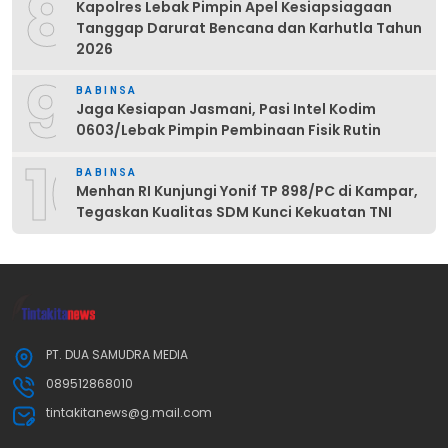
8
Kapolres Lebak Pimpin Apel Kesiapsiagaan
Tanggap Darurat Bencana dan Karhutla Tahun
2026
9
BABINSA
Jaga Kesiapan Jasmani, Pasi Intel Kodim
0603/Lebak Pimpin Pembinaan Fisik Rutin
10
BABINSA
Menhan RI Kunjungi Yonif TP 898/PC di Kampar,
Tegaskan Kualitas SDM Kunci Kekuatan TNI
PT. DUA SAMUDRA MEDIA
089512868010
tintakitanews@g.mail.com