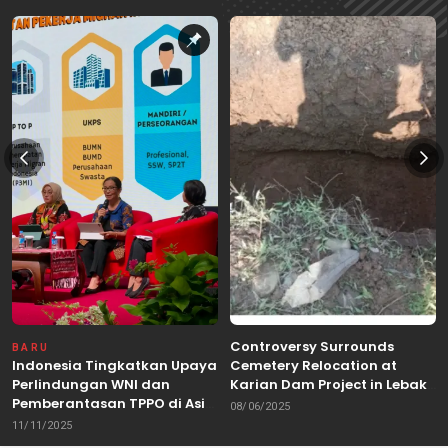
Controversy Surrounds
BARU
Indonesia Tingkatkan Upaya
Cemetery Relocation at
Perlindungan WNI dan
Karian Dam Project in Lebak,
Pemberantasan TPPO di Asia
Banten
08/06/2025
Tenggara
11/11/2025