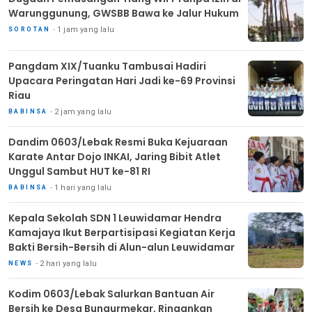
Warunggunung, GWSBB Bawa ke Jalur Hukum
1 jam yang lalu
SOROTAN
Pangdam XIX/Tuanku Tambusai Hadiri
Upacara Peringatan Hari Jadi ke-69 Provinsi
Riau
2 jam yang lalu
BABINSA
Dandim 0603/Lebak Resmi Buka Kejuaraan
Karate Antar Dojo INKAI, Jaring Bibit Atlet
Unggul Sambut HUT ke-81 RI
1 hari yang lalu
BABINSA
Kepala Sekolah SDN 1 Leuwidamar Hendra
Kamajaya Ikut Berpartisipasi Kegiatan Kerja
Bakti Bersih-Bersih di Alun-alun Leuwidamar
2 hari yang lalu
NEWS
Kodim 0603/Lebak Salurkan Bantuan Air
Bersih ke Desa Bungurmekar, Ringankan