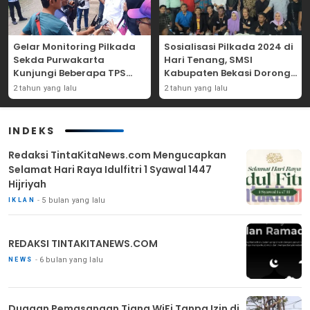
Gelar Monitoring Pilkada
Sosialisasi Pilkada 2024 di
Sekda Purwakarta
Hari Tenang, SMSI
Kunjungi Beberapa TPS
Kabupaten Bekasi Dorong
Yang Ada Di Purwakarta
Angka Partisipasi
2 tahun yang lalu
2 tahun yang lalu
Masyarakat
INDEKS
Redaksi TintaKitaNews.com Mengucapkan
Selamat Hari Raya Idulfitri 1 Syawal 1447
Hijriyah
5 bulan yang lalu
IKLAN
REDAKSI TINTAKITANEWS.COM
6 bulan yang lalu
NEWS
Dugaan Pemasangan Tiang WiFi Tanpa Izin di