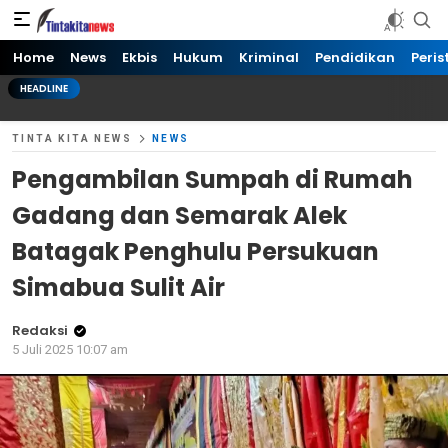
Tinta kita News
Informasi Terkini
Home
News
Ekbis
Hukum
Kriminal
Pendidikan
Peris
HEADLINE
TINTA KITA NEWS
NEWS
Pengambilan Sumpah di Rumah
Gadang dan Semarak Alek
Batagak Penghulu Persukuan
Simabua Sulit Air
Redaksi
5 Juli 2025 10:07 am