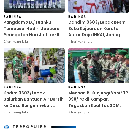
BABINSA
BABINSA
Pangdam XIX/Tuanku
Dandim 0603/Lebak Resmi
Tambusai Hadiri Upacara
Buka Kejuaraan Karate
Peringatan Hari Jadi ke-69
Antar Dojo INKAI, Jaring
Provinsi Riau
Bibit Atlet Unggul Sambut
2 jam yang lalu
1 hari yang lalu
HUT ke-81 RI
BABINSA
BABINSA
Kodim 0603/Lebak
Menhan RI Kunjungi Yonif TP
Salurkan Bantuan Air Bersih
898/PC di Kampar,
ke Desa Bungurmekar,
Tegaskan Kualitas SDM
Ringankan Beban Warga
Kunci Kekuatan TNI
3 hari yang lalu
3 hari yang lalu
Terdampak Kemarau
TERPOPULER