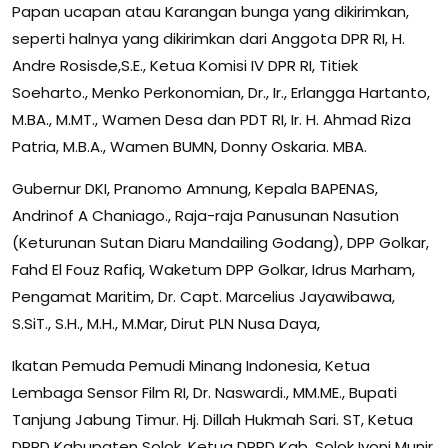
Papan ucapan atau Karangan bunga yang dikirimkan,
seperti halnya yang dikirimkan dari Anggota DPR RI, H.
Andre Rosisde,S.E., Ketua Komisi IV DPR RI, Titiek
Soeharto., Menko Perkonomian, Dr., Ir., Erlangga Hartanto,
M.BA., M.MT., Wamen Desa dan PDT RI, Ir. H. Ahmad Riza
Patria, M.B.A., Wamen BUMN, Donny Oskaria. MBA.
Gubernur DKI, Pranomo Amnung, Kepala BAPENAS,
Andrinof A Chaniago., Raja-raja Panusunan Nasution
(Keturunan Sutan Diaru Mandailing Godang), DPP Golkar,
Fahd El Fouz Rafiq, Waketum DPP Golkar, Idrus Marham,
Pengamat Maritim, Dr. Capt. Marcelius Jayawibawa,
S.SiT., S.H., M.H., M.Mar, Dirut PLN Nusa Daya,
Ikatan Pemuda Pemudi Minang Indonesia, Ketua
Lembaga Sensor Film RI, Dr. Naswardi., MM.ME., Bupati
Tanjung Jabung Timur. Hj. Dillah Hukmah Sari. ST, Ketua
DPRD Kabupaten Solok, Ketua DPRD Kab. Solok Ivoni Munir