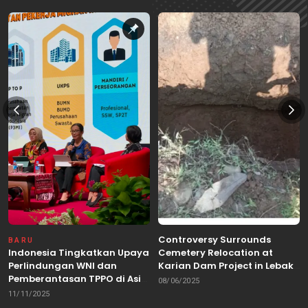
Controversy Surrounds
BARU
Indonesia Tingkatkan Upaya
Cemetery Relocation at
Perlindungan WNI dan
Karian Dam Project in Lebak,
Pemberantasan TPPO di Asia
Banten
08/06/2025
Tenggara
11/11/2025