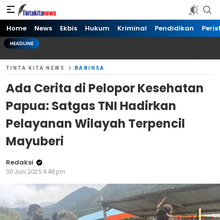
Tinta kita News
Informasi Terkini
Home
News
Ekbis
Hukum
Kriminal
Pendidikan
Peris
HEADLINE
TINTA KITA NEWS
BABINSA
Ada Cerita di Pelopor Kesehatan
Papua: Satgas TNI Hadirkan
Pelayanan Wilayah Terpencil
Mayuberi
Redaksi
30 Juni 2025 4:48 pm