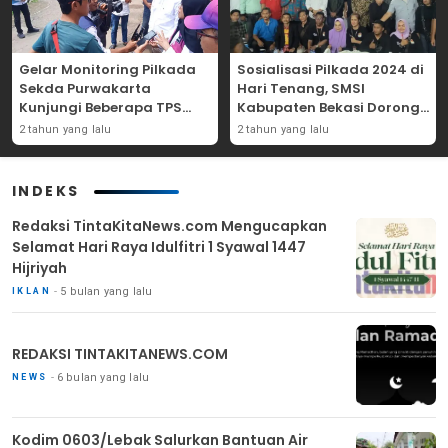
Gelar Monitoring Pilkada
Sosialisasi Pilkada 2024 di
Sekda Purwakarta
Hari Tenang, SMSI
Kunjungi Beberapa TPS
Kabupaten Bekasi Dorong
Yang Ada Di Purwakarta
Angka Partisipasi
2 tahun yang lalu
2 tahun yang lalu
Masyarakat
INDEKS
Redaksi TintaKitaNews.com Mengucapkan
Selamat Hari Raya Idulfitri 1 Syawal 1447
Hijriyah
5 bulan yang lalu
IKLAN
REDAKSI TINTAKITANEWS.COM
6 bulan yang lalu
NEWS
Kodim 0603/Lebak Salurkan Bantuan Air