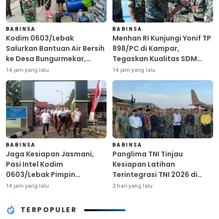
BABINSA
BABINSA
Kodim 0603/Lebak
Menhan RI Kunjungi Yonif TP
Salurkan Bantuan Air Bersih
898/PC di Kampar,
ke Desa Bungurmekar,
Tegaskan Kualitas SDM
Ringankan Beban Warga
Kunci Kekuatan TNI
14 jam yang lalu
14 jam yang lalu
Terdampak Kemarau
BABINSA
BABINSA
Jaga Kesiapan Jasmani,
Panglima TNI Tinjau
Pasi Intel Kodim
Kesiapan Latihan
0603/Lebak Pimpin
Terintegrasi TNI 2026 di
Pembinaan Fisik Rutin
Dabo Singkep
14 jam yang lalu
2 hari yang lalu
TERPOPULER