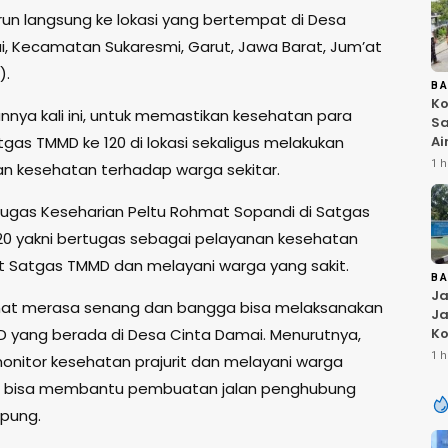
run langsung ke lokasi yang bertempat di Desa
, Kecamatan Sukaresmi, Garut, Jawa Barat, Jum’at
).
B
Ko
nya kali ini, untuk memastikan kesehatan para
Sa
tgas TMMD ke 120 di lokasi sekaligus melakukan
Ai
Bu
1 h
n kesehatan terhadap warga sekitar.
Ri
W
 Tugas Keseharian Peltu Rohmat Sopandi di Satgas
T
K
0 yakni bertugas sebagai pelayanan kesehatan
rit Satgas TMMD dan melayani warga yang sakit.
B
Ja
mat merasa senang dan bangga bisa melaksanakan
Ja
 yang berada di Desa Cinta Damai. Menurutnya,
Ko
Pi
1 h
onitor kesehatan prajurit dan melayani warga
Fi
ga bisa membantu pembuatan jalan penghubung
pung.