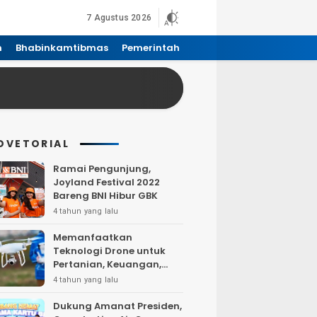
7 Agustus 2026
n
Bhabinkamtibmas
Pemerintah
DVETORIAL
Ramai Pengunjung,
Joyland Festival 2022
Bareng BNI Hibur GBK
4 tahun yang lalu
Memanfaatkan
Teknologi Drone untuk
Pertanian, Keuangan,
Pertambangan, Real
4 tahun yang lalu
Estate, dan
Telekomunikasi.
Dukung Amanat Presiden,