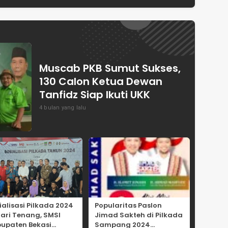
ASPRINDO
Pangan Indonesia
Muscab PKB Sumut Sukses,
130 Calon Ketua Dewan
Tanfidz Siap Ikuti UKK
4 bulan yang lalu
ialisasi Pilkada 2024
Popularitas Paslon
Hari Tenang, SMSI
Jimad Sakteh di Pilkada
upaten Bekasi
Sampang 2024