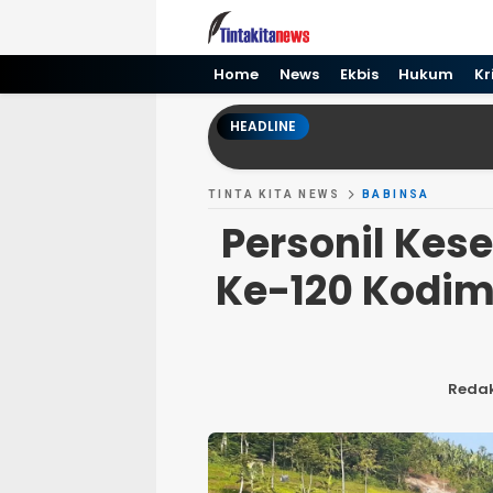
Tinta kita News
Informasi Terkini
Home
News
Ekbis
Hukum
Kr
HEADLINE
TINTA KITA NEWS
BABINSA
Personil Ke
Ke-120 Kodim
Redak