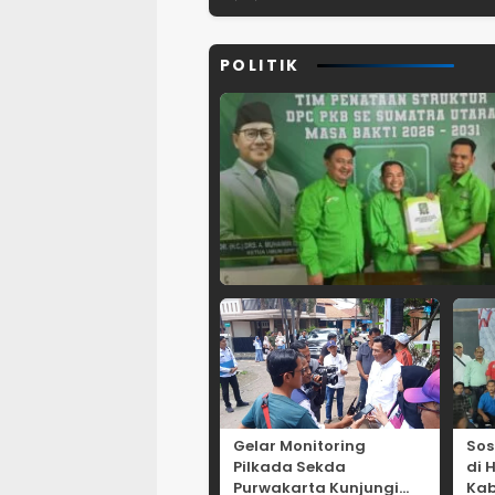
TPPO di Asia
Tenggara
POLITIK
Gelar Monitoring
Sos
Pilkada Sekda
di 
Purwakarta Kunjungi
Kab