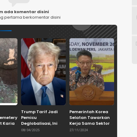
m ada komentar disini
ng pertama berkomentar disini
Trump Tarif Jadi
Pemerintah Korea
Cemetery
Pemicu
Selatan Tawarkan
t Karian
Deglobalisasi, Ini
Kerja Sama Sektor
in
Ulasan Tajam dari
Pertanian untuk
08/04/2025
27/11/2024
en
Dewan Pakar
Capai Swasembada