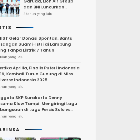
Garuda, Lion Air Group
dan BNI Luncurkan
Program Terbang Hemat
4 tahun yang lalu
Bersama BNI 2022
RTIS
IST Gelar Donasi Spontan, Bantu
sangan Suami-Istri di Lampung
ng Tanpa Listrik 7 Tahun
ulan yang lalu
stika Aprilia, Finalis Puteri Indonesia
16, Kembali Turun Gunung di Miss
iverse Indonesia 2025
ahun yang lalu
ggota SKP Surakarta Denny
suma Klow Tampil Mengiringi Lagu
bangsaan di Laga Persis Solo vs
rsija Jakarta
ahun yang lalu
ABINSA