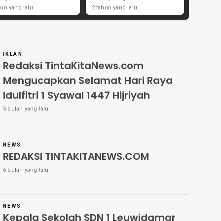
ong Angka
Didorong Kebijakan
hun yang lalu
2 tahun yang lalu
tisipasi Masyarakat
Populis dan Dukungan
Ulama
IKLAN
Redaksi TintaKitaNews.com
Mengucapkan Selamat Hari Raya
Idulfitri 1 Syawal 1447 Hijriyah
5 bulan yang lalu
NEWS
REDAKSI TINTAKITANEWS.COM
6 bulan yang lalu
NEWS
Kepala Sekolah SDN 1 Leuwidamar