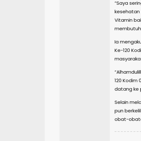
“Saya serin
kesehatan 
Vitamin ba
membutuhk
Ia mengaku
Ke-120 Kod
masyaraka
“Alhamduli
120 Kodim 
datang ke 
Selain mel
pun berkel
obat-obata