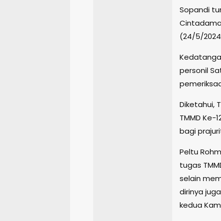
Sopandi tu
Cintadamai
(24/5/2024
Kedatangan
personil Sa
pemeriksaa
Diketahui,
TMMD Ke-12
bagi praju
Peltu Roh
tugas TMMD
selain mem
dirinya ju
kedua Kam