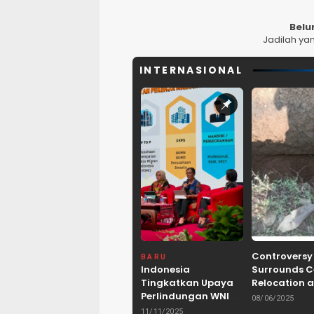
Belu
Jadilah ya
INTERNASIONAL
Controversy
BARU
Indonesia
Surrounds 
Tingkatkan Upaya
Relocation a
Perlindungan WNI
Dam Project 
08/06/2025
dan Pemberantasan
Lebak, Bant
11/11/2025