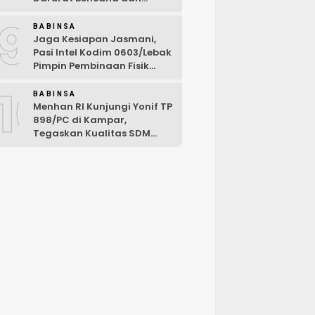
Karhutla Tahun 2026
9
BABINSA
Jaga Kesiapan Jasmani,
Pasi Intel Kodim 0603/Lebak
Pimpin Pembinaan Fisik
Rutin
10
BABINSA
Menhan RI Kunjungi Yonif TP
898/PC di Kampar,
Tegaskan Kualitas SDM
Kunci Kekuatan TNI