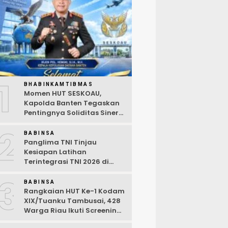
1
BHABINKAMTIBMAS
Momen HUT SESKOAU,
Kapolda Banten Tegaskan
Pentingnya Soliditas Sinergi
Polri-TNI
2
BABINSA
Panglima TNI Tinjau
Kesiapan Latihan
Terintegrasi TNI 2026 di
Dabo Singkep
3
BABINSA
Rangkaian HUT Ke-1 Kodam
XIX/Tuanku Tambusai, 428
Warga Riau Ikuti Screening
Kesehatan Gratis