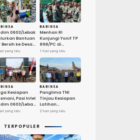
ABINSA
BABINSA
dim 0603/Lebak
Menhan RI
lurkan Bantuan
Kunjungi Yonif TP
r Bersih ke Desa
898/PC di
ngurmekar,
Kampar,
ari yang lalu
1 hari yang lalu
ngankan Beban
Tegaskan
arga
Kualitas SDM
erdampak
Kunci Kekuatan
emarau
TNI
ABINSA
BABINSA
ga Kesiapan
Panglima TNI
smani, Pasi Intel
Tinjau Kesiapan
dim 0603/Lebak
Latihan
mpin Pembinaan
Terintegrasi TNI
ari yang lalu
2 hari yang lalu
sik Rutin
2026 di Dabo
Singkep
TERPOPULER