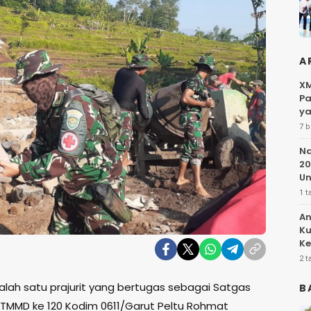
A
XM
Pa
ya
7 b
Na
20
Un
1 t
An
Ku
Ke
Pe
2 t
alah satu prajurit yang bertugas sebagai Satgas
B
TMMD ke 120 Kodim 0611/Garut Peltu Rohmat