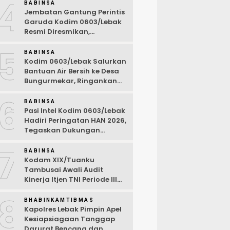
4
BABINSA
Jembatan Gantung Perintis
Garuda Kodim 0603/Lebak
Resmi Diresmikan,
Permudah Akses Warga
5
Desa Wanasalam
BABINSA
Kodim 0603/Lebak Salurkan
Bantuan Air Bersih ke Desa
Bungurmekar, Ringankan
Beban Warga Terdampak
6
Kemarau
BABINSA
Pasi Intel Kodim 0603/Lebak
Hadiri Peringatan HAN 2026,
Tegaskan Dukungan
Ciptakan Lingkungan
7
Ramah Anak
BABINSA
Kodam XIX/Tuanku
Tambusai Awali Audit
Kinerja Itjen TNI Periode III
TA 2026
8
BHABINKAMTIBMAS
Kapolres Lebak Pimpin Apel
Kesiapsiagaan Tanggap
Darurat Bencana dan