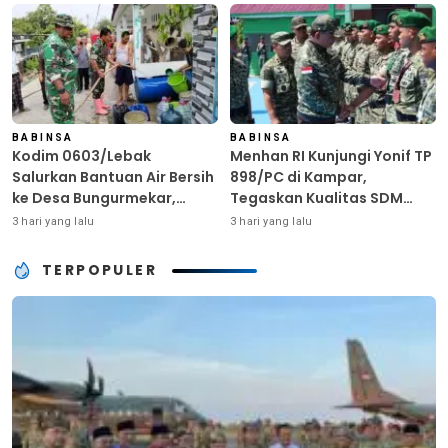
HUT ke-81 RI
BABINSA
BABINSA
Kodim 0603/Lebak
Menhan RI Kunjungi Yonif TP
Salurkan Bantuan Air Bersih
898/PC di Kampar,
ke Desa Bungurmekar,
Tegaskan Kualitas SDM
Ringankan Beban Warga
Kunci Kekuatan TNI
3 hari yang lalu
3 hari yang lalu
Terdampak Kemarau
TERPOPULER