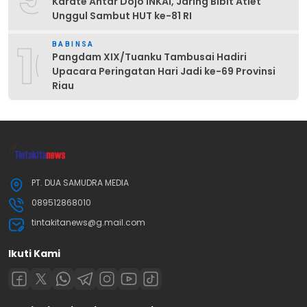
Karate Antar Dojo INKAI, Jaring Bibit Atlet
Unggul Sambut HUT ke-81 RI
10
BABINSA
Pangdam XIX/Tuanku Tambusai Hadiri
Upacara Peringatan Hari Jadi ke-69 Provinsi
Riau
PT. DUA SAMUDRA MEDIA
089512868010
tintakitanews@g.mail.com
Ikuti Kami