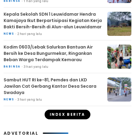
1 hari yang lalu
BABINSA
Kepala Sekolah SDN 1 Leuwidamar Hendra
Kamajaya Ikut Berpartisipasi Kegiatan Kerja
Bakti Bersih-Bersih di Alun-alun Leuwidamar
2 hari yang lalu
NEWS
Kodim 0603/Lebak Salurkan Bantuan Air
Bersih ke Desa Bungurmekar, Ringankan
Beban Warga Terdampak Kemarau
3 hari yang lalu
BABINSA
Sambut HUT RI ke-81, Pemdes dan LKD
Jawilan Cat Gerbang Kantor Desa Secara
Swadaya
3 hari yang lalu
NEWS
INDEX BERITA
ADVETORIAL