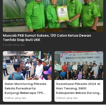
Muscab PKB Sumut Sukses, 130 Calon Ketua Dewan
Tanfidz Siap Ikuti UKK
4 bulan yang lalu
Gelar Monitoring Pilkada
Sosialisasi Pilkada 2024 di
Sekda Purwakarta
Hari Tenang, SMSI
Kunjungi Beberapa TPS
Kabupaten Bekasi Dorong
Yang Ada Di Purwakarta
Angka Partisipasi
2 tahun yang lalu
2 tahun yang lalu
Masyarakat