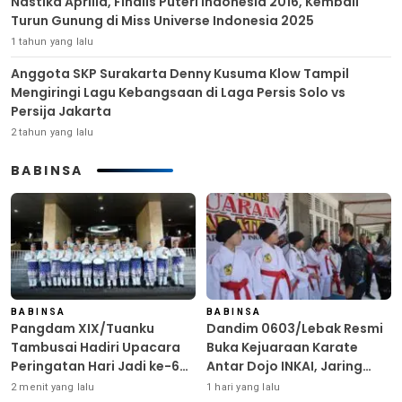
Nastika Aprilia, Finalis Puteri Indonesia 2016, Kembali
Turun Gunung di Miss Universe Indonesia 2025
1 tahun yang lalu
Anggota SKP Surakarta Denny Kusuma Klow Tampil
Mengiringi Lagu Kebangsaan di Laga Persis Solo vs
Persija Jakarta
2 tahun yang lalu
BABINSA
BABINSA
BABINSA
Pangdam XIX/Tuanku
Dandim 0603/Lebak Resmi
Tambusai Hadiri Upacara
Buka Kejuaraan Karate
Peringatan Hari Jadi ke-69
Antar Dojo INKAI, Jaring
Provinsi Riau
Bibit Atlet Unggul Sambut
2 menit yang lalu
1 hari yang lalu