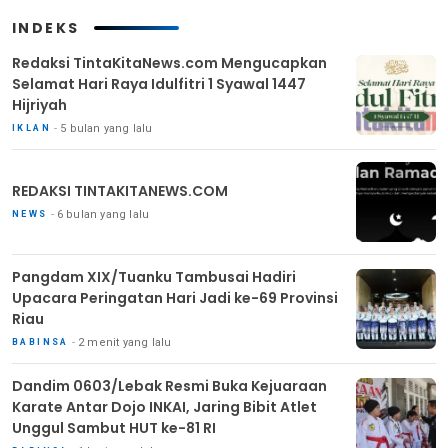
INDEKS
Redaksi TintaKitaNews.com Mengucapkan
Selamat Hari Raya Idulfitri 1 Syawal 1447
Hijriyah
5 bulan yang lalu
IKLAN
REDAKSI TINTAKITANEWS.COM
6 bulan yang lalu
NEWS
Pangdam XIX/Tuanku Tambusai Hadiri
Upacara Peringatan Hari Jadi ke-69 Provinsi
Riau
2 menit yang lalu
BABINSA
Dandim 0603/Lebak Resmi Buka Kejuaraan
Karate Antar Dojo INKAI, Jaring Bibit Atlet
Unggul Sambut HUT ke-81 RI