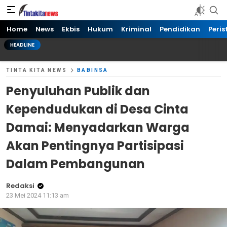
Tinta kita News
Informasi Terkini
Home
News
Ekbis
Hukum
Kriminal
Pendidikan
Peris
HEADLINE
TINTA KITA NEWS
BABINSA
Penyuluhan Publik dan
Kependudukan di Desa Cinta
Damai: Menyadarkan Warga
Akan Pentingnya Partisipasi
Dalam Pembangunan
Redaksi
23 Mei 2024 11:13 am