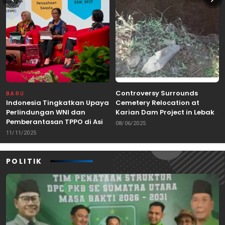
Controversy Surrounds
BARU
Indonesia Tingkatkan Upaya
Cemetery Relocation at
Perlindungan WNI dan
Karian Dam Project in Lebak,
Pemberantasan TPPO di Asia
Banten
08/06/2025
Tenggara
11/11/2025
POLITIK