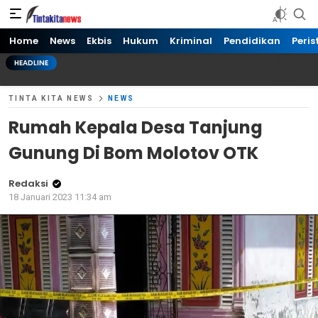
Tinta kita News
Informasi Terkini
Home
News
Ekbis
Hukum
Kriminal
Pendidikan
Peris
HEADLINE
TINTA KITA NEWS
NEWS
Rumah Kepala Desa Tanjung
Gunung Di Bom Molotov OTK
Redaksi
18 Januari 2023 11:34 am