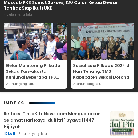
Muscab PKB Sumut Sukses, 130 Calon Ketua Dewan
Tanfidz Siap Ikuti UKK
4 bulan yang lalu
Gelar Monitoring Pilkada
Sosialisasi Pilkada 2024 di
Sekda Purwakarta
Hari Tenang, SMSI
Kunjungi Beberapa TPS
Kabupaten Bekasi Dorong
Yang Ada Di Purwakarta
Angka Partisipasi
2 tahun yang lalu
2 tahun yang lalu
Masyarakat
INDEKS
Redaksi TintaKitaNews.com Mengucapkan
Selamat Hari Raya Idulfitri 1 Syawal 1447
Hijriyah
5 bulan yang lalu
IKLAN