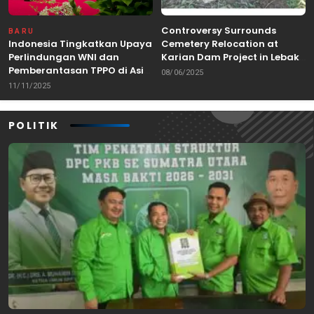
Controversy Surrounds
BARU
Indonesia Tingkatkan Upaya
Cemetery Relocation at
Perlindungan WNI dan
Karian Dam Project in Lebak,
Pemberantasan TPPO di Asia
Banten
08/06/2025
Tenggara
11/11/2025
POLITIK