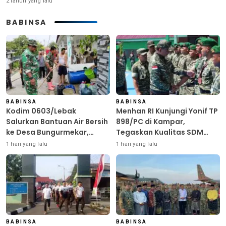
2 tahun yang lalu
BABINSA
BABINSA
BABINSA
Kodim 0603/Lebak
Menhan RI Kunjungi Yonif TP
Salurkan Bantuan Air Bersih
898/PC di Kampar,
ke Desa Bungurmekar,
Tegaskan Kualitas SDM
Ringankan Beban Warga
Kunci Kekuatan TNI
1 hari yang lalu
1 hari yang lalu
Terdampak Kemarau
BABINSA
BABINSA