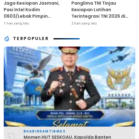
Jaga Kesiapan Jasmani,
Panglima TNI Tinjau
Pasi Intel Kodim
Kesiapan Latihan
0603/Lebak Pimpin
Terintegrasi TNI 2026 di
Pembinaan Fisik Rutin
Dabo Singkep
1 hari yang lalu
2 hari yang lalu
TERPOPULER
BHABINKAMTIBMAS
Momen HUT SESKOAU, Kapolda Banten