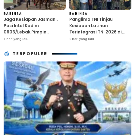
BABINSA
BABINSA
Jaga Kesiapan Jasmani,
Panglima TNI Tinjau
Pasi Intel Kodim
Kesiapan Latihan
0603/Lebak Pimpin
Terintegrasi TNI 2026 di
Pembinaan Fisik Rutin
Dabo Singkep
1 hari yang lalu
2 hari yang lalu
TERPOPULER