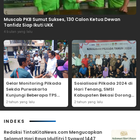
Muscab PKB Sumut Sukses, 130 Calon Ketua Dewan
Tanfidz Siap Ikuti UKK
4 bulan yang lalu
Gelar Monitoring Pilkada
Sosialisasi Pilkada 2024 di
Sekda Purwakarta
Hari Tenang, SMSI
Kunjungi Beberapa TPS
Kabupaten Bekasi Dorong
Yang Ada Di Purwakarta
Angka Partisipasi
2 tahun yang lalu
2 tahun yang lalu
Masyarakat
INDEKS
Redaksi TintaKitaNews.com Mengucapkan
Selamat Hari Raya Idulfitri 1 Syawal 1447