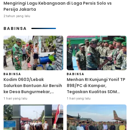
Mengiringi Lagu Kebangsaan di Laga Persis Solo vs
Persija Jakarta
2 tahun yang lalu
BABINSA
BABINSA
BABINSA
Kodim 0603/Lebak
Menhan RI Kunjungi Yonif TP
Salurkan Bantuan Air Bersih
898/PC di Kampar,
ke Desa Bungurmekar,
Tegaskan Kualitas SDM
Ringankan Beban Warga
Kunci Kekuatan TNI
1 hari yang lalu
1 hari yang lalu
Terdampak Kemarau