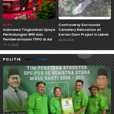
Controversy Surrounds
BARU
Indonesia Tingkatkan Upaya
Cemetery Relocation at
Perlindungan WNI dan
Karian Dam Project in Lebak,
Pemberantasan TPPO di Asia
Banten
08/06/2025
Tenggara
11/11/2025
POLITIK