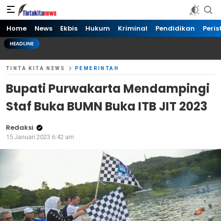
Tinta kita News
Informasi Terkini
Home
News
Ekbis
Hukum
Kriminal
Pendidikan
Peris
HEADLINE
TINTA KITA NEWS
PEMERINTAH
Bupati Purwakarta Mendampingi
Staf Buka BUMN Buka ITB JIT 2023
Redaksi
15 Januari 2023 6:42 am