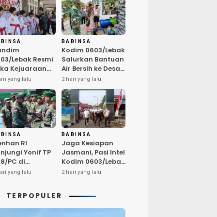
ABINSA
BABINSA
andim
Kodim 0603/Lebak
03/Lebak Resmi
Salurkan Bantuan
ka Kejuaraan
Air Bersih ke Desa
rate Antar Dojo
Bungurmekar,
am yang lalu
2 hari yang lalu
KAI, Jaring Bibit
Ringankan Beban
let Unggul
Warga
mbut HUT ke-81
Terdampak
Kemarau
ABINSA
BABINSA
nhan RI
Jaga Kesiapan
njungi Yonif TP
Jasmani, Pasi Intel
8/PC di
Kodim 0603/Lebak
ampar,
Pimpin Pembinaan
ari yang lalu
2 hari yang lalu
egaskan
Fisik Rutin
alitas SDM
TERPOPULER
nci Kekuatan
I