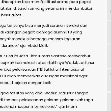
ni diharapkan bisa memfasilitasi animo para pegiat
riathlon di tanah air yang selama ini mendambakan
berkualitas.
 juga tentunya bisa menjadi sarana interaksi dan
 di kalangan pegiat olahraga alumni ITB yang
banyak menekuni berbagai macam kegiatan
durance,” ujar Abdul Malik.
Dirut Perum Jasa Tirta II Iman Santoso menyambut
apkan terimakasih atas dipilihnya Waduk Jatiluhur
mpat pelaksanaan ITB Jatiluhur Internasional
 PJT II akan memberikan dukungan maksimal agar
sebut berjalan dengan baik.
gala fasilitas yang ada, Waduk Jatiluhur sangat
di tempat pelaksanaan gelaran-gelaran olah raga
 nasional maupun internasional,” ujar Imam.