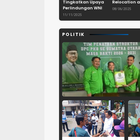
Tingkatkan Upaya
Relocation a
Perlindungan WNI
Dam Project 
08/06/2025
dan Pemberantasan
Lebak, Bant
11/11/2025
TPPO di Asia
Tenggara
POLITIK