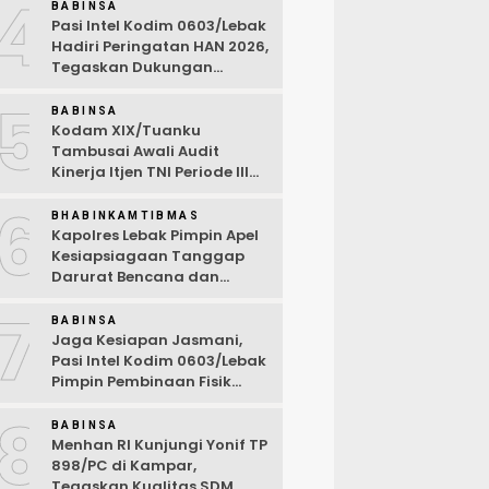
4
Desa Wanasalam
BABINSA
Pasi Intel Kodim 0603/Lebak
Hadiri Peringatan HAN 2026,
Tegaskan Dukungan
Ciptakan Lingkungan
5
Ramah Anak
BABINSA
Kodam XIX/Tuanku
Tambusai Awali Audit
Kinerja Itjen TNI Periode III
TA 2026
6
BHABINKAMTIBMAS
Kapolres Lebak Pimpin Apel
Kesiapsiagaan Tanggap
Darurat Bencana dan
Karhutla Tahun 2026
7
BABINSA
Jaga Kesiapan Jasmani,
Pasi Intel Kodim 0603/Lebak
Pimpin Pembinaan Fisik
Rutin
8
BABINSA
Menhan RI Kunjungi Yonif TP
898/PC di Kampar,
Tegaskan Kualitas SDM