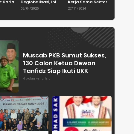
t Karian
Deglobalisasi, Ini
Kerja Sama Sektor
in
Ulasan Tajam dari
Pertanian untuk
08/04/2025
27/11/2024
en
Dewan Pakar
Capai Swasembada
ASPRINDO
Pangan Indonesia
Muscab PKB Sumut Sukses,
130 Calon Ketua Dewan
Tanfidz Siap Ikuti UKK
4 bulan yang lalu