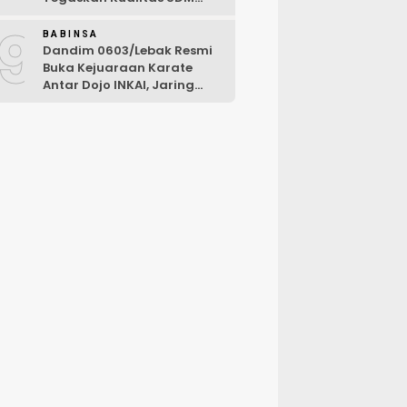
Kunci Kekuatan TNI
9
BABINSA
Dandim 0603/Lebak Resmi
Buka Kejuaraan Karate
Antar Dojo INKAI, Jaring
Bibit Atlet Unggul Sambut
HUT ke-81 RI