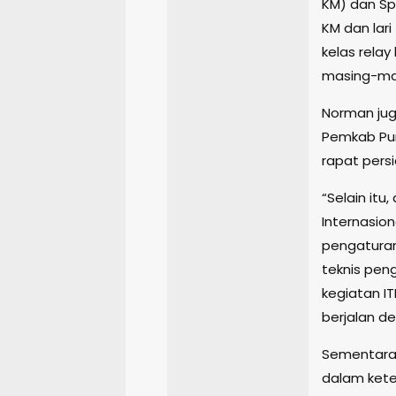
KM) dan Sp
KM dan lari
kelas relay
masing-mas
Norman jug
Pemkab Pur
rapat persi
“Selain itu,
Internasion
pengaturan
teknis peng
kegiatan IT
berjalan d
Sementara, 
dalam kete