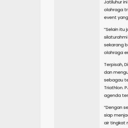
Jatiluhur i
olahraga t
event yang 
“Selain itu
silaturahmi
sekarang 
olahraga en
Terpisah, 
dan menguc
sebagau te
Triathlon.
agenda ter
“Dengan se
siap menja
air tingkat