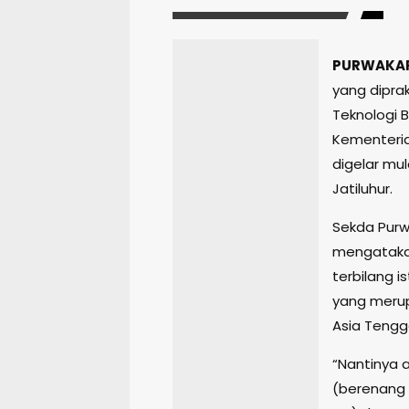
PURWAKA
yang dipraka
Teknologi B
Kementeria
digelar mul
Jatiluhur.
Sekda Pur
mengatakan
terbilang 
yang merup
Asia Tengg
“Nantinya 
(berenang 