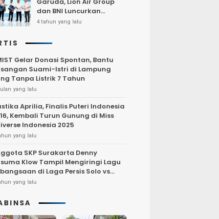
Garuda, Lion Air Group
dan BNI Luncurkan
Program Terbang Hemat
4 tahun yang lalu
Bersama BNI 2022
RTIS
IST Gelar Donasi Spontan, Bantu
sangan Suami-Istri di Lampung
ng Tanpa Listrik 7 Tahun
ulan yang lalu
stika Aprilia, Finalis Puteri Indonesia
16, Kembali Turun Gunung di Miss
iverse Indonesia 2025
ahun yang lalu
ggota SKP Surakarta Denny
suma Klow Tampil Mengiringi Lagu
bangsaan di Laga Persis Solo vs
rsija Jakarta
ahun yang lalu
ABINSA