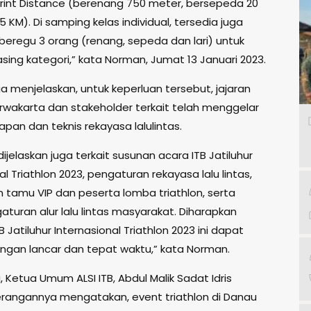
rint Distance (berenang 750 meter, bersepeda 20
 5 KM). Di samping kelas individual, tersedia juga
 beregu 3 orang (renang, sepeda dan lari) untuk
ing kategori,” kata Norman, Jumat 13 Januari 2023.
a menjelaskan, untuk keperluan tersebut, jajaran
wakarta dan stakeholder terkait telah menggelar
apan dan teknis rekayasa lalulintas.
 dijelaskan juga terkait susunan acara ITB Jatiluhur
al Triathlon 2023, pengaturan rekayasa lalu lintas,
 tamu VIP dan peserta lomba triathlon, serta
aturan alur lalu lintas masyarakat. Diharapkan
B Jatiluhur Internasional Triathlon 2023 ini dapat
engan lancar dan tepat waktu,” kata Norman.
Ketua Umum ALSI ITB, Abdul Malik Sadat Idris
rangannya mengatakan, event triathlon di Danau