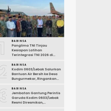
1
BABINSA
Panglima TNI Tinjau
Kesiapan Latihan
Terintegrasi TNI 2026 di
Dabo Singkep
2
BABINSA
Kodim 0603/Lebak Salurkan
Bantuan Air Bersih ke Desa
Bungurmekar, Ringankan
Beban Warga Terdampak
3
Kemarau
BABINSA
Jembatan Gantung Perintis
Garuda Kodim 0603/Lebak
Resmi Diresmikan,
Permudah Akses Warga