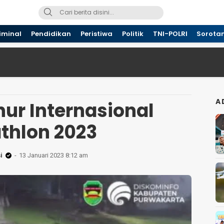
iminal
Pendidikan
Peristiwa
Politik
TNI-POLRI
Sorota
A
hur Internasional
athlon 2023
i
13 Januari 2023 8:12 am