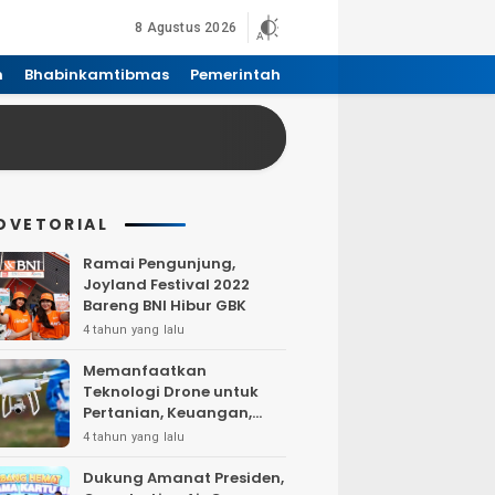
8 Agustus 2026
n
Bhabinkamtibmas
Pemerintah
DVETORIAL
Ramai Pengunjung,
Joyland Festival 2022
Bareng BNI Hibur GBK
4 tahun yang lalu
Memanfaatkan
Teknologi Drone untuk
Pertanian, Keuangan,
Pertambangan, Real
4 tahun yang lalu
Estate, dan
Telekomunikasi.
Dukung Amanat Presiden,