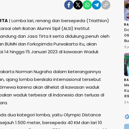
RTA
| Lomba lari, renang dan bersepeda (Triathlon)
B
rsai oleh Ikatan Alumni Sipil (ALSI) Institut
D
06
andung dan Jasa Tirta II serta didukung penuh oleh
Bu
n BUMN dan Forkopimda Purwakarta itu, akan
Ka
9 j
ai 14 hingga 15 Januari 2023 di kawasan Waduk
IN
At
Sa
RI
wakarta Norman Nugraha dalam keterangannya
, ajang lomba berskala internasional tersebut
B
Me
istimewa karena akan dihelat di kawasan waduk
Ku
akan waduk terbesar di Indonesia dan terluas di
89
K
ara.
2 h
T
Ku
ada dua kategori lomba, yaitu Olympic Distance
Ku
sejauh 1.500 meter, bersepeda 40 KM dan lari 10
TN