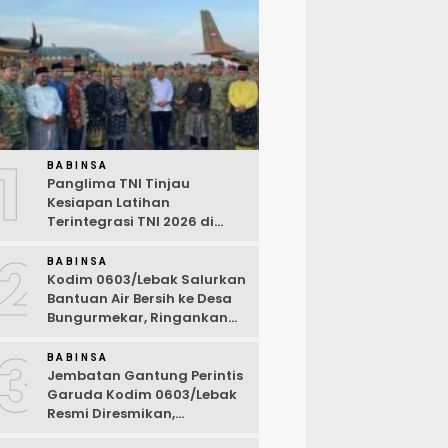
1
BABINSA
Panglima TNI Tinjau
Kesiapan Latihan
Terintegrasi TNI 2026 di
Dabo Singkep
2
BABINSA
Kodim 0603/Lebak Salurkan
Bantuan Air Bersih ke Desa
Bungurmekar, Ringankan
Beban Warga Terdampak
3
Kemarau
BABINSA
Jembatan Gantung Perintis
Garuda Kodim 0603/Lebak
Resmi Diresmikan,
Permudah Akses Warga