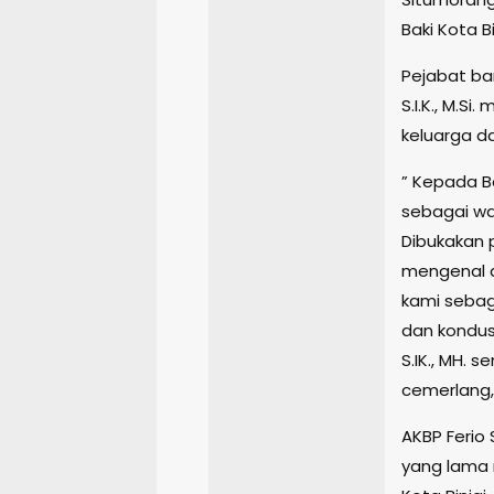
Baki Kota B
Pejabat bar
S.I.K., M.S
keluarga da
” Kepada 
sebagai wa
Dibukakan 
mengenal d
kami sebaga
dan kondusi
S.IK., MH. 
cemerlang, 
AKBP Ferio 
yang lama