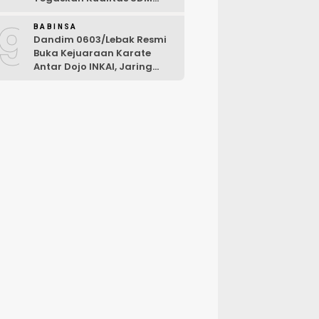
Kunci Kekuatan TNI
9
BABINSA
Dandim 0603/Lebak Resmi
Buka Kejuaraan Karate
Antar Dojo INKAI, Jaring
Bibit Atlet Unggul Sambut
HUT ke-81 RI