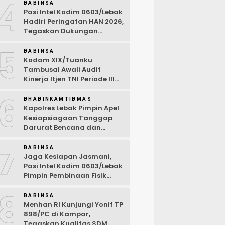
4
Desa Wanasalam
BABINSA
Pasi Intel Kodim 0603/Lebak
Hadiri Peringatan HAN 2026,
Tegaskan Dukungan
Ciptakan Lingkungan
5
Ramah Anak
BABINSA
Kodam XIX/Tuanku
Tambusai Awali Audit
Kinerja Itjen TNI Periode III
TA 2026
6
BHABINKAMTIBMAS
Kapolres Lebak Pimpin Apel
Kesiapsiagaan Tanggap
Darurat Bencana dan
Karhutla Tahun 2026
7
BABINSA
Jaga Kesiapan Jasmani,
Pasi Intel Kodim 0603/Lebak
Pimpin Pembinaan Fisik
Rutin
8
BABINSA
Menhan RI Kunjungi Yonif TP
898/PC di Kampar,
Tegaskan Kualitas SDM