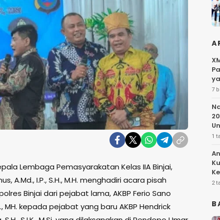
A
XM
Pa
ya
7 b
Na
20
Un
1 t
An
Ku
pala Lembaga Pemasyarakatan Kelas IIA Binjai,
Ke
s, A.Md., I.P., S.H., M.H. menghadiri acara pisah
Pe
2 t
lres Binjai dari pejabat lama, AKBP Ferio Sano
B
IK., MH. kepada pejabat yang baru AKBP Hendrick
 S.H., S.I.K., M.Si. yang dilaksanakan di Pendopo Umar