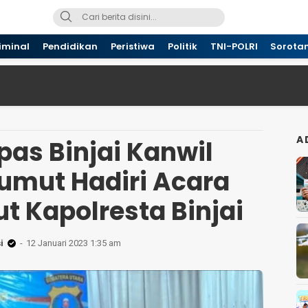
iminal
Pendidikan
Peristiwa
Politik
TNI-POLRI
Sorota
A
pas Binjai Kanwil
mut Hadiri Acara
t Kapolresta Binjai
i
12 Januari 2023 1:35 am