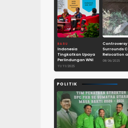
Controversy
BARU
Indonesia
Surrounds 
Tingkatkan Upaya
Relocation a
Perlindungan WNI
Dam Project 
08/06/2025
dan Pemberantasan
Lebak, Bant
11/11/2025
TPPO di Asia
Tenggara
POLITIK