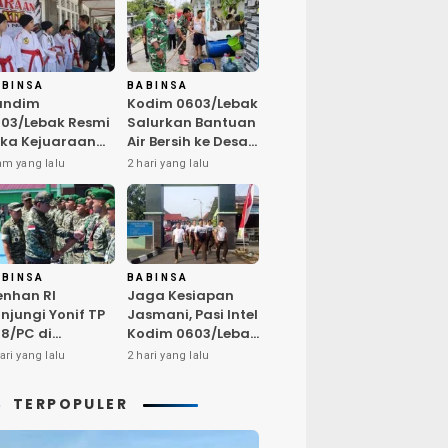
ABINSA
BABINSA
andim
Kodim 0603/Lebak
03/Lebak Resmi
Salurkan Bantuan
ka Kejuaraan
Air Bersih ke Desa
rate Antar Dojo
Bungurmekar,
am yang lalu
2 hari yang lalu
KAI, Jaring Bibit
Ringankan Beban
let Unggul
Warga
mbut HUT ke-81
Terdampak
Kemarau
ABINSA
BABINSA
nhan RI
Jaga Kesiapan
njungi Yonif TP
Jasmani, Pasi Intel
8/PC di
Kodim 0603/Lebak
ampar,
Pimpin Pembinaan
ari yang lalu
2 hari yang lalu
egaskan
Fisik Rutin
alitas SDM
TERPOPULER
nci Kekuatan
I