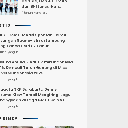
Garuda, Lion Air Group
dan BNI Luncurkan
Program Terbang Hemat
4 tahun yang lalu
Bersama BNI 2022
RTIS
IST Gelar Donasi Spontan, Bantu
sangan Suami-Istri di Lampung
ng Tanpa Listrik 7 Tahun
ulan yang lalu
stika Aprilia, Finalis Puteri Indonesia
16, Kembali Turun Gunung di Miss
iverse Indonesia 2025
ahun yang lalu
ggota SKP Surakarta Denny
suma Klow Tampil Mengiringi Lagu
bangsaan di Laga Persis Solo vs
rsija Jakarta
ahun yang lalu
ABINSA