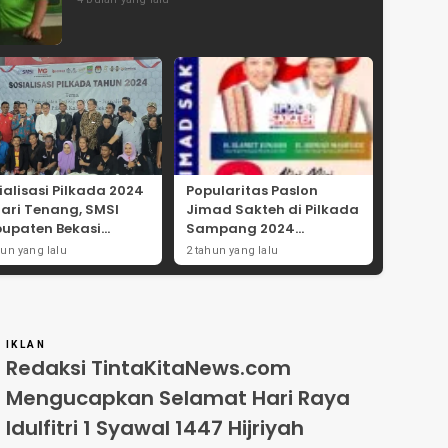
ialisasi Pilkada 2024
Popularitas Paslon
Hari Tenang, SMSI
Jimad Sakteh di Pilkada
upaten Bekasi
Sampang 2024
ong Angka
Didorong Kebijakan
hun yang lalu
2 tahun yang lalu
tisipasi Masyarakat
Populis dan Dukungan
Ulama
IKLAN
Redaksi TintaKitaNews.com
Mengucapkan Selamat Hari Raya
Idulfitri 1 Syawal 1447 Hijriyah