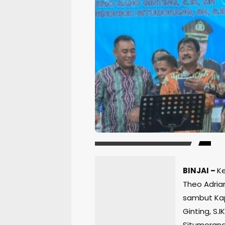
BINJAI –
Ke
Theo Adrianu
sambut Kapo
Ginting, S.
Situmorang,