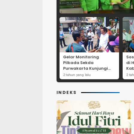
Gelar Monitoring
Sos
Pilkada Sekda
di 
Purwakarta Kunjungi
Kab
Beberapa TPS Yang Ada
Dor
2 tahun yang lalu
2 ta
Di Purwakarta
Par
INDEKS