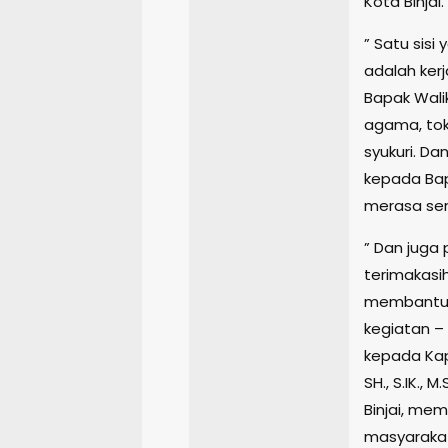
Kota Binjai.
” Satu sisi
adalah kerj
Bapak Wali
agama, tok
syukuri. Da
kepada Bap
merasa send
” Dan juga
terimakasi
membantu/
kegiatan –
kepada Kap
SH., S.IK.,
Binjai, mem
masyarakat 