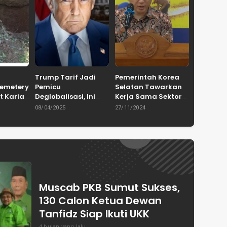
Trump Tarif Jadi
Pemerintah Korea
Cemetery
Pemicu
Selatan Tawarkan
t Karian
Deglobalisasi, Ini
Kerja Sama Sektor
in
Ulasan Tajam dari
Pertanian untuk
08/04/2025
27/11/2024
en
Dewan Pakar
Capai Swasembada
ASPRINDO
Pangan Indonesia
Muscab PKB Sumut Sukses,
130 Calon Ketua Dewan
Tanfidz Siap Ikuti UKK
4 bulan yang lalu