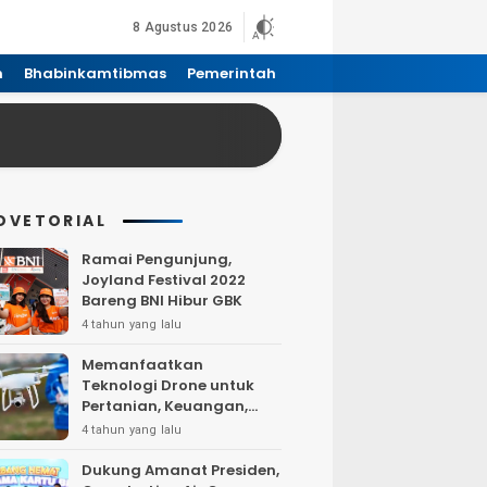
8 Agustus 2026
n
Bhabinkamtibmas
Pemerintah
DVETORIAL
Ramai Pengunjung,
Joyland Festival 2022
Bareng BNI Hibur GBK
4 tahun yang lalu
Memanfaatkan
Teknologi Drone untuk
Pertanian, Keuangan,
Pertambangan, Real
4 tahun yang lalu
Estate, dan
Telekomunikasi.
Dukung Amanat Presiden,