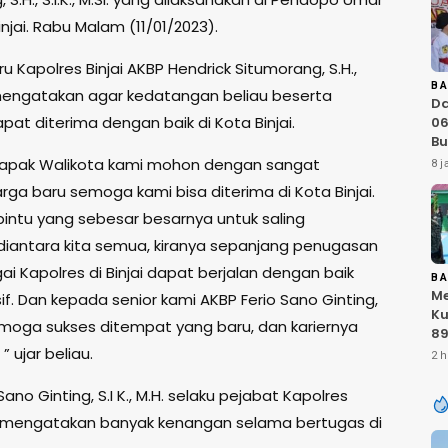
injai. Rabu Malam (11/01/2023).
u Kapolres Binjai AKBP Hendrick Situmorang, S.H.,
B
i. mengatakan agar kedatangan beliau beserta
D
pat diterima dengan baik di Kota Binjai.
06
Bu
Ka
Bapak Walikota kami mohon dengan sangat
8 j
IN
rga baru semoga kami bisa diterima di Kota Binjai.
At
Sa
pintu yang sebesar besarnya untuk saling
RI
iantara kita semua, kiranya sepanjang penugasan
i Kapolres di Binjai dapat berjalan dengan baik
B
Me
f. Dan kepada senior kami AKBP Ferio Sano Ginting,
Ku
semoga sukses ditempat yang baru, dan kariernya
89
K
” ujar beliau.
2 h
T
Ku
Sano Ginting, S.I K., M.H. selaku pejabat Kapolres
Ku
 mengatakan banyak kenangan selama bertugas di
TN