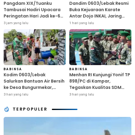
Pangdam XIX/Tuanku
Dandim 0603/Lebak Resmi
Tambusai Hadiri Upacara
Buka Kejuaraan Karate
Peringatan Hari Jadi ke-69
Antar Dojo INKAI, Jaring
Provinsi Riau
Bibit Atlet Unggul Sambut
3 jam yang lalu
1 hari yang lalu
HUT ke-81 RI
BABINSA
BABINSA
Kodim 0603/Lebak
Menhan RI Kunjungi Yonif TP
Salurkan Bantuan Air Bersih
898/PC di Kampar,
ke Desa Bungurmekar,
Tegaskan Kualitas SDM
Ringankan Beban Warga
Kunci Kekuatan TNI
3 hari yang lalu
3 hari yang lalu
Terdampak Kemarau
TERPOPULER