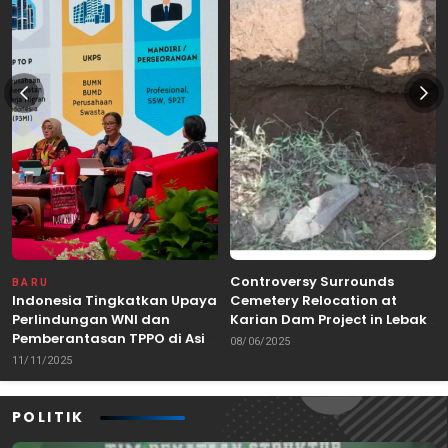
Controversy Surrounds
BARU
Indonesia Tingkatkan Upaya
Cemetery Relocation at
Perlindungan WNI dan
Karian Dam Project in Lebak,
Pemberantasan TPPO di Asia
Banten
08/06/2025
Tenggara
11/11/2025
POLITIK