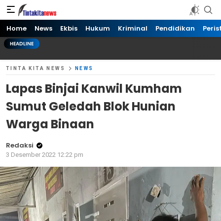
Tinta kita News
Informasi Terkini
Home
News
Ekbis
Hukum
Kriminal
Pendidikan
Peris
HEADLINE
TINTA KITA NEWS
NEWS
Lapas Binjai Kanwil Kumham
Sumut Geledah Blok Hunian
Warga Binaan
Redaksi
3 Desember 2022 12:22 pm