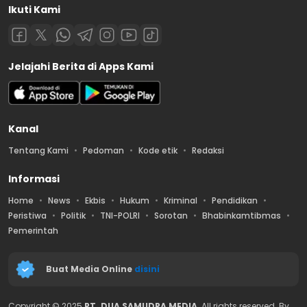
Ikuti Kami
Jelajahi Berita di Apps Kami
Kanal
Tentang Kami
Pedoman
Kode etik
Redaksi
Informasi
Home
News
Ekbis
Hukum
Kriminal
Pendidikan
Peristiwa
Politik
TNI-POLRI
Sorotan
Bhabinkamtibmas
Pemerintah
Buat Media Online
disini
Copyright © 2025
PT. DUA SAMUDRA MEDIA
. All rights reserved. By