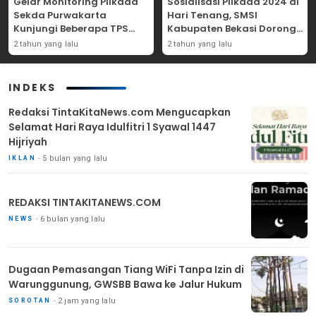
Gelar Monitoring Pilkada
Sosialisasi Pilkada 2024 di
Sekda Purwakarta
Hari Tenang, SMSI
Kunjungi Beberapa TPS
Kabupaten Bekasi Dorong
Yang Ada Di Purwakarta
Angka Partisipasi
2 tahun yang lalu
2 tahun yang lalu
Masyarakat
INDEKS
Redaksi TintaKitaNews.com Mengucapkan
Selamat Hari Raya Idulfitri 1 Syawal 1447
Hijriyah
5 bulan yang lalu
IKLAN
REDAKSI TINTAKITANEWS.COM
6 bulan yang lalu
NEWS
Dugaan Pemasangan Tiang WiFi Tanpa Izin di
Warunggunung, GWSBB Bawa ke Jalur Hukum
2 jam yang lalu
SOROTAN