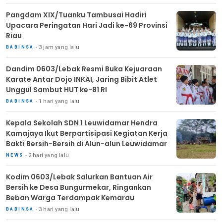
Pangdam XIX/Tuanku Tambusai Hadiri
Upacara Peringatan Hari Jadi ke-69 Provinsi
Riau
3 jam yang lalu
BABINSA
Dandim 0603/Lebak Resmi Buka Kejuaraan
Karate Antar Dojo INKAI, Jaring Bibit Atlet
Unggul Sambut HUT ke-81 RI
1 hari yang lalu
BABINSA
Kepala Sekolah SDN 1 Leuwidamar Hendra
Kamajaya Ikut Berpartisipasi Kegiatan Kerja
Bakti Bersih-Bersih di Alun-alun Leuwidamar
2 hari yang lalu
NEWS
Kodim 0603/Lebak Salurkan Bantuan Air
Bersih ke Desa Bungurmekar, Ringankan
Beban Warga Terdampak Kemarau
3 hari yang lalu
BABINSA