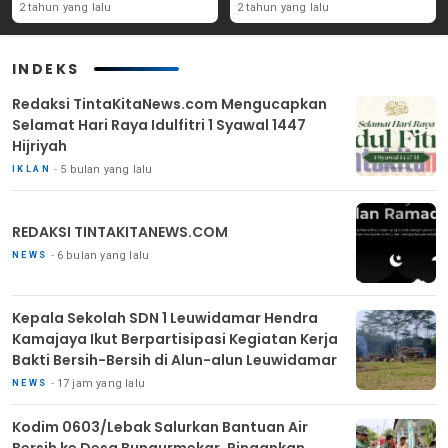
Yang Ada Di Purwakarta
Angka Partisipasi
2 tahun yang lalu
2 tahun yang lalu
Masyarakat
INDEKS
Redaksi TintaKitaNews.com Mengucapkan
Selamat Hari Raya Idulfitri 1 Syawal 1447
Hijriyah
5 bulan yang lalu
IKLAN
REDAKSI TINTAKITANEWS.COM
6 bulan yang lalu
NEWS
Kepala Sekolah SDN 1 Leuwidamar Hendra
Kamajaya Ikut Berpartisipasi Kegiatan Kerja
Bakti Bersih-Bersih di Alun-alun Leuwidamar
17 jam yang lalu
NEWS
Kodim 0603/Lebak Salurkan Bantuan Air
Bersih ke Desa Bungurmekar, Ringankan