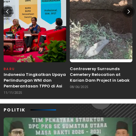
Controversy Surrounds
BARU
Indonesia Tingkatkan Upaya
Cemetery Relocation at
Perlindungan WNI dan
Karian Dam Project in Lebak,
Pemberantasan TPPO di Asia
Banten
08/06/2025
Tenggara
11/11/2025
POLITIK