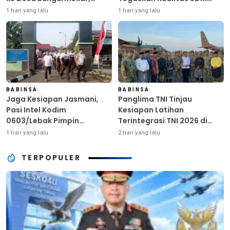
Ringankan Beban Warga
Kunci Kekuatan TNI
1 hari yang lalu
1 hari yang lalu
Terdampak Kemarau
BABINSA
BABINSA
Jaga Kesiapan Jasmani,
Panglima TNI Tinjau
Pasi Intel Kodim
Kesiapan Latihan
0603/Lebak Pimpin
Terintegrasi TNI 2026 di
Pembinaan Fisik Rutin
Dabo Singkep
1 hari yang lalu
2 hari yang lalu
TERPOPULER