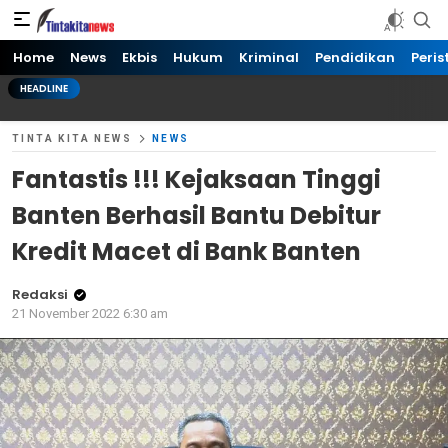
Tinta kita News
Informasi Terkini
Home
News
Ekbis
Hukum
Kriminal
Pendidikan
Peris
HEADLINE
TINTA KITA NEWS
NEWS
Fantastis !!! Kejaksaan Tinggi
Banten Berhasil Bantu Debitur
Kredit Macet di Bank Banten
Redaksi
21 November 2022 6:30 am