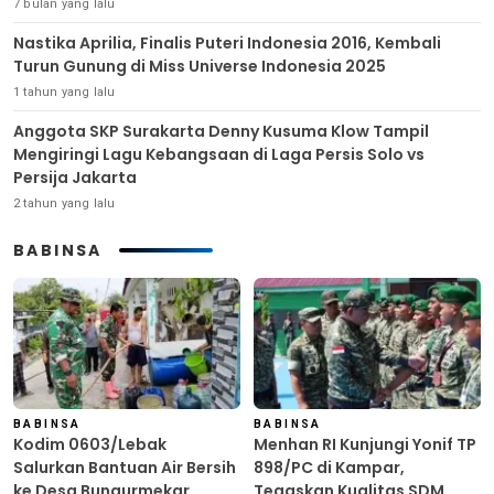
7 bulan yang lalu
Nastika Aprilia, Finalis Puteri Indonesia 2016, Kembali
Turun Gunung di Miss Universe Indonesia 2025
1 tahun yang lalu
Anggota SKP Surakarta Denny Kusuma Klow Tampil
Mengiringi Lagu Kebangsaan di Laga Persis Solo vs
Persija Jakarta
2 tahun yang lalu
BABINSA
BABINSA
BABINSA
Kodim 0603/Lebak
Menhan RI Kunjungi Yonif TP
Salurkan Bantuan Air Bersih
898/PC di Kampar,
ke Desa Bungurmekar,
Tegaskan Kualitas SDM