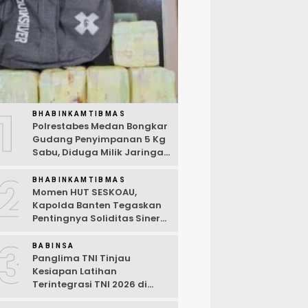
1
BHABINKAMTIBMAS
Polrestabes Medan Bongkar
Gudang Penyimpanan 5 Kg
Sabu, Diduga Milik Jaringan
Lintas Negara Tiga Negara
2
BHABINKAMTIBMAS
Momen HUT SESKOAU,
Kapolda Banten Tegaskan
Pentingnya Soliditas Sinergi
Polri-TNI
3
BABINSA
Panglima TNI Tinjau
Kesiapan Latihan
Terintegrasi TNI 2026 di
Dabo Singkep