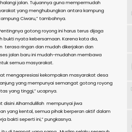
halangi jalan. Tujuannya guna mempermudah
yarakat yang menghubungkan antara kampung
 Kampung Ciwaru,” tambahnya.
 Pentingnya gotong royong ini harus terus dijaga
ah bukti nyata kebersamaan. Karena kata dia,
 terasa ringan dan mudah dikerjakan dan
ses jalan baru ini mudah-mudahan membawa
ntuk semua masyarakat.
gat mengapresiasi kekompakan masyarakat desa
Tanjung yang mempunyai semangat gotong royong
itas yang tinggi,” ucapnya.
t disini Alhamdulillah mempunyai jiwa
n yang kental, semua pihak berperan aktif dalam
rja bakti seperti ini,” pungkasnya.
itu di tempat yang sama, Muslim selaku sesepuh