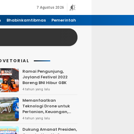
7 Agustus 2026
n
Bhabinkamtibmas
Pemerintah
DVETORIAL
Ramai Pengunjung,
Joyland Festival 2022
Bareng BNI Hibur GBK
4 tahun yang lalu
Memanfaatkan
Teknologi Drone untuk
Pertanian, Keuangan,
Pertambangan, Real
4 tahun yang lalu
Estate, dan
Telekomunikasi.
Dukung Amanat Presiden,