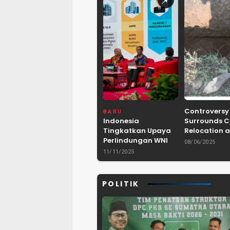
Controversy
BARU
Indonesia
Surrounds 
Tingkatkan Upaya
Relocation a
Perlindungan WNI
Dam Project 
08/06/2025
dan Pemberantasan
Lebak, Bant
11/11/2025
TPPO di Asia
Tenggara
POLITIK