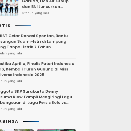
Garuda, Lion Air Group
dan BNI Luncurkan
Program Terbang Hemat
4 tahun yang lalu
Bersama BNI 2022
RTIS
IST Gelar Donasi Spontan, Bantu
sangan Suami-Istri di Lampung
ng Tanpa Listrik 7 Tahun
ulan yang lalu
stika Aprilia, Finalis Puteri Indonesia
16, Kembali Turun Gunung di Miss
iverse Indonesia 2025
ahun yang lalu
ggota SKP Surakarta Denny
suma Klow Tampil Mengiringi Lagu
bangsaan di Laga Persis Solo vs
rsija Jakarta
ahun yang lalu
ABINSA