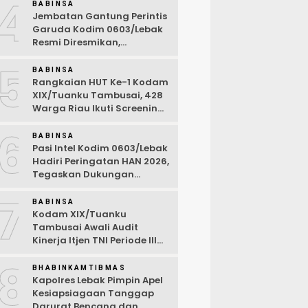
4
BABINSA
Jembatan Gantung Perintis
Garuda Kodim 0603/Lebak
Resmi Diresmikan,
Permudah Akses Warga
5
Desa Wanasalam
BABINSA
Rangkaian HUT Ke-1 Kodam
XIX/Tuanku Tambusai, 428
Warga Riau Ikuti Screening
Kesehatan Gratis
6
BABINSA
Pasi Intel Kodim 0603/Lebak
Hadiri Peringatan HAN 2026,
Tegaskan Dukungan
Ciptakan Lingkungan
7
Ramah Anak
BABINSA
Kodam XIX/Tuanku
Tambusai Awali Audit
Kinerja Itjen TNI Periode III
TA 2026
8
BHABINKAMTIBMAS
Kapolres Lebak Pimpin Apel
Kesiapsiagaan Tanggap
Darurat Bencana dan