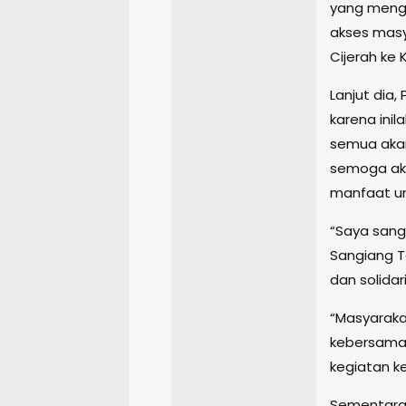
yang meng
akses mas
Cijerah ke
Lanjut dia,
karena inil
semua akan
semoga ak
manfaat u
“Saya san
Sangiang 
dan solidar
“Masyaraka
kebersamaa
kegiatan ke
Sementara 