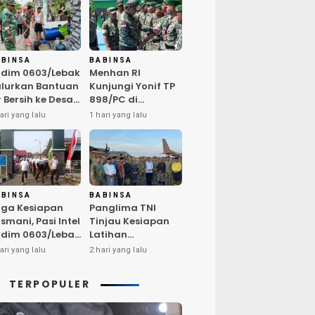
ABINSA
BABINSA
dim 0603/Lebak
Menhan RI
lurkan Bantuan
Kunjungi Yonif TP
r Bersih ke Desa
898/PC di
ngurmekar,
Kampar,
ari yang lalu
1 hari yang lalu
ngankan Beban
Tegaskan
arga
Kualitas SDM
erdampak
Kunci Kekuatan
emarau
TNI
ABINSA
BABINSA
ga Kesiapan
Panglima TNI
smani, Pasi Intel
Tinjau Kesiapan
dim 0603/Lebak
Latihan
mpin Pembinaan
Terintegrasi TNI
ari yang lalu
2 hari yang lalu
sik Rutin
2026 di Dabo
Singkep
TERPOPULER