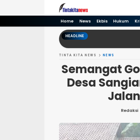
Tinta kita News
Informasi Terkini
Home
News
Ekbis
Hukum
Kr
HEADLINE
TINTA KITA NEWS
NEWS
Semangat Go
Desa Sangia
Jala
Redaksi