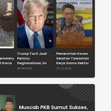
Trump Tarif Jadi
Pemerintah Korea
Cemetery
Pemicu
Selatan Tawarkan
t Karian
Deglobalisasi, Ini
Kerja Sama Sektor
in
Ulasan Tajam dari
Pertanian untuk
08/04/2025
27/11/2024
en
Dewan Pakar
Capai Swasembada
ASPRINDO
Pangan Indonesia
Muscab PKB Sumut Sukses,