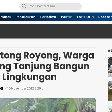
iminal
Pendidikan
Peristiwa
Politik
TNI-POLRI
Sorota
A
tong Royong, Warga
ng Tanjung Bangun
n Lingkungan
10 November 2022 2:29 pm