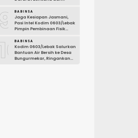
Karhutla Tahun 2026
9
BABINSA
Jaga Kesiapan Jasmani,
Pasi Intel Kodim 0603/Lebak
Pimpin Pembinaan Fisik
Rutin
10
BABINSA
Kodim 0603/Lebak Salurkan
Bantuan Air Bersih ke Desa
Bungurmekar, Ringankan
Beban Warga Terdampak
Kemarau