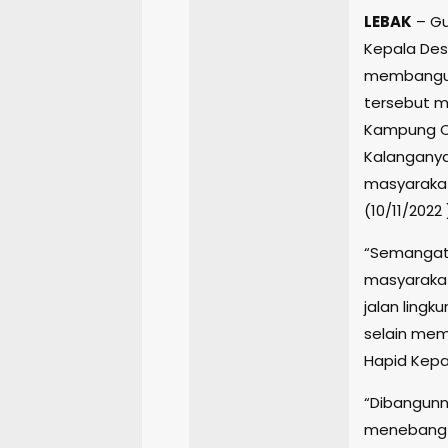
LEBAK
– Gu
Kepala Des
membangun 
tersebut m
Kampung C
Kalanganya
masyarakat
(10/11/2022 
“Semangat 
masyaraka
jalan ling
selain mem
Hapid Kepa
“Dibangunn
menebang 