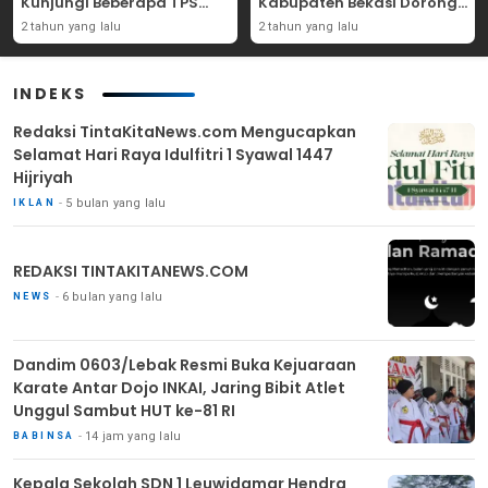
Kunjungi Beberapa TPS
Kabupaten Bekasi Dorong
Yang Ada Di Purwakarta
Angka Partisipasi
2 tahun yang lalu
2 tahun yang lalu
Masyarakat
INDEKS
Redaksi TintaKitaNews.com Mengucapkan
Selamat Hari Raya Idulfitri 1 Syawal 1447
Hijriyah
5 bulan yang lalu
IKLAN
REDAKSI TINTAKITANEWS.COM
6 bulan yang lalu
NEWS
Dandim 0603/Lebak Resmi Buka Kejuaraan
Karate Antar Dojo INKAI, Jaring Bibit Atlet
Unggul Sambut HUT ke-81 RI
14 jam yang lalu
BABINSA
Kepala Sekolah SDN 1 Leuwidamar Hendra