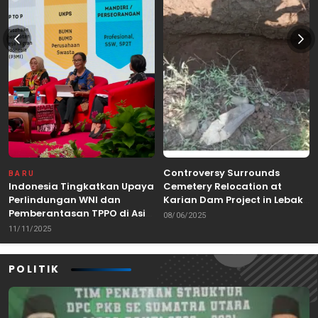
Controversy Surrounds
BARU
Indonesia Tingkatkan Upaya
Cemetery Relocation at
Perlindungan WNI dan
Karian Dam Project in Lebak,
Pemberantasan TPPO di Asia
Banten
08/06/2025
Tenggara
11/11/2025
POLITIK