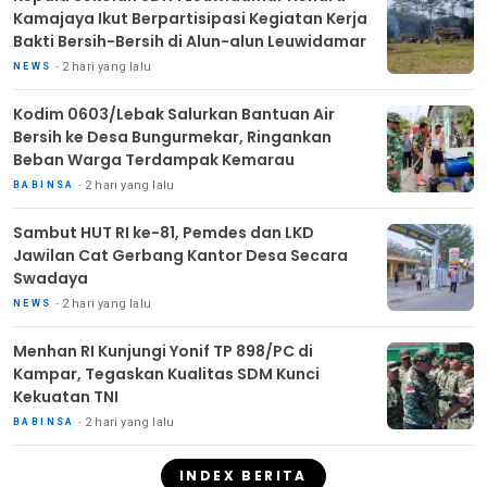
Kamajaya Ikut Berpartisipasi Kegiatan Kerja
Bakti Bersih-Bersih di Alun-alun Leuwidamar
2 hari yang lalu
NEWS
Kodim 0603/Lebak Salurkan Bantuan Air
Bersih ke Desa Bungurmekar, Ringankan
Beban Warga Terdampak Kemarau
2 hari yang lalu
BABINSA
Sambut HUT RI ke-81, Pemdes dan LKD
Jawilan Cat Gerbang Kantor Desa Secara
Swadaya
2 hari yang lalu
NEWS
Menhan RI Kunjungi Yonif TP 898/PC di
Kampar, Tegaskan Kualitas SDM Kunci
Kekuatan TNI
2 hari yang lalu
BABINSA
INDEX BERITA