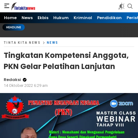
Tinta kita News
Informasi Terkini
Home
News
Ekbis
Hukum
Kriminal
Pendidikan
Peris
HEADLINE
TINTA KITA NEWS
NEWS
Tingkatan Kompetensi Anggota,
PKN Gelar Pelatihan Lanjutan
Redaksi
14 Oktober 2022 6:29 am