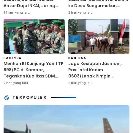
Antar Dojo INKAI, Jaring
ke Desa Bungurmekar,
Bibit Atlet Unggul Sambut
Ringankan Beban Warga
14 jam yang lalu
2 hari yang lalu
HUT ke-81 RI
Terdampak Kemarau
BABINSA
BABINSA
Menhan RI Kunjungi Yonif TP
Jaga Kesiapan Jasmani,
898/PC di Kampar,
Pasi Intel Kodim
Tegaskan Kualitas SDM
0603/Lebak Pimpin
Kunci Kekuatan TNI
Pembinaan Fisik Rutin
2 hari yang lalu
2 hari yang lalu
TERPOPULER