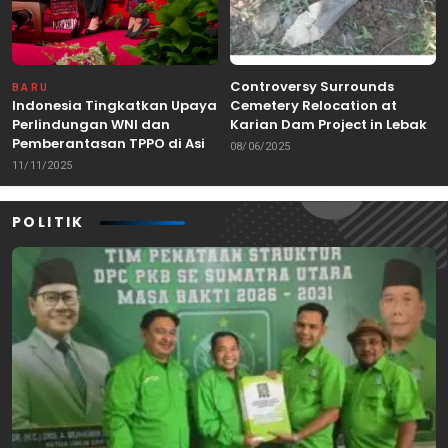
Controversy Surrounds
BARU
Indonesia Tingkatkan Upaya
Cemetery Relocation at
Perlindungan WNI dan
Karian Dam Project in Lebak,
Pemberantasan TPPO di Asia
Banten
08/06/2025
Tenggara
11/11/2025
POLITIK