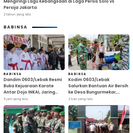
Mengiringi Lagu Kebangsaan di Laga Persis Solo vs
Persija Jakarta
2 tahun yang lalu
BABINSA
BABINSA
BABINSA
Dandim 0603/Lebak Resmi
Kodim 0603/Lebak
Buka Kejuaraan Karate
Salurkan Bantuan Air Bersih
Antar Dojo INKAI, Jaring
ke Desa Bungurmekar,
Bibit Atlet Unggul Sambut
Ringankan Beban Warga
9 jam yang lalu
2 hari yang lalu
HUT ke-81 RI
Terdampak Kemarau