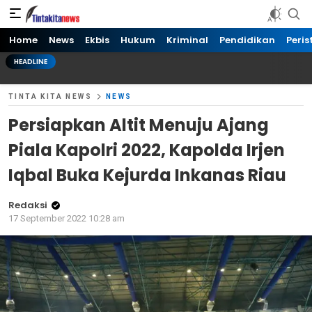
Tinta kita News
Informasi Terkini
Home
News
Ekbis
Hukum
Kriminal
Pendidikan
Peris
HEADLINE
TINTA KITA NEWS
NEWS
Persiapkan Altit Menuju Ajang
Piala Kapolri 2022, Kapolda Irjen
Iqbal Buka Kejurda Inkanas Riau
Redaksi
17 September 2022 10:28 am