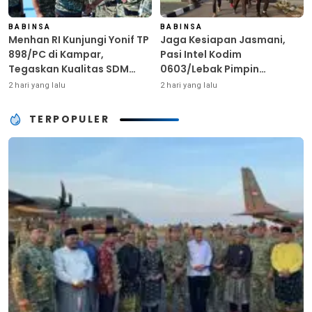
BABINSA
BABINSA
Menhan RI Kunjungi Yonif TP
Jaga Kesiapan Jasmani,
898/PC di Kampar,
Pasi Intel Kodim
Tegaskan Kualitas SDM
0603/Lebak Pimpin
Kunci Kekuatan TNI
Pembinaan Fisik Rutin
2 hari yang lalu
2 hari yang lalu
TERPOPULER