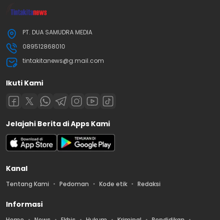
PT. DUA SAMUDRA MEDIA
089512868010
tintakitanews@g.mail.com
Ikuti Kami
Jelajahi Berita di Apps Kami
Kanal
Tentang Kami
Pedoman
Kode etik
Redaksi
Informasi
Home
News
Ekbis
Hukum
Kriminal
Pendidikan