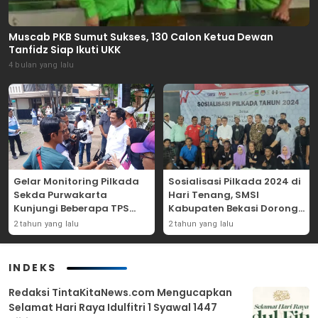
Muscab PKB Sumut Sukses, 130 Calon Ketua Dewan
Tanfidz Siap Ikuti UKK
4 bulan yang lalu
Gelar Monitoring Pilkada
Sosialisasi Pilkada 2024 di
Sekda Purwakarta
Hari Tenang, SMSI
Kunjungi Beberapa TPS
Kabupaten Bekasi Dorong
Yang Ada Di Purwakarta
Angka Partisipasi
2 tahun yang lalu
2 tahun yang lalu
Masyarakat
INDEKS
Redaksi TintaKitaNews.com Mengucapkan
Selamat Hari Raya Idulfitri 1 Syawal 1447