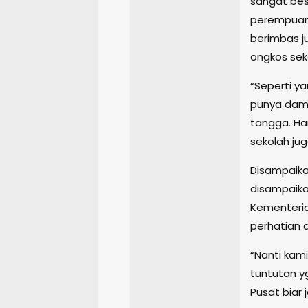
sangat bes
perempuan 
berimbas j
ongkos sek
“Seperti y
punya dam
tangga. Ha
sekolah jug
Disampaika
disampaika
Kementeria
perhatian 
“Nanti kam
tuntutan y
Pusat biar