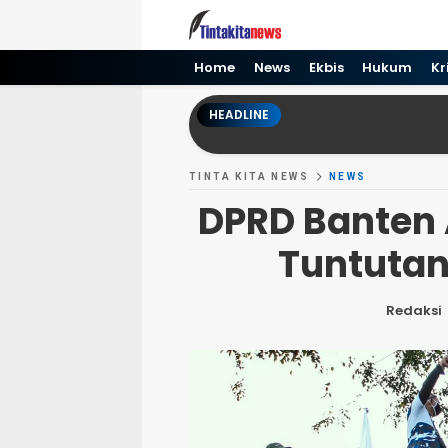
Tinta kita News
Informasi Terkini
Home
News
Ekbis
Hukum
Kr
HEADLINE
TINTA KITA NEWS
NEWS
DPRD Banten 
Tuntutan
Redaksi