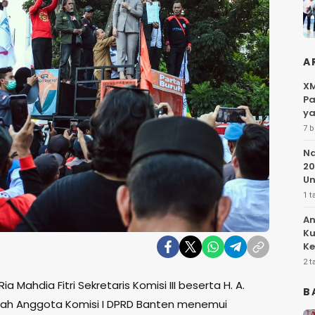
A
XM
Pa
ya
7 b
Na
20
Un
1 t
An
Ku
Ke
Pe
2 t
Ria Mahdia Fitri Sekretaris Komisi III beserta H. A.
B
illah Anggota Komisi I DPRD Banten menemui