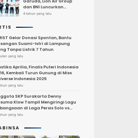
Garuda, Lion Air Group
dan BNI Luncurkan
Program Terbang Hemat
4 tahun yang lalu
Bersama BNI 2022
RTIS
IST Gelar Donasi Spontan, Bantu
sangan Suami-Istri di Lampung
ng Tanpa Listrik 7 Tahun
ulan yang lalu
stika Aprilia, Finalis Puteri Indonesia
16, Kembali Turun Gunung di Miss
iverse Indonesia 2025
ahun yang lalu
ggota SKP Surakarta Denny
suma Klow Tampil Mengiringi Lagu
bangsaan di Laga Persis Solo vs
rsija Jakarta
ahun yang lalu
ABINSA