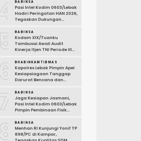
4
Desa Wanasalam
BABINSA
Pasi Intel Kodim 0603/Lebak
Hadiri Peringatan HAN 2026,
Tegaskan Dukungan
Ciptakan Lingkungan
5
Ramah Anak
BABINSA
Kodam XIX/Tuanku
Tambusai Awali Audit
Kinerja Itjen TNI Periode III
TA 2026
6
BHABINKAMTIBMAS
Kapolres Lebak Pimpin Apel
Kesiapsiagaan Tanggap
Darurat Bencana dan
Karhutla Tahun 2026
7
BABINSA
Jaga Kesiapan Jasmani,
Pasi Intel Kodim 0603/Lebak
Pimpin Pembinaan Fisik
Rutin
8
BABINSA
Menhan RI Kunjungi Yonif TP
898/PC di Kampar,
Tegaskan Kualitas SDM