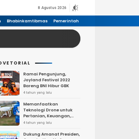
8 Agustus 2026
n
Bhabinkamtibmas
Pemerintah
DVETORIAL
Ramai Pengunjung,
Joyland Festival 2022
Bareng BNI Hibur GBK
4 tahun yang lalu
Memanfaatkan
Teknologi Drone untuk
Pertanian, Keuangan,
Pertambangan, Real
4 tahun yang lalu
Estate, dan
Telekomunikasi.
Dukung Amanat Presiden,