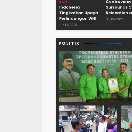
Controversy
BARU
Indonesia
Surrounds 
Tingkatkan Upaya
Relocation a
Perlindungan WNI
Dam Project 
08/06/2025
dan Pemberantasan
Lebak, Bant
11/11/2025
TPPO di Asia
Tenggara
POLITIK