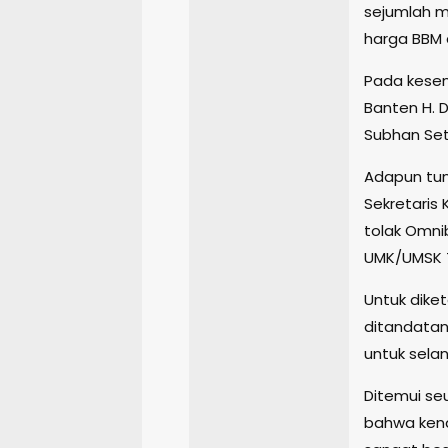
sejumlah m
harga BBM 
Pada kesem
Banten H. 
Subhan Seti
Adapun tun
Sekretaris K
tolak Omni
UMK/UMSK 
Untuk diket
ditandatan
untuk sela
Ditemui se
bahwa kena