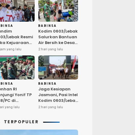
ABINSA
BABINSA
andim
Kodim 0603/Lebak
03/Lebak Resmi
Salurkan Bantuan
ka Kejuaraan
Air Bersih ke Desa
rate Antar Dojo
Bungurmekar,
jam yang lalu
2 hari yang lalu
KAI, Jaring Bibit
Ringankan Beban
let Unggul
Warga
mbut HUT ke-81
Terdampak
Kemarau
ABINSA
BABINSA
nhan RI
Jaga Kesiapan
njungi Yonif TP
Jasmani, Pasi Intel
8/PC di
Kodim 0603/Lebak
ampar,
Pimpin Pembinaan
ari yang lalu
2 hari yang lalu
egaskan
Fisik Rutin
alitas SDM
TERPOPULER
nci Kekuatan
I