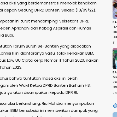
asa aksi yang berdemonstrasi menolak kenaikam
di depan Gedung DPRD Banten, Selasa (13/09/22).
patan ini turut mendampingi Sekretaris DPRD
B
D
Deden Apriandhi dan Kabag Aspirasi dan Humas
06
a Budi.
Bu
Ka
11 
tutan Forum Buruh Se-Banten yang dibacakan
IN
At
omisi III ini diantaranya yaitu, tolak kenaikan BBM,
Sa
bus Law UU Cipta Kerja Nomor 11 Tahun 2020, naikan
RI
Tahun 2023.
B
Me
ahui bahwa tuntutan masa aksi ini telah
Ku
gani oleh Wakil Ketua DPRD Banten Barhum HS,
89
K
njutnya akan disampaikan kepada DPR RI.
2 h
T
Ku
usai aksi berlanshung, Ria Mahdia menyampaikan
Ku
ikan BBM bersubsidi ini memberikan dampak yang
TN