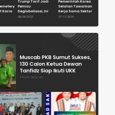
Trump Tarif Jadi
Pemerintah Korea
Cemetery
Pemicu
Selatan Tawarkan
t Karian
Deglobalisasi, Ini
Kerja Sama Sektor
in
Ulasan Tajam dari
Pertanian untuk
08/04/2025
27/11/2024
en
Dewan Pakar
Capai Swasembada
ASPRINDO
Pangan Indonesia
Muscab PKB Sumut Sukses,
130 Calon Ketua Dewan
Tanfidz Siap Ikuti UKK
4 bulan yang lalu