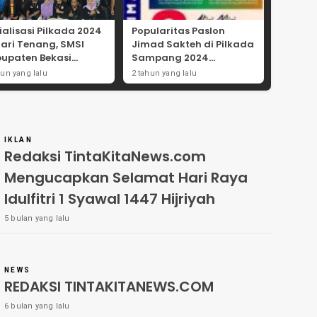
ialisasi Pilkada 2024
Popularitas Paslon
Hari Tenang, SMSI
Jimad Sakteh di Pilkada
upaten Bekasi
Sampang 2024
ong Angka
Didorong Kebijakan
hun yang lalu
2 tahun yang lalu
tisipasi Masyarakat
Populis dan Dukungan
Ulama
IKLAN
Redaksi TintaKitaNews.com
Mengucapkan Selamat Hari Raya
Idulfitri 1 Syawal 1447 Hijriyah
5 bulan yang lalu
NEWS
REDAKSI TINTAKITANEWS.COM
6 bulan yang lalu