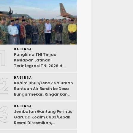
1
BABINSA
Panglima TNI Tinjau
Kesiapan Latihan
Terintegrasi TNI 2026 di
Dabo Singkep
2
BABINSA
Kodim 0603/Lebak Salurkan
Bantuan Air Bersih ke Desa
Bungurmekar, Ringankan
Beban Warga Terdampak
3
Kemarau
BABINSA
Jembatan Gantung Perintis
Garuda Kodim 0603/Lebak
Resmi Diresmikan,
Permudah Akses Warga