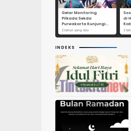
Gelar Monitoring
Sos
Pilkada Sekda
di 
Purwakarta Kunjungi
Kab
Beberapa TPS Yang Ada
Dor
2 tahun yang lalu
2 ta
Di Purwakarta
Par
INDEKS