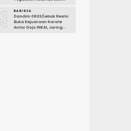
Kunci Kekuatan TNI
9
BABINSA
Dandim 0603/Lebak Resmi
Buka Kejuaraan Karate
Antar Dojo INKAI, Jaring
Bibit Atlet Unggul Sambut
HUT ke-81 RI