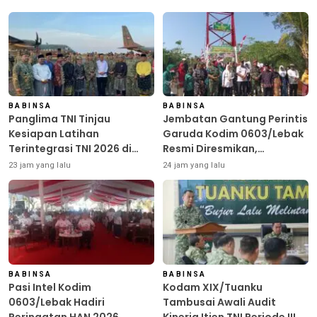
BABINSA
BABINSA
Panglima TNI Tinjau
Jembatan Gantung Perintis
Kesiapan Latihan
Garuda Kodim 0603/Lebak
Terintegrasi TNI 2026 di
Resmi Diresmikan,
Dabo Singkep
Permudah Akses Warga
23 jam yang lalu
24 jam yang lalu
Desa Wanasalam
BABINSA
BABINSA
Pasi Intel Kodim
Kodam XIX/Tuanku
0603/Lebak Hadiri
Tambusai Awali Audit
Peringatan HAN 2026,
Kinerja Itjen TNI Periode III