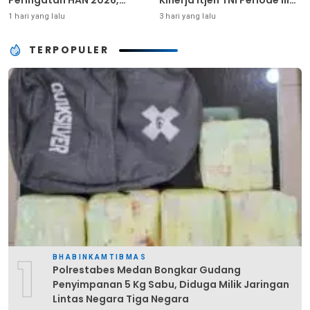
Tegaskan Dukungan
TA 2026
1 hari yang lalu
3 hari yang lalu
Ciptakan Lingkungan
Ramah Anak
TERPOPULER
1
BHABINKAMTIBMAS
Polrestabes Medan Bongkar Gudang
Penyimpanan 5 Kg Sabu, Diduga Milik Jaringan
Lintas Negara Tiga Negara