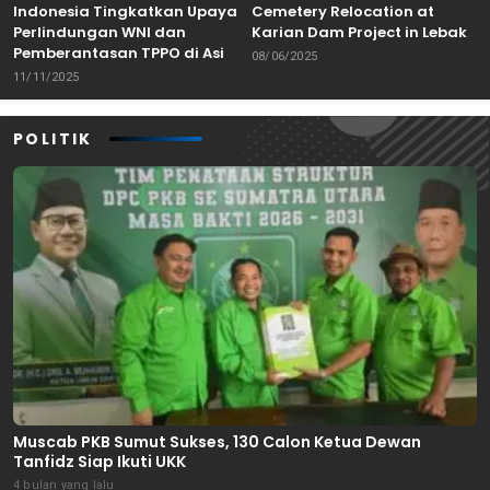
Indonesia Tingkatkan Upaya
Cemetery Relocation at
Perlindungan WNI dan
Karian Dam Project in Lebak,
Pemberantasan TPPO di Asia
Banten
08/06/2025
Tenggara
11/11/2025
POLITIK
Muscab PKB Sumut Sukses, 130 Calon Ketua Dewan
Tanfidz Siap Ikuti UKK
4 bulan yang lalu