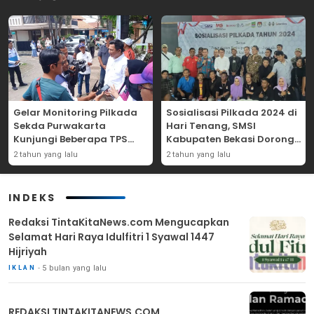
Gelar Monitoring Pilkada
Sosialisasi Pilkada 2024 di
Sekda Purwakarta
Hari Tenang, SMSI
Kunjungi Beberapa TPS
Kabupaten Bekasi Dorong
Yang Ada Di Purwakarta
Angka Partisipasi
2 tahun yang lalu
2 tahun yang lalu
Masyarakat
INDEKS
Redaksi TintaKitaNews.com Mengucapkan
Selamat Hari Raya Idulfitri 1 Syawal 1447
Hijriyah
5 bulan yang lalu
IKLAN
REDAKSI TINTAKITANEWS.COM