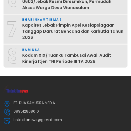
0603/Lebak Resmi Diresmikan, Permudah
Akses Warga Desa Wanasalam
7
BHABINKAMTIBMAS
Kapolres Lebak Pimpin Apel Kesiapsiagaan
Tanggap Darurat Bencana dan Karhutla Tahun
2026
8
BABINSA
Kodam XIX/Tuanku Tambusai Awali Audit
Kinerja Itjen TNI Periode III TA 2026
PT. DUA SAMUDRA MEDIA
089512868010
tintakitanews@g.mail.com