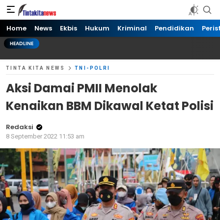
Tinta kita News
Informasi Terkini
Home
News
Ekbis
Hukum
Kriminal
Pendidikan
Peris
HEADLINE
TINTA KITA NEWS
TNI-POLRI
Aksi Damai PMII Menolak
Kenaikan BBM Dikawal Ketat Polisi
Redaksi
8 September 2022 11:53 am