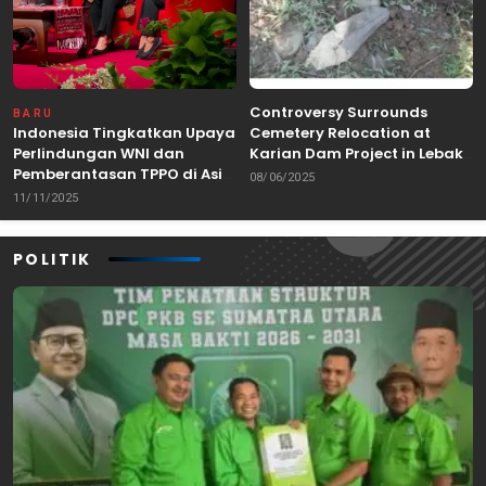
Controversy Surrounds
BARU
Indonesia Tingkatkan Upaya
Cemetery Relocation at
Perlindungan WNI dan
Karian Dam Project in Lebak,
Pemberantasan TPPO di Asia
Banten
08/06/2025
Tenggara
11/11/2025
POLITIK