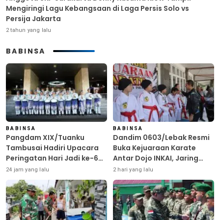
Mengiringi Lagu Kebangsaan di Laga Persis Solo vs
Persija Jakarta
2 tahun yang lalu
BABINSA
BABINSA
BABINSA
Pangdam XIX/Tuanku
Dandim 0603/Lebak Resmi
Tambusai Hadiri Upacara
Buka Kejuaraan Karate
Peringatan Hari Jadi ke-69
Antar Dojo INKAI, Jaring
Provinsi Riau
Bibit Atlet Unggul Sambut
24 jam yang lalu
2 hari yang lalu
HUT ke-81 RI