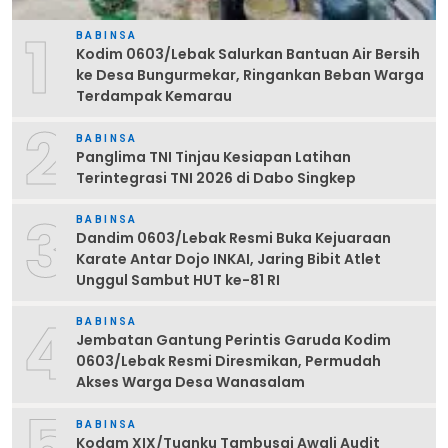
1
BABINSA
Kodim 0603/Lebak Salurkan Bantuan Air Bersih
ke Desa Bungurmekar, Ringankan Beban Warga
Terdampak Kemarau
2
BABINSA
Panglima TNI Tinjau Kesiapan Latihan
Terintegrasi TNI 2026 di Dabo Singkep
3
BABINSA
Dandim 0603/Lebak Resmi Buka Kejuaraan
Karate Antar Dojo INKAI, Jaring Bibit Atlet
Unggul Sambut HUT ke-81 RI
4
BABINSA
Jembatan Gantung Perintis Garuda Kodim
0603/Lebak Resmi Diresmikan, Permudah
Akses Warga Desa Wanasalam
5
BABINSA
Kodam XIX/Tuanku Tambusai Awali Audit