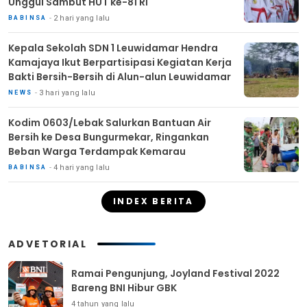
Unggul Sambut HUT ke-81 RI
2 hari yang lalu
BABINSA
Kepala Sekolah SDN 1 Leuwidamar Hendra
Kamajaya Ikut Berpartisipasi Kegiatan Kerja
Bakti Bersih-Bersih di Alun-alun Leuwidamar
3 hari yang lalu
NEWS
Kodim 0603/Lebak Salurkan Bantuan Air
Bersih ke Desa Bungurmekar, Ringankan
Beban Warga Terdampak Kemarau
4 hari yang lalu
BABINSA
INDEX BERITA
ADVETORIAL
Ramai Pengunjung, Joyland Festival 2022
Bareng BNI Hibur GBK
4 tahun yang lalu