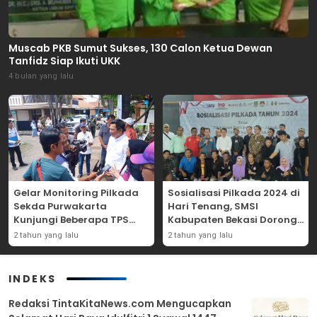
Muscab PKB Sumut Sukses, 130 Calon Ketua Dewan
Tanfidz Siap Ikuti UKK
4 bulan yang lalu
Gelar Monitoring Pilkada
Sosialisasi Pilkada 2024 di
Sekda Purwakarta
Hari Tenang, SMSI
Kunjungi Beberapa TPS
Kabupaten Bekasi Dorong
Yang Ada Di Purwakarta
Angka Partisipasi
2 tahun yang lalu
2 tahun yang lalu
Masyarakat
INDEKS
Redaksi TintaKitaNews.com Mengucapkan