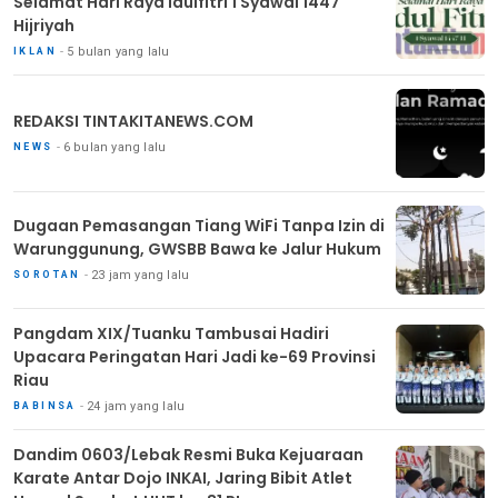
Selamat Hari Raya Idulfitri 1 Syawal 1447
Hijriyah
5 bulan yang lalu
IKLAN
REDAKSI TINTAKITANEWS.COM
6 bulan yang lalu
NEWS
Dugaan Pemasangan Tiang WiFi Tanpa Izin di
Warunggunung, GWSBB Bawa ke Jalur Hukum
23 jam yang lalu
SOROTAN
Pangdam XIX/Tuanku Tambusai Hadiri
Upacara Peringatan Hari Jadi ke-69 Provinsi
Riau
24 jam yang lalu
BABINSA
Dandim 0603/Lebak Resmi Buka Kejuaraan
Karate Antar Dojo INKAI, Jaring Bibit Atlet