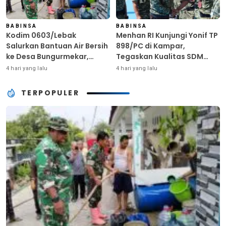
BABINSA
BABINSA
Kodim 0603/Lebak
Menhan RI Kunjungi Yonif TP
Salurkan Bantuan Air Bersih
898/PC di Kampar,
ke Desa Bungurmekar,
Tegaskan Kualitas SDM
Ringankan Beban Warga
Kunci Kekuatan TNI
4 hari yang lalu
4 hari yang lalu
Terdampak Kemarau
TERPOPULER