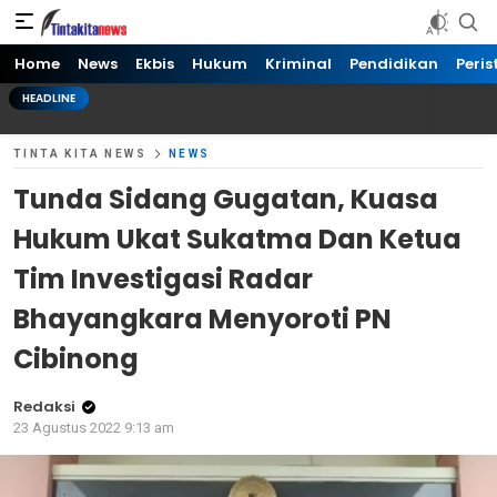
Tinta kita News
Informasi Terkini
Home
News
Ekbis
Hukum
Kriminal
Pendidikan
Peris
HEADLINE
TINTA KITA NEWS
NEWS
Tunda Sidang Gugatan, Kuasa
Hukum Ukat Sukatma Dan Ketua
Tim Investigasi Radar
Bhayangkara Menyoroti PN
Cibinong
Redaksi
23 Agustus 2022 9:13 am