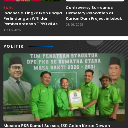
Controversy Surrounds
BARU
Indonesia Tingkatkan Upaya
Cemetery Relocation at
Perlindungan WNI dan
Karian Dam Project in Lebak,
Pemberantasan TPPO di Asia
Banten
08/06/2025
Tenggara
11/11/2025
POLITIK
Muscab PKB Sumut Sukses, 130 Calon Ketua Dewan