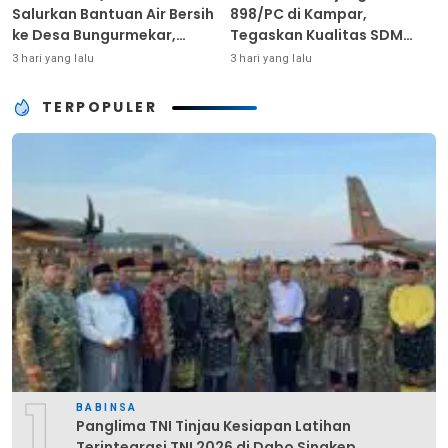
Salurkan Bantuan Air Bersih
898/PC di Kampar,
ke Desa Bungurmekar,
Tegaskan Kualitas SDM
Ringankan Beban Warga
Kunci Kekuatan TNI
3 hari yang lalu
3 hari yang lalu
Terdampak Kemarau
TERPOPULER
1
BABINSA
Panglima TNI Tinjau Kesiapan Latihan
Terintegrasi TNI 2026 di Dabo Singkep