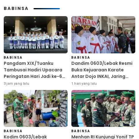
BABINSA
BABINSA
BABINSA
Pangdam XIX/Tuanku
Dandim 0603/Lebak Resmi
Tambusai Hadiri Upacara
Buka Kejuaraan Karate
Peringatan Hari Jadi ke-69
Antar Dojo INKAI, Jaring
Provinsi Riau
Bibit Atlet Unggul Sambut
3 jam yang lalu
1 hari yang lalu
HUT ke-81 RI
BABINSA
BABINSA
Kodim 0603/Lebak
Menhan RI Kunjungi Yonif TP