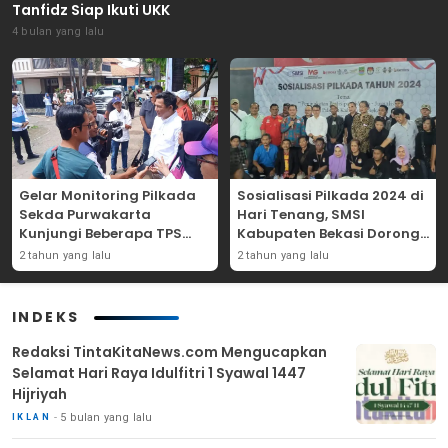
Tanfidz Siap Ikuti UKK
4 bulan yang lalu
Gelar Monitoring Pilkada
Sosialisasi Pilkada 2024 di
Sekda Purwakarta
Hari Tenang, SMSI
Kunjungi Beberapa TPS
Kabupaten Bekasi Dorong
Yang Ada Di Purwakarta
Angka Partisipasi
2 tahun yang lalu
2 tahun yang lalu
Masyarakat
INDEKS
Redaksi TintaKitaNews.com Mengucapkan
Selamat Hari Raya Idulfitri 1 Syawal 1447
Hijriyah
5 bulan yang lalu
IKLAN