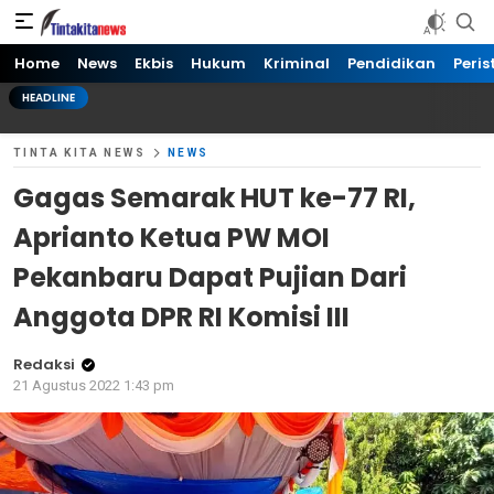
Tinta kita News
Informasi Terkini
Home
News
Ekbis
Hukum
Kriminal
Pendidikan
Peris
HEADLINE
TINTA KITA NEWS
NEWS
Gagas Semarak HUT ke-77 RI,
Aprianto Ketua PW MOI
Pekanbaru Dapat Pujian Dari
Anggota DPR RI Komisi III
Redaksi
21 Agustus 2022 1:43 pm