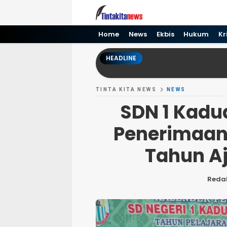
Tinta kita News
Informasi Terkini
Home
News
Ekbis
Hukum
Kr
HEADLINE
TINTA KITA NEWS
NEWS
SDN 1 Kadu
Penerimaan 
Tahun A
Reda