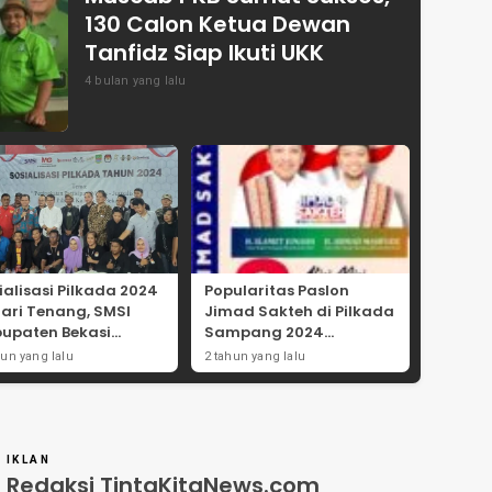
130 Calon Ketua Dewan
Tanfidz Siap Ikuti UKK
4 bulan yang lalu
ialisasi Pilkada 2024
Popularitas Paslon
Hari Tenang, SMSI
Jimad Sakteh di Pilkada
upaten Bekasi
Sampang 2024
ong Angka
Didorong Kebijakan
hun yang lalu
2 tahun yang lalu
tisipasi Masyarakat
Populis dan Dukungan
Ulama
IKLAN
Redaksi TintaKitaNews.com