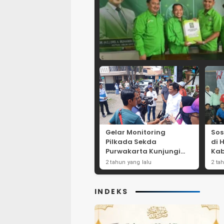
Gelar Monitoring
Sos
Pilkada Sekda
di 
Purwakarta Kunjungi
Kab
Beberapa TPS Yang Ada
Dor
2 tahun yang lalu
2 ta
Di Purwakarta
Par
INDEKS