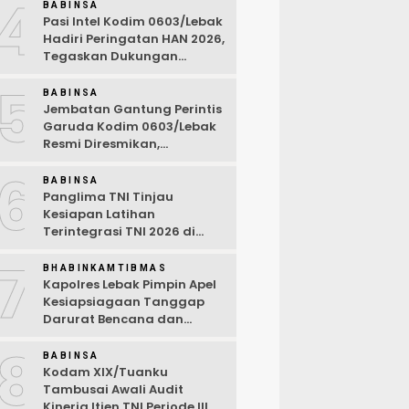
4
BABINSA
Pasi Intel Kodim 0603/Lebak
Hadiri Peringatan HAN 2026,
Tegaskan Dukungan
Ciptakan Lingkungan
5
Ramah Anak
BABINSA
Jembatan Gantung Perintis
Garuda Kodim 0603/Lebak
Resmi Diresmikan,
Permudah Akses Warga
6
Desa Wanasalam
BABINSA
Panglima TNI Tinjau
Kesiapan Latihan
Terintegrasi TNI 2026 di
Dabo Singkep
7
BHABINKAMTIBMAS
Kapolres Lebak Pimpin Apel
Kesiapsiagaan Tanggap
Darurat Bencana dan
Karhutla Tahun 2026
8
BABINSA
Kodam XIX/Tuanku
Tambusai Awali Audit
Kinerja Itjen TNI Periode III