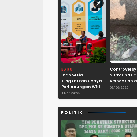
Controversy
BARU
Indonesia
Surrounds 
Tingkatkan Upaya
Relocation a
Perlindungan WNI
Dam Project 
08/06/2025
dan Pemberantasan
Lebak, Bant
11/11/2025
TPPO di Asia
Tenggara
POLITIK