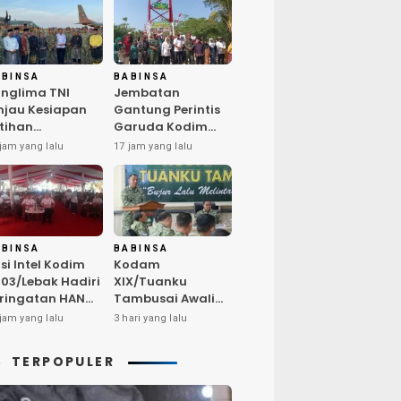
ABINSA
BABINSA
nglima TNI
Jembatan
njau Kesiapan
Gantung Perintis
tihan
Garuda Kodim
rintegrasi TNI
0603/Lebak Resmi
jam yang lalu
17 jam yang lalu
26 di Dabo
Diresmikan,
ngkep
Permudah Akses
Warga Desa
Wanasalam
ABINSA
BABINSA
si Intel Kodim
Kodam
03/Lebak Hadiri
XIX/Tuanku
ringatan HAN
Tambusai Awali
26, Tegaskan
Audit Kinerja Itjen
jam yang lalu
3 hari yang lalu
ukungan
TNI Periode III TA
ptakan
2026
TERPOPULER
ngkungan
amah Anak