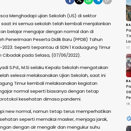
sca Menghadapi ujian Sekolah (US) di sektor
, saat ini semua sekolah telah kembali menjalankan
B
Pa
tan belajar mengajar dengan normal dan di
Ti
leh Penerimaan Peserta Didik Baru (PPDB) Tahun
La
Te
2-2023. Seperti terpantau di SDN 1 Kaduagung Timur
17 
20
Cibadak pada Selasa, (07/06/2022).
Si
yadi S.Pd., M.Si selaku Kepala Sekolah mengatakan
lah selesai melaksanakan Ujian Sekolah, saat ini
B
agung Timur kembali melaksanakan kegiatan
Pa
ngajar normal seperti biasanya dengan tetap
06
Pe
protokol kesehatan dimasa pandemi.
20
18 
D
pi new normal, namun tetap terus memperhatikan
Ci
esehatan seperti memakai masker, menjaga jarak,
Li
R
ngan dengan air mengalir dan mengukur suhu