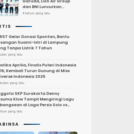
Garuda, Lion Air Group
dan BNI Luncurkan
Program Terbang Hemat
4 tahun yang lalu
Bersama BNI 2022
RTIS
IST Gelar Donasi Spontan, Bantu
sangan Suami-Istri di Lampung
ng Tanpa Listrik 7 Tahun
ulan yang lalu
stika Aprilia, Finalis Puteri Indonesia
16, Kembali Turun Gunung di Miss
iverse Indonesia 2025
bulan yang lalu
ggota SKP Surakarta Denny
suma Klow Tampil Mengiringi Lagu
bangsaan di Laga Persis Solo vs
rsija Jakarta
ahun yang lalu
ABINSA