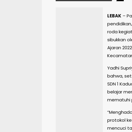
LEBAK
– Pa
pendidikan
roda kegia
sibukkan o
Ajaran 202
Kecamatan 
Yadhi Supri
bahwa, sete
SDN 1 Kadu
belajar me
mematuhi 
“Menghada
protokol k
mencuci ta