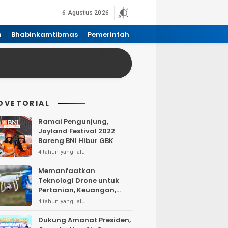
6 Agustus 2026
n
Bhabinkamtibmas
Pemerintah
DVETORIAL
Ramai Pengunjung,
Joyland Festival 2022
Bareng BNI Hibur GBK
4 tahun yang lalu
Memanfaatkan
Teknologi Drone untuk
Pertanian, Keuangan,
Pertambangan, Real
4 tahun yang lalu
Estate, dan
Telekomunikasi.
Dukung Amanat Presiden,