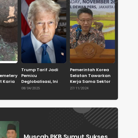
Trump Tarif Jadi
Pemerintah Korea
Cemetery
Pemicu
Selatan Tawarkan
t Karian
Deglobalisasi, Ini
Kerja Sama Sektor
in
Ulasan Tajam dari
Pertanian untuk
08/04/2025
27/11/2024
en
Dewan Pakar
Capai Swasembada
ASPRINDO
Pangan Indonesia
Muscab PKB Sumut Sukses,