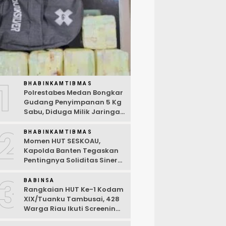
1
BHABINKAMTIBMAS
Polrestabes Medan Bongkar
Gudang Penyimpanan 5 Kg
Sabu, Diduga Milik Jaringan
Lintas Negara Tiga Negara
2
BHABINKAMTIBMAS
Momen HUT SESKOAU,
Kapolda Banten Tegaskan
Pentingnya Soliditas Sinergi
Polri-TNI
3
BABINSA
Rangkaian HUT Ke-1 Kodam
XIX/Tuanku Tambusai, 428
Warga Riau Ikuti Screening
Kesehatan Gratis