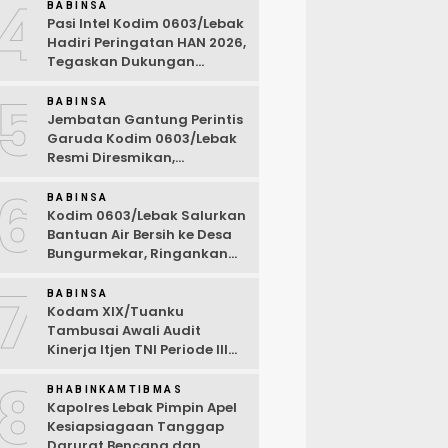
4
BABINSA
Pasi Intel Kodim 0603/Lebak
Hadiri Peringatan HAN 2026,
Tegaskan Dukungan
Ciptakan Lingkungan
5
Ramah Anak
BABINSA
Jembatan Gantung Perintis
Garuda Kodim 0603/Lebak
Resmi Diresmikan,
Permudah Akses Warga
6
Desa Wanasalam
BABINSA
Kodim 0603/Lebak Salurkan
Bantuan Air Bersih ke Desa
Bungurmekar, Ringankan
Beban Warga Terdampak
7
Kemarau
BABINSA
Kodam XIX/Tuanku
Tambusai Awali Audit
Kinerja Itjen TNI Periode III
TA 2026
8
BHABINKAMTIBMAS
Kapolres Lebak Pimpin Apel
Kesiapsiagaan Tanggap
Darurat Bencana dan