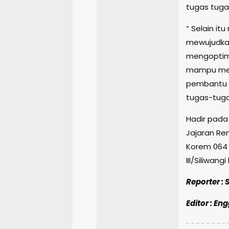
tugas tug
“ Selain i
mewujudkan
mengoptimal
mampu men
pembantu 
tugas-tuga
Hadir pada
Jajaran Re
Korem 064 
III/Siliwan
Reporter :
Editor : En