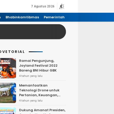
7 Agustus 2026
n
Bhabinkamtibmas
Pemerintah
DVETORIAL
Ramai Pengunjung,
Joyland Festival 2022
Bareng BNI Hibur GBK
4 tahun yang lalu
Memanfaatkan
Teknologi Drone untuk
Pertanian, Keuangan,
Pertambangan, Real
4 tahun yang lalu
Estate, dan
Telekomunikasi.
Dukung Amanat Presiden,