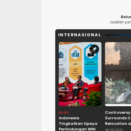
Belu
Jadilah ya
INTERNASIONAL
Controversy
BARU
Indonesia
Surrounds 
Tingkatkan Upaya
Relocation a
Perlindungan WNI
Dam Project 
08/06/2025