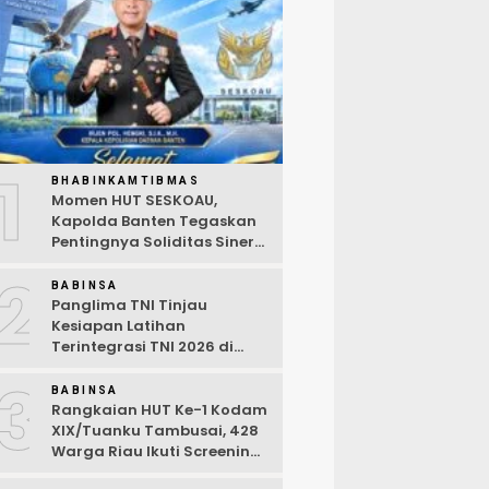
1
BHABINKAMTIBMAS
Momen HUT SESKOAU,
Kapolda Banten Tegaskan
Pentingnya Soliditas Sinergi
Polri-TNI
2
BABINSA
Panglima TNI Tinjau
Kesiapan Latihan
Terintegrasi TNI 2026 di
Dabo Singkep
3
BABINSA
Rangkaian HUT Ke-1 Kodam
XIX/Tuanku Tambusai, 428
Warga Riau Ikuti Screening
Kesehatan Gratis