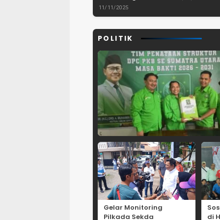
dan Pemberantasan
Lebak, Bant
11/11/2025
TPPO di Asia
Tenggara
POLITIK
Gelar Monitoring
Sos
Pilkada Sekda
di 