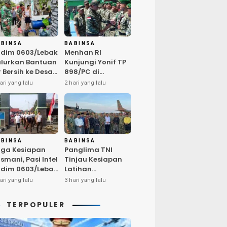
ABINSA
BABINSA
dim 0603/Lebak
Menhan RI
lurkan Bantuan
Kunjungi Yonif TP
r Bersih ke Desa
898/PC di
ngurmekar,
Kampar,
ari yang lalu
2 hari yang lalu
ngankan Beban
Tegaskan
arga
Kualitas SDM
erdampak
Kunci Kekuatan
emarau
TNI
ABINSA
BABINSA
ga Kesiapan
Panglima TNI
smani, Pasi Intel
Tinjau Kesiapan
dim 0603/Lebak
Latihan
mpin Pembinaan
Terintegrasi TNI
ari yang lalu
3 hari yang lalu
sik Rutin
2026 di Dabo
Singkep
TERPOPULER