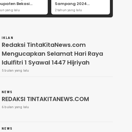
upaten Bekasi
Sampang 2024
ong Angka
Didorong Kebijakan
hun yang lalu
2 tahun yang lalu
tisipasi Masyarakat
Populis dan Dukungan
Ulama
IKLAN
Redaksi TintaKitaNews.com
Mengucapkan Selamat Hari Raya
Idulfitri 1 Syawal 1447 Hijriyah
5 bulan yang lalu
NEWS
REDAKSI TINTAKITANEWS.COM
6 bulan yang lalu
NEWS