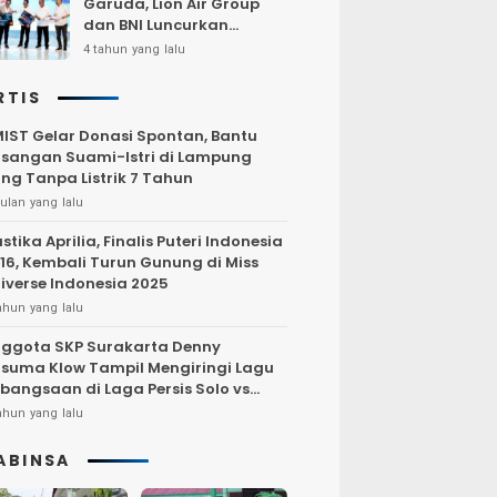
Garuda, Lion Air Group
dan BNI Luncurkan
Program Terbang Hemat
4 tahun yang lalu
Bersama BNI 2022
RTIS
IST Gelar Donasi Spontan, Bantu
sangan Suami-Istri di Lampung
ng Tanpa Listrik 7 Tahun
ulan yang lalu
stika Aprilia, Finalis Puteri Indonesia
16, Kembali Turun Gunung di Miss
iverse Indonesia 2025
ahun yang lalu
ggota SKP Surakarta Denny
suma Klow Tampil Mengiringi Lagu
bangsaan di Laga Persis Solo vs
rsija Jakarta
ahun yang lalu
ABINSA