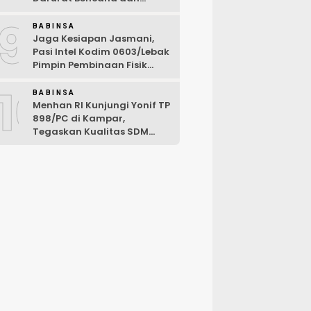
Karhutla Tahun 2026
9
BABINSA
Jaga Kesiapan Jasmani,
Pasi Intel Kodim 0603/Lebak
Pimpin Pembinaan Fisik
Rutin
10
BABINSA
Menhan RI Kunjungi Yonif TP
898/PC di Kampar,
Tegaskan Kualitas SDM
Kunci Kekuatan TNI