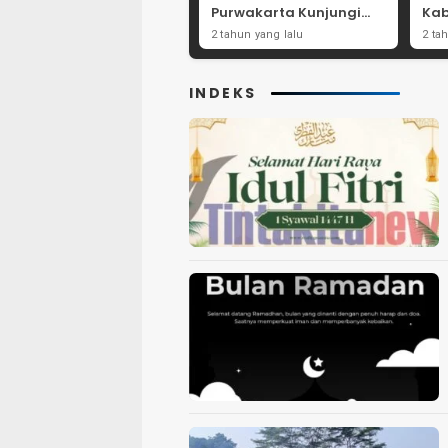
Purwakarta Kunjungi
Kab
Beberapa TPS Yang Ada
Dor
2 tahun yang lalu
2 ta
Di Purwakarta
Par
INDEKS