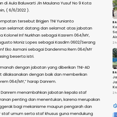
n di Aula Baluwarti Jln Maulana Yusuf No 9 Kota
in, ( 6/6/2022 ).
mpatan tersebut Brigjen TNI Yunianto
B
Ko
an selamat datang dan selamat atas jabatan
Sa
a Kolonel Inf Nurkhan sebagai Kasrem 064/MY,
Ai
 Augusto Moniz Lopes sebagai Kasdim 0602/Serang
Bu
2 h
Ri
 Inf Eko Asmani sebagai Dandenma Rem 064/MY
W
ing beserta istri.
T
K
anah dengan jabatan yang diberikan TNI-AD
B
t dilaksanakan dengan baik dan memberikan
Ja
orem 064/MY,” harap Danrem.
Ja
Ko
ut Danrem menambahkan jabatan kepala staf
Pi
2 h
Fi
eranan penting dan menentukan, karena merupakan
ggerak bagi mekanisme maupun pengarah dan
r staf umum serta staf khusus guna mendukung