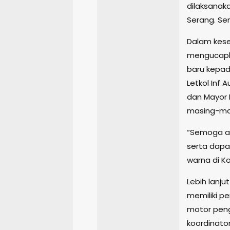
dilaksanaka
Serang. Sen
Dalam kese
mengucapk
baru kepad
Letkol Inf
dan Mayor
masing-mas
“Semoga am
serta dapa
warna di K
Lebih lanj
memiliki p
motor pen
koordinato