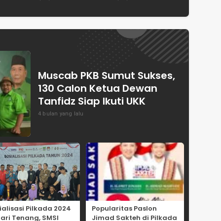
en
Dewan Pakar
Capai Swasembada
ASPRINDO
Pangan Indonesia
Muscab PKB Sumut Sukses,
130 Calon Ketua Dewan
Tanfidz Siap Ikuti UKK
4 bulan yang lalu
ialisasi Pilkada 2024
Popularitas Paslon
Hari Tenang, SMSI
Jimad Sakteh di Pilkada