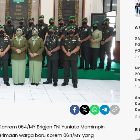
A
XM
Pa
ya
7 b
Na
20
Un
1 t
An
Ku
Ke
Pe
2 t
Danrem 064/MY Brigjen TNI Yuniato Memimpin
B
nerimaan warga baru Korem 064/MY yang