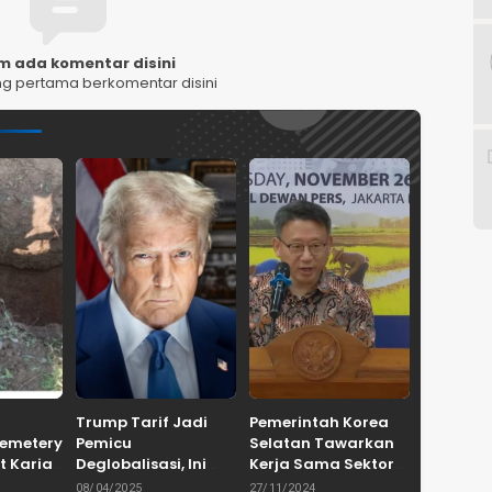
m ada komentar disini
ng pertama berkomentar disini
Trump Tarif Jadi
Pemerintah Korea
Cemetery
Pemicu
Selatan Tawarkan
t Karian
Deglobalisasi, Ini
Kerja Sama Sektor
in
Ulasan Tajam dari
Pertanian untuk
08/04/2025
27/11/2024